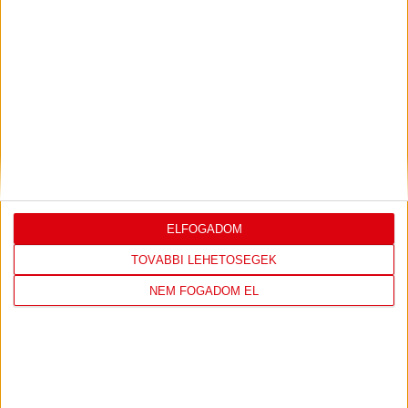
PIROSFEHÉR S01E09 – FIATALOK AZ NBI
KÜSZÖBÉN
2023.05.04. 10:52
TÁMOGATÓINK
ELFOGADOM
TOVÁBBI LEHETŐSÉGEK
NEM FOGADOM EL