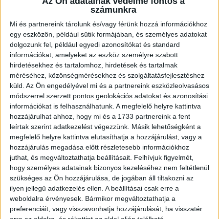
Az Ön adatainak védelme fontos a
számunkra
Lejátszotta első felkészülési mérkőzéseit a formálódó, sok új játékossal
felálló...
Bővebben →
Mi és partnereink tárolunk és/vagy férünk hozzá információkhoz
egy eszközön, például sütik formájában, és személyes adatokat
U18-AS VB: HIBÁTLAN CSOPORTKÖR
dolgozunk fel, például egyedi azonosítókat és standard
információkat, amelyeket az eszköz személyre szabott
2026.08.01. 16:08
hirdetésekhez és tartalomhoz, hirdetések és tartalmak
Mindhárom csoportmérkőzését megnyerte a magyar ifjúsági válogatott az
méréséhez, közönségmérésekhez és szolgáltatásfejlesztéshez
U18-as vilégbajnokságon,...
Bővebben →
küld.
Az Ön engedélyével mi és a partnereink eszközleolvasásos
módszerrel szerzett pontos geolokációs adatokat és azonosítási
információkat is felhasználhatunk. A megfelelő helyre kattintva
SORSOLTAK AZ NB I/B-BEN
hozzájárulhat ahhoz, hogy mi és a 1733 partnereink a fent
2026.07.31. 19:57
leírtak szerint adatkezelést végezzünk. Másik lehetőségként a
megfelelő helyre kattintva elutasíthatja a hozzájárulást, vagy a
Akadémistáink az előző évekhez hasonlóan a 2026/2027-es szezonban is
megméretteti...
Bővebben →
hozzájárulás megadása előtt részletesebb információkhoz
juthat, és megváltoztathatja beállításait.
Felhívjuk figyelmét,
hogy személyes adatainak bizonyos kezeléséhez nem feltétlenül
U18-AS VB: KEZDŐDIK!
szükséges az Ön hozzájárulása, de jogában áll tiltakozni az
2026.07.28. 13:42
ilyen jellegű adatkezelés ellen. A beállításai csak erre a
weboldalra érvényesek. Bármikor megváltoztathatja a
Első világbajnokságára készül a 2008-2009-es születésű játékosok alkotta
preferenciáit, vagy visszavonhatja hozzájárulását, ha visszatér
magyar ifjúsági...
Bővebben →
erre az oldalra, és rákattint az oldal alján található