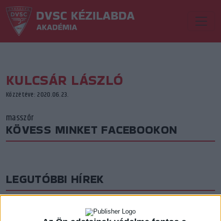
KULCSÁR LÁSZLÓ
Közzétéve: 2020.06.23.
masszőr
KÖVESS MINKET FACEBOOKON
LEGUTÓBBI HÍREK
AZ ELSŐ LÉPÉSEK
2026.08.07. 16:45