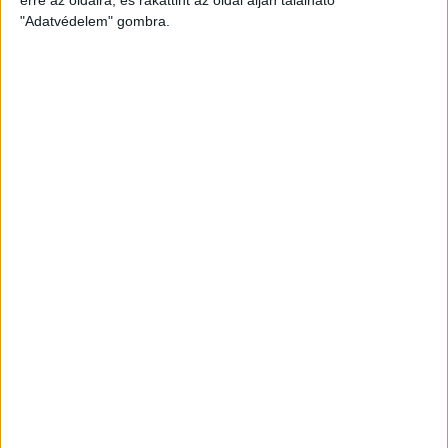
"Adatvédelem" gombra.
AKADÉMIA TV
PIROSFEHÉR S03E09 – EZÜSTLÁNYOK: A
DÖNTŐIG MENETELT AZ U17-ES AKADÉMIAI
KOROSZTÁLY
2024.06.28. 15:02
PIROSFEHÉR S03E08 – MAJDNEM ARANY:
REMEKELT IDÉN AZ U19-AS AKADÉMIAI
KOROSZTÁLY
2024.06.20. 14:57
PIROSFEHÉR S02E06 – GYŐRVÁRI VIKTOR, AZ
NB I/B-S CSAPAT EDZŐJE
2023.08.25. 10:41