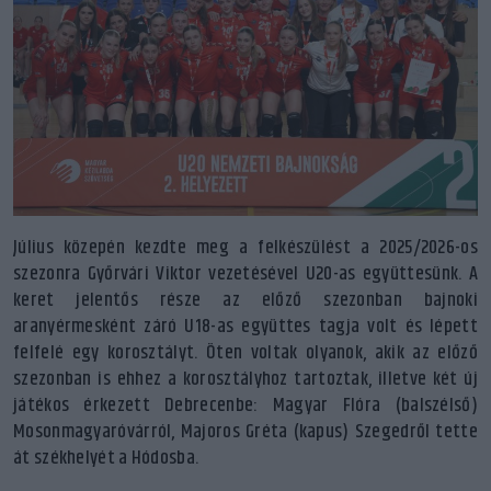
Július közepén kezdte meg a felkészülést a 2025/2026-os
szezonra Győrvári Viktor vezetésével U20-as együttesünk. A
keret jelentős része az előző szezonban bajnoki
aranyérmesként záró U18-as együttes tagja volt és lépett
felfelé egy korosztályt. Öten voltak olyanok, akik az előző
szezonban is ehhez a korosztályhoz tartoztak, illetve két új
játékos érkezett Debrecenbe: Magyar Flóra (balszélső)
Mosonmagyaróvárról, Majoros Gréta (kapus) Szegedről tette
át székhelyét a Hódosba.