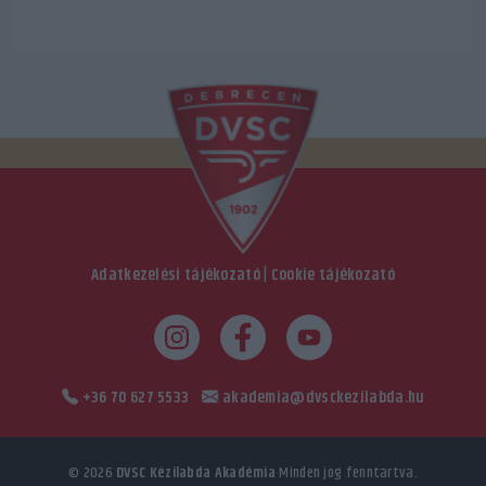
Adatkezelési tájékozató
|
Cookie tájékozató
+36 70 627 5533
akademia@dvsckezilabda.hu
© 2026
DVSC Kézilabda Akadémia
Minden jog fenntartva.