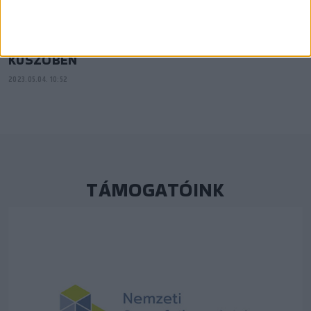
2023.08.25. 10:41
PIROSFEHÉR S01E09 – FIATALOK AZ NBI
KÜSZÖBÉN
2023.05.04. 10:52
TÁMOGATÓINK