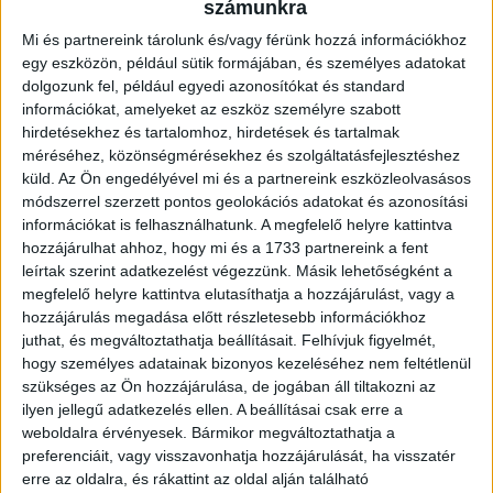
egész éves kiváló teljesítmény gyümölcse a hatodik hely volt,
számunkra
30 mérkőzésen 34 pontot megszerezve.
Mi és partnereink tárolunk és/vagy férünk hozzá információkhoz
egy eszközön, például sütik formájában, és személyes adatokat
„A legfontosabb a játékosok fejlődése, ehhez viszont nagyon
dolgozunk fel, például egyedi azonosítókat és standard
információkat, amelyeket az eszköz személyre szabott
jó eszköz a jó eredmények elérése, a siker – mondta el az edző.
hirdetésekhez és tartalomhoz, hirdetések és tartalmak
– Ennek szellemében bonyolítottuk a versenyeinket, a
méréséhez, közönségmérésekhez és szolgáltatásfejlesztéshez
mérkőzések nagyobb részében sikerült elosztani egyenlően a
küld.
Az Ön engedélyével mi és a partnereink eszközleolvasásos
játékidőt, mindkét bajnokságban. Az NB I/B-s szereplésünk a
módszerrel szerzett pontos geolokációs adatokat és azonosítási
vártnál sokkal jobban sikerült, a hatodik helyen végeztünk.
információkat is felhasználhatunk. A megfelelő helyre kattintva
Mindaz, ami a csapat erőssége, azt az egész szezon során
hozzájárulhat ahhoz, hogy mi és a 1733 partnereink a fent
megmutatta a másodosztályban (is)!”
leírtak szerint adatkezelést végezzünk. Másik lehetőségként a
megfelelő helyre kattintva elutasíthatja a hozzájárulást, vagy a
hozzájárulás megadása előtt részletesebb információkhoz
Az U20 I. osztály Keleti-csoportjában 22 mérkőzésen 20
juthat, és megváltoztathatja beállításait.
Felhívjuk figyelmét,
gőzelemmel és 2 vereséggel az első helyen zártak a mieink, ez
hogy személyes adatainak bizonyos kezeléséhez nem feltétlenül
pedig azt jelentette, hogy bejutottak a négyes döntőbe, ott
szükséges az Ön hozzájárulása, de jogában áll tiltakozni az
pedig a Budaörs várt a csapatra. Az elődöntőt magabiztosan
ilyen jellegű adatkezelés ellen. A beállításai csak erre a
abszolválták a mieink, a döntőben következett a Győr elleni
weboldalra érvényesek. Bármikor megváltoztathatja a
preferenciáit, vagy visszavonhatja hozzájárulását, ha visszatér
rangadó. Végig szorosan alakult a találkozó, amelyet végül a
erre az oldalra, és rákattint az oldal alján található
Rába-partiak nyertek meg, Győrvári Viktor csapata így