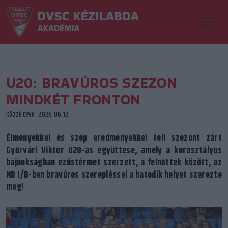
U20: BRAVÚROS SZEZON
MINDKÉT FRONTON
Közzétéve: 2026.06.12.
Élményekkel és szép eredményekkel teli szezont zárt
Győrvári Viktor U20-as együttese, amely a korosztályos
bajnokságban ezüstérmet szerzett, a felnőttek között, az
NB I/B-ben bravúros szerepléssel a hatodik helyet szerezte
meg!