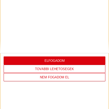
KÜSZÖBÉN
2023.05.04. 10:52
TÁMOGATÓINK
ELFOGADOM
TOVÁBBI LEHETŐSÉGEK
NEM FOGADOM EL