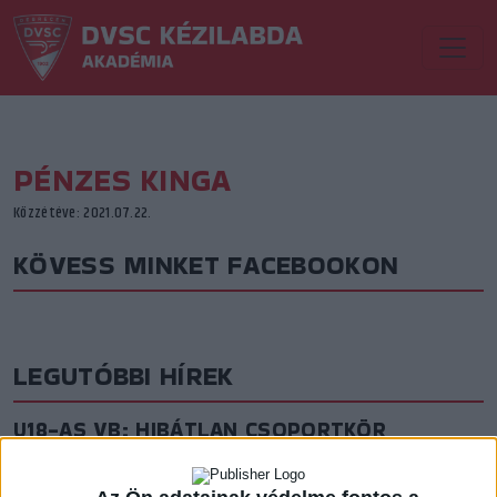
PÉNZES KINGA
Közzétéve: 2021.07.22.
KÖVESS MINKET FACEBOOKON
LEGUTÓBBI HÍREK
U18-AS VB: HIBÁTLAN CSOPORTKÖR
2026.08.01. 16:08
Mindhárom csoportmérkőzését megnyerte a magyar ifjúsági válogatott az