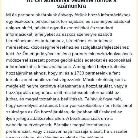
Az Ön adatainak védelme fontos a
U18-as vilégbajnokságon,...
Bővebben →
számunkra
Mi és partnereink tárolunk és/vagy férünk hozzá információkhoz
SORSOLTAK AZ NB I/B-BEN
egy eszközön, például sütik formájában, és személyes adatokat
dolgozunk fel, például egyedi azonosítókat és standard
2026.07.31. 19:57
információkat, amelyeket az eszköz személyre szabott
Akadémistáink az előző évekhez hasonlóan a 2026/2027-es szezonban is
hirdetésekhez és tartalomhoz, hirdetések és tartalmak
megméretteti...
Bővebben →
méréséhez, közönségmérésekhez és szolgáltatásfejlesztéshez
küld.
Az Ön engedélyével mi és a partnereink eszközleolvasásos
módszerrel szerzett pontos geolokációs adatokat és azonosítási
U18-AS VB: KEZDŐDIK!
információkat is felhasználhatunk. A megfelelő helyre kattintva
2026.07.28. 13:42
hozzájárulhat ahhoz, hogy mi és a 1733 partnereink a fent
Első világbajnokságára készül a 2008-2009-es születésű játékosok alkotta
leírtak szerint adatkezelést végezzünk. Másik lehetőségként a
magyar ifjúsági...
Bővebben →
megfelelő helyre kattintva elutasíthatja a hozzájárulást, vagy a
hozzájárulás megadása előtt részletesebb információkhoz
juthat, és megváltoztathatja beállításait.
Felhívjuk figyelmét,
U16-OS NYÍLT EB: EZÜSTÉRMES A MAGYAR
hogy személyes adatainak bizonyos kezeléséhez nem feltétlenül
VÁLOGATOTT!
szükséges az Ön hozzájárulása, de jogában áll tiltakozni az
2026.07.04. 10:51
ilyen jellegű adatkezelés ellen. A beállításai csak erre a
weboldalra érvényesek. Bármikor megváltoztathatja a
Első nemzetközi megmérettetésén, a svédországi U16-os nyílt Európa-
preferenciáit, vagy visszavonhatja hozzájárulását, ha visszatér
bajnokságon rögtön ezüstérmet...
Bővebben →
erre az oldalra, és rákattint az oldal alján található