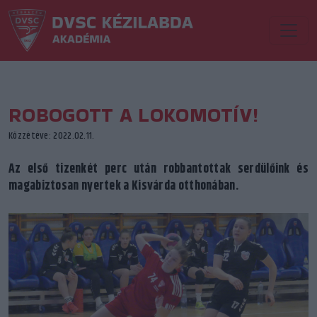
ROBOGOTT A LOKOMOTÍV!
Közzétéve: 2022.02.11.
Az első tizenkét perc után robbantottak serdülőink és
magabiztosan nyertek a Kisvárda otthonában.