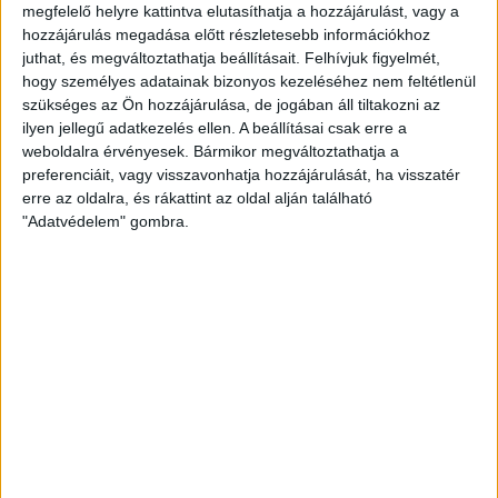
megfelelő helyre kattintva elutasíthatja a hozzájárulást, vagy a
hozzájárulás megadása előtt részletesebb információkhoz
Szünet után sok taktikai elemet ki tudott próbálni Győrvári
juthat, és megváltoztathatja beállításait.
Felhívjuk figyelmét,
Viktor, így is fokozatosan nőtt a különbség. Minden
hogy személyes adatainak bizonyos kezeléséhez nem feltétlenül
benevezett debreceni mezőnyjátékos eredményes volt, sőt
szükséges az Ön hozzájárulása, de jogában áll tiltakozni az
legalább két gólt lőtt. A magabiztos sikernek örülhetünk, s
ilyen jellegű adatkezelés ellen. A beállításai csak erre a
reméljük Véniger Kata térdsérülése nem súlyos.
weboldalra érvényesek. Bármikor megváltoztathatja a
preferenciáit, vagy visszavonhatja hozzájárulását, ha visszatér
erre az oldalra, és rákattint az oldal alján található
Jobbulást, Kata!
"Adatvédelem" gombra.
Serdülő I. osztály, Keleti csoport, 14. forduló:
KISVÁRDA–DVSC SCHAEFFLER 27–48 (13–25)
DVSC:
Kovács N. – Ratalics L. 4, Ferenczi L. 8, Véniger K.6 (2),
Hermann Z. 5, Fele P. 5 (2), File Cs. 3
Csere:
Szabó D. (kapus),
Fekete B. 2, Bristyán D. 5 (1), Gáspár A. 2, Eszenyi G. 4, Fábián A. 4
Edző:
Győrvári Viktor.