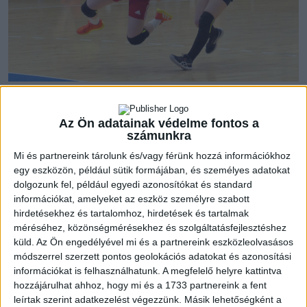
Nehezen indult be a debreceni gépezet a találkozót nagy
lelkesedéssel kezdő hazaiak ellen, védekezésben és
Az Ön adatainak védelme fontos a
támadásban is sok volt hiba, ennek tudható be, hogy a 12.
számunkra
percben még 6–6 állt a kisvárdai csarnok eredményjelzőjén.
Mi és partnereink tárolunk és/vagy férünk hozzá információkhoz
egy eszközön, például sütik formájában, és személyes adatokat
Szerencsére jött a ritmusváltás, Fele Patrícia hetesgólja adta
dolgozunk fel, például egyedi azonosítókat és standard
meg a jelet a rohamra, így alig öt perccel később már 13–7-re
információkat, amelyeket az eszköz személyre szabott
hirdetésekhez és tartalomhoz, hirdetések és tartalmak
vezettek a debreceni lányok. A fentiekből is kiderül, hogy
méréséhez, közönségmérésekhez és szolgáltatásfejlesztéshez
sokat javult a játék, Kovács Noémi pedig néhány ziccer
küld.
Az Ön engedélyével mi és a partnereink eszközleolvasásos
hárításával járult hozzá az ellenfél leszakításához. A
módszerrel szerzett pontos geolokációs adatokat és azonosítási
csereként pályára lépők is hozzátették a magukét a
információkat is felhasználhatunk. A megfelelő helyre kattintva
meccshez, így harmincpernyi játék után 25–13-ra vezetett a
hozzájárulhat ahhoz, hogy mi és a 1733 partnereink a fent
DVSC SCHAEFFLER.
leírtak szerint adatkezelést végezzünk. Másik lehetőségként a