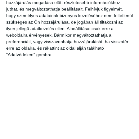
hozzájárulás megadása előtt részletesebb információkhoz
„Mindig nagyon jó szívvel fogok visszaemlékezni az itt töltött
juthat, és megváltoztathatja beállításait.
Felhívjuk figyelmét,
időszakomra, hiszen itt nevelkedtem, itt léptem először
hogy személyes adatainak bizonyos kezeléséhez nem feltétlenül
pályára első osztályú mérkőzésen, a nemzetközi kupában és
szükséges az Ön hozzájárulása, de jogában áll tiltakozni az
úgy érzem, itt nőttem fel igazán – mondta el Dorina. –
ilyen jellegű adatkezelés ellen. A beállításai csak erre a
Nagyon sokat jelent nekem a klub is és a város is! Rengeteg jó
weboldalra érvényesek. Bármikor megváltoztathatja a
preferenciáit, vagy visszavonhatja hozzájárulását, ha visszatér
embert ismertem meg ebben a hat évben és mind az
erre az oldalra, és rákattint az oldal alján található
edzőimtől, mind a csapattársaimtól nagyon sokat tanultam
"Adatvédelem" gombra.
és rengeteget köszönhetek nekik! Úgy érzem, itt értettem
meg igazán, hogy mit jelent egy csapat tagjának lenni, milyen
érzés ilyen közönség előtt, a legjobbak között játszani és
fejlődni. Minden pillanat csodás volt, és az biztos, hogy soha
nem fogom ezt a periódust elfelejteni.”
Kelemen Dorinának további sok sikert kívánunk további
pályafutásához!
KÖVESS MINKET FACEBOOKON