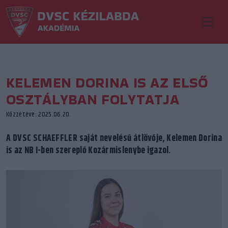
KELEMEN DORINA IS AZ ELSŐ
OSZTÁLYBAN FOLYTATJA
Közzétéve: 2025.06.20.
A DVSC SCHAEFFLER saját nevelésű átlövője, Kelemen Dorina
is az NB I-ben szereplő Kozármislenybe igazol.