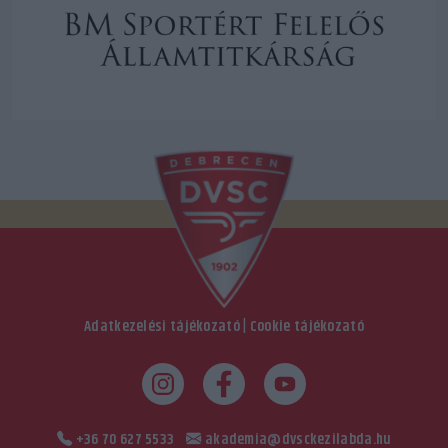
Adatkezelési tájékozató
|
Cookie tájékozató
+36 70 627 5533
akademia@dvsckezilabda.hu