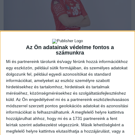
Fodor Veronika után egy másik saját nevelésű játékosunk,
Az Ön adatainak védelme fontos a
számunkra
Kelemen Dorina is az NB I újoncánál, a Kozármisleny
csapatában folytatja pályafutását. Dorina Mátészalkán
Mi és partnereink tárolunk és/vagy férünk hozzá információkhoz
ismerkedett meg a kézilabdával, majd nővérét, Grétát
egy eszközön, például sütik formájában, és személyes adatokat
követve jött Debrecenbe. 2018-ban került a DVSC-be, a
dolgozunk fel, például egyedi azonosítókat és standard
információkat, amelyeket az eszköz személyre szabott
korosztályos ranglétrát végigjárva előbb a serdülő, majd az
hirdetésekhez és tartalomhoz, hirdetések és tartalmak
ifjúsági csapat tagja lett. Kétszer is ezüstérmet szerzett
méréséhez, közönségmérésekhez és szolgáltatásfejlesztéshez
országos bajnokságban, az ifjúsági, majd az U19 I. osztályban.
küld.
Az Ön engedélyével mi és a partnereink eszközleolvasásos
Három szezont játszott az NB I/B-ben, 2024/25-ben 28
módszerrel szerzett pontos geolokációs adatokat és azonosítási
mérkőzésen 98 gólt szerzett. Dorina a 2023/24-es szezonban
információkat is felhasználhatunk. A megfelelő helyre kattintva
bemutatkozott az NB I-ben, sőt a Bajnokok Ligájában is,
hozzájárulhat ahhoz, hogy mi és a 1731 partnereink a fent
összesen 16 tétmérkőzésen lépett pályára az első csapatban.
leírtak szerint adatkezelést végezzünk. Másik lehetőségként a
megfelelő helyre kattintva elutasíthatja a hozzájárulást, vagy a