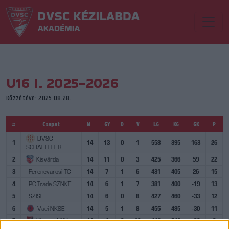
U16 I. 2025-2026
Közzétéve: 2025.08.28.
#
Csapat
M
GY
D
V
LG
KG
GK
P
DVSC
1
14
13
0
1
558
395
163
26
SCHAEFFLER
2
Kisvárda
14
11
0
3
425
366
59
22
3
Ferencvárosi TC
14
7
1
6
431
405
26
15
4
PC Trade SZNKE
14
6
1
7
381
400
-19
13
5
SZISE
14
6
0
8
427
460
-33
12
6
Váci NKSE
14
5
1
8
455
485
-30
11
7
Kispest NKK
14
4
0
10
446
542
-96
8