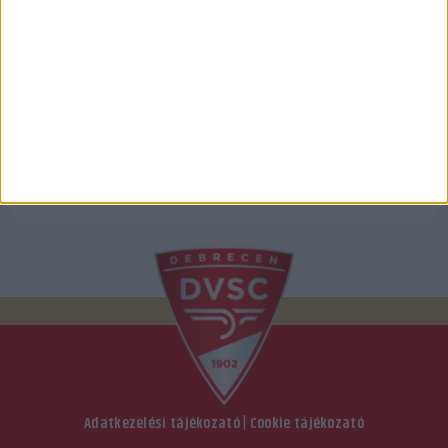
Adatkezelési tájékozató
|
Cookie tájékozató