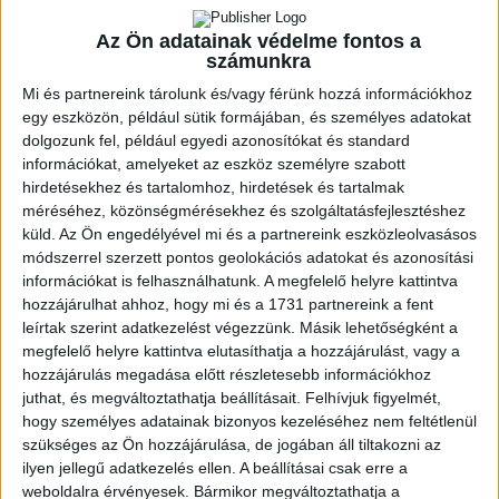
8
Vasas SC
14
2
1
11
410
480
-70
5
KÖVESS MINKET FACEBOOKON
Az Ön adatainak védelme fontos a
számunkra
Mi és partnereink tárolunk és/vagy férünk hozzá információkhoz
egy eszközön, például sütik formájában, és személyes adatokat
LEGUTÓBBI HÍREK
dolgozunk fel, például egyedi azonosítókat és standard
információkat, amelyeket az eszköz személyre szabott
hirdetésekhez és tartalomhoz, hirdetések és tartalmak
U18-AS VB: HIBÁTLAN CSOPORTKÖR
méréséhez, közönségmérésekhez és szolgáltatásfejlesztéshez
2026.08.01. 16:08
küld.
Az Ön engedélyével mi és a partnereink eszközleolvasásos
módszerrel szerzett pontos geolokációs adatokat és azonosítási
Mindhárom csoportmérkőzését megnyerte a magyar ifjúsági válogatott az
információkat is felhasználhatunk. A megfelelő helyre kattintva
U18-as vilégbajnokságon,...
Bővebben →
hozzájárulhat ahhoz, hogy mi és a 1731 partnereink a fent
leírtak szerint adatkezelést végezzünk. Másik lehetőségként a
SORSOLTAK AZ NB I/B-BEN
megfelelő helyre kattintva elutasíthatja a hozzájárulást, vagy a
hozzájárulás megadása előtt részletesebb információkhoz
2026.07.31. 19:57
juthat, és megváltoztathatja beállításait.
Felhívjuk figyelmét,
Akadémistáink az előző évekhez hasonlóan a 2026/2027-es szezonban is
hogy személyes adatainak bizonyos kezeléséhez nem feltétlenül
megméretteti...
Bővebben →
szükséges az Ön hozzájárulása, de jogában áll tiltakozni az
ilyen jellegű adatkezelés ellen. A beállításai csak erre a
U18-AS VB: KEZDŐDIK!
weboldalra érvényesek. Bármikor megváltoztathatja a