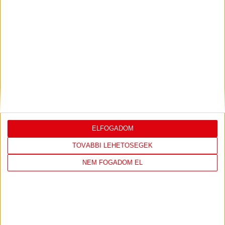
PIROSFEHÉR S01E09 – FIATALOK AZ NBI
KÜSZÖBÉN
2023.05.04. 10:52
TÁMOGATÓINK
ELFOGADOM
TOVÁBBI LEHETŐSÉGEK
NEM FOGADOM EL