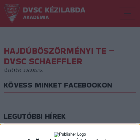
HAJDÚBÖSZÖRMÉNYI TE –
DVSC SCHAEFFLER
Közzétéve: 2020.05.16.
KÖVESS MINKET FACEBOOKON
LEGUTÓBBI HÍREK
AZ ELSŐ LÉPÉSEK