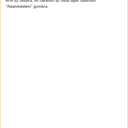
erre az oldalra, és rákattint az oldal alján található
"Adatvédelem" gombra.
AKADÉMIA TV
PIROSFEHÉR S03E09 – EZÜSTLÁNYOK: A
DÖNTŐIG MENETELT AZ U17-ES AKADÉMIAI
KOROSZTÁLY
2024.06.28. 15:02
PIROSFEHÉR S03E08 – MAJDNEM ARANY:
REMEKELT IDÉN AZ U19-AS AKADÉMIAI
KOROSZTÁLY
2024.06.20. 14:57
PIROSFEHÉR S02E06 – GYŐRVÁRI VIKTOR, AZ
NB I/B-S CSAPAT EDZŐJE
2023.08.25. 10:41