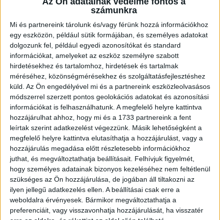
2026.08.07. 16:45
Az Ön adatainak védelme fontos a
számunkra
Lejátszotta első felkészülési mérkőzéseit a formálódó, sok új játékossal
felálló...
Bővebben →
Mi és partnereink tárolunk és/vagy férünk hozzá információkhoz
egy eszközön, például sütik formájában, és személyes adatokat
dolgozunk fel, például egyedi azonosítókat és standard
U18-AS VB: HIBÁTLAN CSOPORTKÖR
információkat, amelyeket az eszköz személyre szabott
2026.08.01. 16:08
hirdetésekhez és tartalomhoz, hirdetések és tartalmak
méréséhez, közönségmérésekhez és szolgáltatásfejlesztéshez
Mindhárom csoportmérkőzését megnyerte a magyar ifjúsági válogatott az
küld.
Az Ön engedélyével mi és a partnereink eszközleolvasásos
U18-as vilégbajnokságon,...
Bővebben →
módszerrel szerzett pontos geolokációs adatokat és azonosítási
információkat is felhasználhatunk. A megfelelő helyre kattintva
SORSOLTAK AZ NB I/B-BEN
hozzájárulhat ahhoz, hogy mi és a 1733 partnereink a fent
leírtak szerint adatkezelést végezzünk. Másik lehetőségként a
2026.07.31. 19:57
megfelelő helyre kattintva elutasíthatja a hozzájárulást, vagy a
Akadémistáink az előző évekhez hasonlóan a 2026/2027-es szezonban is
hozzájárulás megadása előtt részletesebb információkhoz
megméretteti...
Bővebben →
juthat, és megváltoztathatja beállításait.
Felhívjuk figyelmét,
hogy személyes adatainak bizonyos kezeléséhez nem feltétlenül
U18-AS VB: KEZDŐDIK!
szükséges az Ön hozzájárulása, de jogában áll tiltakozni az
ilyen jellegű adatkezelés ellen. A beállításai csak erre a
2026.07.28. 13:42
weboldalra érvényesek. Bármikor megváltoztathatja a
Első világbajnokságára készül a 2008-2009-es születésű játékosok alkotta
preferenciáit, vagy visszavonhatja hozzájárulását, ha visszatér
magyar ifjúsági...
Bővebben →