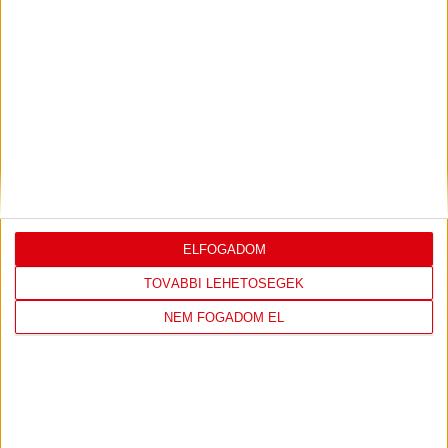
KÜSZÖBÉN
2023.05.04. 10:52
TÁMOGATÓINK
ELFOGADOM
TOVÁBBI LEHETŐSÉGEK
NEM FOGADOM EL