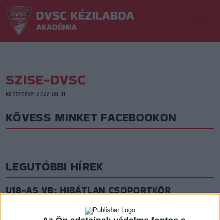
SZISE-DVSC
Közzétéve: 2022.08.31.
KÖVESS MINKET FACEBOOKON
LEGUTÓBBI HÍREK
U18-AS VB: HIBÁTLAN CSOPORTKÖR
2026.08.01. 16:08
Mindhárom csoportmérkőzését megnyerte a magyar ifjúsági válogatott az