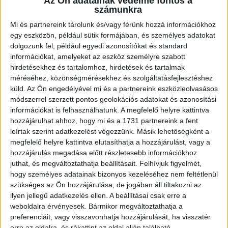
Az Ön adatainak védelme fontos a
U18-as vilégbajnokságon,...
Bővebben →
számunkra
Mi és partnereink tárolunk és/vagy férünk hozzá információkhoz
SORSOLTAK AZ NB I/B-BEN
egy eszközön, például sütik formájában, és személyes adatokat
dolgozunk fel, például egyedi azonosítókat és standard
2026.07.31. 19:57
információkat, amelyeket az eszköz személyre szabott
Akadémistáink az előző évekhez hasonlóan a 2026/2027-es szezonban is
hirdetésekhez és tartalomhoz, hirdetések és tartalmak
megméretteti...
Bővebben →
méréséhez, közönségmérésekhez és szolgáltatásfejlesztéshez
küld.
Az Ön engedélyével mi és a partnereink eszközleolvasásos
módszerrel szerzett pontos geolokációs adatokat és azonosítási
U18-AS VB: KEZDŐDIK!
információkat is felhasználhatunk. A megfelelő helyre kattintva
2026.07.28. 13:42
hozzájárulhat ahhoz, hogy mi és a 1731 partnereink a fent
Első világbajnokságára készül a 2008-2009-es születésű játékosok alkotta
leírtak szerint adatkezelést végezzünk. Másik lehetőségként a
magyar ifjúsági...
Bővebben →
megfelelő helyre kattintva elutasíthatja a hozzájárulást, vagy a
hozzájárulás megadása előtt részletesebb információkhoz
juthat, és megváltoztathatja beállításait.
Felhívjuk figyelmét,
U16-OS NYÍLT EB: EZÜSTÉRMES A MAGYAR
hogy személyes adatainak bizonyos kezeléséhez nem feltétlenül
VÁLOGATOTT!
szükséges az Ön hozzájárulása, de jogában áll tiltakozni az
2026.07.04. 10:51
ilyen jellegű adatkezelés ellen. A beállításai csak erre a
weboldalra érvényesek. Bármikor megváltoztathatja a
Első nemzetközi megmérettetésén, a svédországi U16-os nyílt Európa-
preferenciáit, vagy visszavonhatja hozzájárulását, ha visszatér
bajnokságon rögtön ezüstérmet...
Bővebben →
erre az oldalra, és rákattint az oldal alján található