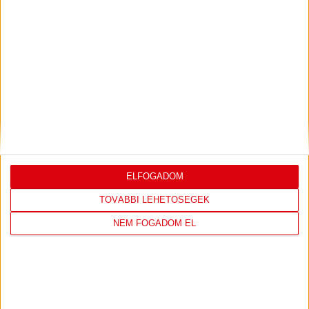
PIROSFEHÉR S01E09 – FIATALOK AZ NBI
KÜSZÖBÉN
2023.05.04. 10:52
TÁMOGATÓINK
ELFOGADOM
TOVÁBBI LEHETŐSÉGEK
NEM FOGADOM EL