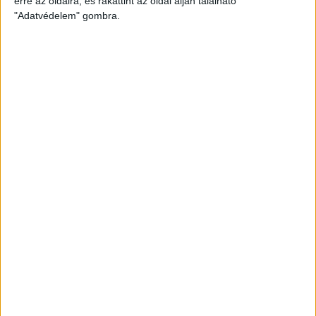
erre az oldalra, és rákattint az oldal alján található
"Adatvédelem" gombra.
AKADÉMIA TV
PIROSFEHÉR S03E09 – EZÜSTLÁNYOK: A
DÖNTŐIG MENETELT AZ U17-ES AKADÉMIAI
KOROSZTÁLY
2024.06.28. 15:02
PIROSFEHÉR S03E08 – MAJDNEM ARANY:
REMEKELT IDÉN AZ U19-AS AKADÉMIAI
KOROSZTÁLY
2024.06.20. 14:57
PIROSFEHÉR S02E06 – GYŐRVÁRI VIKTOR, AZ
NB I/B-S CSAPAT EDZŐJE
2023.08.25. 10:41