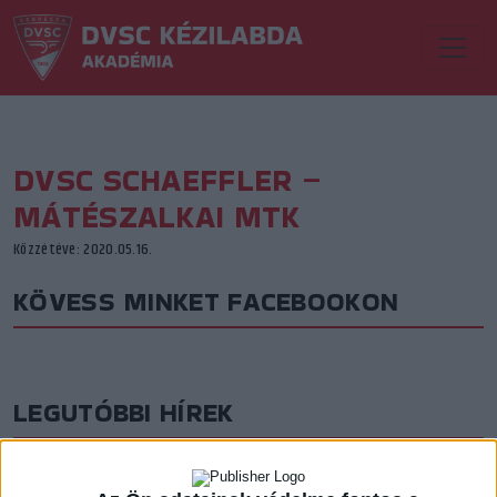
DVSC SCHAEFFLER –
MÁTÉSZALKAI MTK
Közzétéve: 2020.05.16.
KÖVESS MINKET FACEBOOKON
LEGUTÓBBI HÍREK
AZ ELSŐ LÉPÉSEK