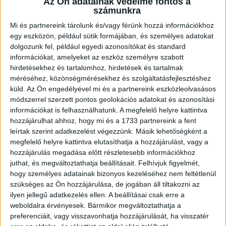
2026.08.07. 16:45
Az Ön adatainak védelme fontos a
számunkra
Lejátszotta első felkészülési mérkőzéseit a formálódó, sok új játékossal
felálló...
Bővebben →
Mi és partnereink tárolunk és/vagy férünk hozzá információkhoz
egy eszközön, például sütik formájában, és személyes adatokat
dolgozunk fel, például egyedi azonosítókat és standard
U18-AS VB: HIBÁTLAN CSOPORTKÖR
információkat, amelyeket az eszköz személyre szabott
2026.08.01. 16:08
hirdetésekhez és tartalomhoz, hirdetések és tartalmak
méréséhez, közönségmérésekhez és szolgáltatásfejlesztéshez
Mindhárom csoportmérkőzését megnyerte a magyar ifjúsági válogatott az
küld.
Az Ön engedélyével mi és a partnereink eszközleolvasásos
U18-as vilégbajnokságon,...
Bővebben →
módszerrel szerzett pontos geolokációs adatokat és azonosítási
információkat is felhasználhatunk. A megfelelő helyre kattintva
SORSOLTAK AZ NB I/B-BEN
hozzájárulhat ahhoz, hogy mi és a 1733 partnereink a fent
leírtak szerint adatkezelést végezzünk. Másik lehetőségként a
2026.07.31. 19:57
megfelelő helyre kattintva elutasíthatja a hozzájárulást, vagy a
Akadémistáink az előző évekhez hasonlóan a 2026/2027-es szezonban is
hozzájárulás megadása előtt részletesebb információkhoz
megméretteti...
Bővebben →
juthat, és megváltoztathatja beállításait.
Felhívjuk figyelmét,
hogy személyes adatainak bizonyos kezeléséhez nem feltétlenül
U18-AS VB: KEZDŐDIK!
szükséges az Ön hozzájárulása, de jogában áll tiltakozni az
ilyen jellegű adatkezelés ellen. A beállításai csak erre a
2026.07.28. 13:42
weboldalra érvényesek. Bármikor megváltoztathatja a
Első világbajnokságára készül a 2008-2009-es születésű játékosok alkotta
preferenciáit, vagy visszavonhatja hozzájárulását, ha visszatér
magyar ifjúsági...
Bővebben →