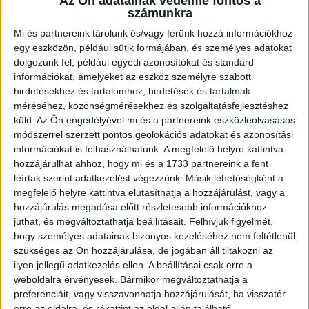
Az Ön adatainak védelme fontos a
U18-as vilégbajnokságon,...
Bővebben →
számunkra
Mi és partnereink tárolunk és/vagy férünk hozzá információkhoz
SORSOLTAK AZ NB I/B-BEN
egy eszközön, például sütik formájában, és személyes adatokat
dolgozunk fel, például egyedi azonosítókat és standard
2026.07.31. 19:57
információkat, amelyeket az eszköz személyre szabott
Akadémistáink az előző évekhez hasonlóan a 2026/2027-es szezonban is
hirdetésekhez és tartalomhoz, hirdetések és tartalmak
megméretteti...
Bővebben →
méréséhez, közönségmérésekhez és szolgáltatásfejlesztéshez
küld.
Az Ön engedélyével mi és a partnereink eszközleolvasásos
módszerrel szerzett pontos geolokációs adatokat és azonosítási
U18-AS VB: KEZDŐDIK!
információkat is felhasználhatunk. A megfelelő helyre kattintva
2026.07.28. 13:42
hozzájárulhat ahhoz, hogy mi és a 1733 partnereink a fent
Első világbajnokságára készül a 2008-2009-es születésű játékosok alkotta
leírtak szerint adatkezelést végezzünk. Másik lehetőségként a
magyar ifjúsági...
Bővebben →
megfelelő helyre kattintva elutasíthatja a hozzájárulást, vagy a
hozzájárulás megadása előtt részletesebb információkhoz
juthat, és megváltoztathatja beállításait.
Felhívjuk figyelmét,
U16-OS NYÍLT EB: EZÜSTÉRMES A MAGYAR
hogy személyes adatainak bizonyos kezeléséhez nem feltétlenül
VÁLOGATOTT!
szükséges az Ön hozzájárulása, de jogában áll tiltakozni az
2026.07.04. 10:51
ilyen jellegű adatkezelés ellen. A beállításai csak erre a
weboldalra érvényesek. Bármikor megváltoztathatja a
Első nemzetközi megmérettetésén, a svédországi U16-os nyílt Európa-
preferenciáit, vagy visszavonhatja hozzájárulását, ha visszatér
bajnokságon rögtön ezüstérmet...
Bővebben →
erre az oldalra, és rákattint az oldal alján található