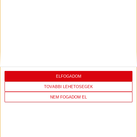
KÜSZÖBÉN
2023.05.04. 10:52
TÁMOGATÓINK
ELFOGADOM
TOVÁBBI LEHETŐSÉGEK
NEM FOGADOM EL