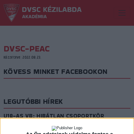
DVSC-PEAC
Közzétéve: 2022.08.23.
KÖVESS MINKET FACEBOOKON
LEGUTÓBBI HÍREK
U18-AS VB: HIBÁTLAN CSOPORTKÖR
2026.08.01. 16:08
Mindhárom csoportmérkőzését megnyerte a magyar ifjúsági válogatott az