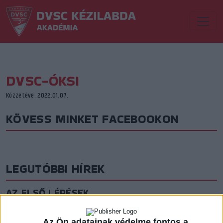
DVSC-ÓKSI
Közzétéve: 2022.01.07.
KÖVESS MINKET FACEBOOKON
LEGUTÓBBI HÍREK
AZ ELSŐ LÉPÉSEK
2026.08.07. 16:45
Lejátszotta első felkészülési mérkőzéseit a formálódó, sok új játékossal
Az Ön adatainak védelme fontos a