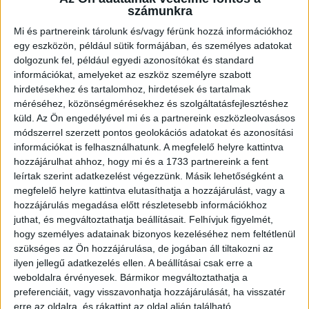
számunkra
felálló...
Bővebben →
Mi és partnereink tárolunk és/vagy férünk hozzá információkhoz
U18-AS VB: HIBÁTLAN CSOPORTKÖR
egy eszközön, például sütik formájában, és személyes adatokat
dolgozunk fel, például egyedi azonosítókat és standard
2026.08.01. 16:08
információkat, amelyeket az eszköz személyre szabott
Mindhárom csoportmérkőzését megnyerte a magyar ifjúsági válogatott az
hirdetésekhez és tartalomhoz, hirdetések és tartalmak
U18-as vilégbajnokságon,...
Bővebben →
méréséhez, közönségmérésekhez és szolgáltatásfejlesztéshez
küld.
Az Ön engedélyével mi és a partnereink eszközleolvasásos
módszerrel szerzett pontos geolokációs adatokat és azonosítási
SORSOLTAK AZ NB I/B-BEN
információkat is felhasználhatunk. A megfelelő helyre kattintva
2026.07.31. 19:57
hozzájárulhat ahhoz, hogy mi és a 1733 partnereink a fent
leírtak szerint adatkezelést végezzünk. Másik lehetőségként a
Akadémistáink az előző évekhez hasonlóan a 2026/2027-es szezonban is
megméretteti...
Bővebben →
megfelelő helyre kattintva elutasíthatja a hozzájárulást, vagy a
hozzájárulás megadása előtt részletesebb információkhoz
juthat, és megváltoztathatja beállításait.
Felhívjuk figyelmét,
U18-AS VB: KEZDŐDIK!
hogy személyes adatainak bizonyos kezeléséhez nem feltétlenül
2026.07.28. 13:42
szükséges az Ön hozzájárulása, de jogában áll tiltakozni az
ilyen jellegű adatkezelés ellen. A beállításai csak erre a
Első világbajnokságára készül a 2008-2009-es születésű játékosok alkotta
weboldalra érvényesek. Bármikor megváltoztathatja a
magyar ifjúsági...
Bővebben →
preferenciáit, vagy visszavonhatja hozzájárulását, ha visszatér
erre az oldalra, és rákattint az oldal alján található