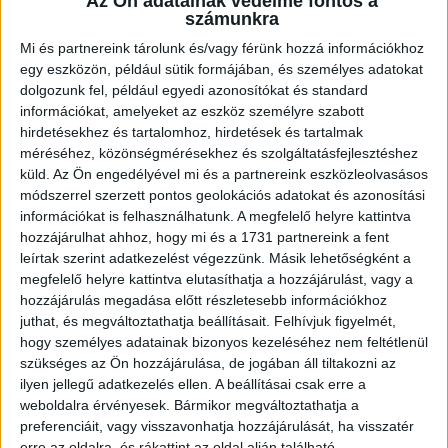
Az Ön adatainak védelme fontos a
U18-as vilégbajnokságon,...
Bővebben →
számunkra
Mi és partnereink tárolunk és/vagy férünk hozzá információkhoz
SORSOLTAK AZ NB I/B-BEN
egy eszközön, például sütik formájában, és személyes adatokat
dolgozunk fel, például egyedi azonosítókat és standard
2026.07.31. 19:57
információkat, amelyeket az eszköz személyre szabott
Akadémistáink az előző évekhez hasonlóan a 2026/2027-es szezonban is
hirdetésekhez és tartalomhoz, hirdetések és tartalmak
megméretteti...
Bővebben →
méréséhez, közönségmérésekhez és szolgáltatásfejlesztéshez
küld.
Az Ön engedélyével mi és a partnereink eszközleolvasásos
módszerrel szerzett pontos geolokációs adatokat és azonosítási
U18-AS VB: KEZDŐDIK!
információkat is felhasználhatunk. A megfelelő helyre kattintva
2026.07.28. 13:42
hozzájárulhat ahhoz, hogy mi és a 1731 partnereink a fent
Első világbajnokságára készül a 2008-2009-es születésű játékosok alkotta
leírtak szerint adatkezelést végezzünk. Másik lehetőségként a
magyar ifjúsági...
Bővebben →
megfelelő helyre kattintva elutasíthatja a hozzájárulást, vagy a
hozzájárulás megadása előtt részletesebb információkhoz
juthat, és megváltoztathatja beállításait.
Felhívjuk figyelmét,
U16-OS NYÍLT EB: EZÜSTÉRMES A MAGYAR
hogy személyes adatainak bizonyos kezeléséhez nem feltétlenül
VÁLOGATOTT!
szükséges az Ön hozzájárulása, de jogában áll tiltakozni az
2026.07.04. 10:51
ilyen jellegű adatkezelés ellen. A beállításai csak erre a
weboldalra érvényesek. Bármikor megváltoztathatja a
Első nemzetközi megmérettetésén, a svédországi U16-os nyílt Európa-
preferenciáit, vagy visszavonhatja hozzájárulását, ha visszatér
bajnokságon rögtön ezüstérmet...
Bővebben →
erre az oldalra, és rákattint az oldal alján található