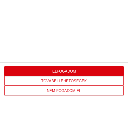
KÜSZÖBÉN
2023.05.04. 10:52
TÁMOGATÓINK
ELFOGADOM
TOVÁBBI LEHETŐSÉGEK
NEM FOGADOM EL