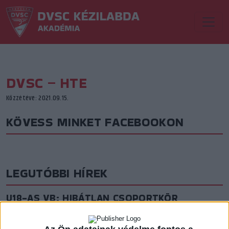
DVSC – HTE
Közzétéve: 2021.09.15.
KÖVESS MINKET FACEBOOKON
LEGUTÓBBI HÍREK
U18-AS VB: HIBÁTLAN CSOPORTKÖR
2026.08.01. 16:08
Mindhárom csoportmérkőzését megnyerte a magyar ifjúsági válogatott az