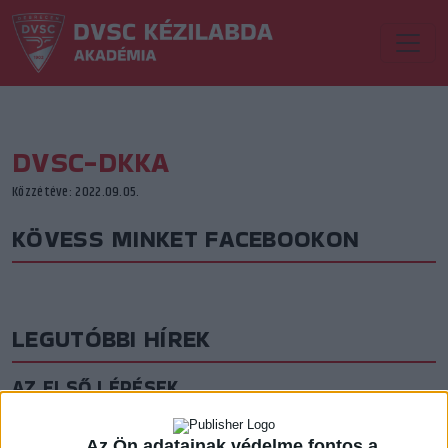
DVSC-DKKA
Közzétéve: 2022.09.05.
KÖVESS MINKET FACEBOOKON
LEGUTÓBBI HÍREK
AZ ELSŐ LÉPÉSEK
2026.08.07. 16:45
Lejátszotta első felkészülési mérkőzéseit a formálódó, sok új játékossal
Az Ön adatainak védelme fontos a