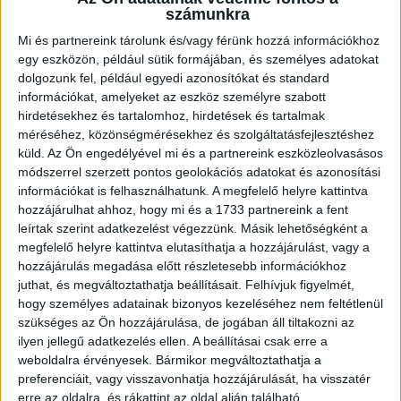
számunkra
felálló...
Bővebben →
Mi és partnereink tárolunk és/vagy férünk hozzá információkhoz
U18-AS VB: HIBÁTLAN CSOPORTKÖR
egy eszközön, például sütik formájában, és személyes adatokat
dolgozunk fel, például egyedi azonosítókat és standard
2026.08.01. 16:08
információkat, amelyeket az eszköz személyre szabott
Mindhárom csoportmérkőzését megnyerte a magyar ifjúsági válogatott az
hirdetésekhez és tartalomhoz, hirdetések és tartalmak
U18-as vilégbajnokságon,...
Bővebben →
méréséhez, közönségmérésekhez és szolgáltatásfejlesztéshez
küld.
Az Ön engedélyével mi és a partnereink eszközleolvasásos
módszerrel szerzett pontos geolokációs adatokat és azonosítási
SORSOLTAK AZ NB I/B-BEN
információkat is felhasználhatunk. A megfelelő helyre kattintva
2026.07.31. 19:57
hozzájárulhat ahhoz, hogy mi és a 1733 partnereink a fent
leírtak szerint adatkezelést végezzünk. Másik lehetőségként a
Akadémistáink az előző évekhez hasonlóan a 2026/2027-es szezonban is
megméretteti...
Bővebben →
megfelelő helyre kattintva elutasíthatja a hozzájárulást, vagy a
hozzájárulás megadása előtt részletesebb információkhoz
juthat, és megváltoztathatja beállításait.
Felhívjuk figyelmét,
U18-AS VB: KEZDŐDIK!
hogy személyes adatainak bizonyos kezeléséhez nem feltétlenül
2026.07.28. 13:42
szükséges az Ön hozzájárulása, de jogában áll tiltakozni az
ilyen jellegű adatkezelés ellen. A beállításai csak erre a
Első világbajnokságára készül a 2008-2009-es születésű játékosok alkotta
weboldalra érvényesek. Bármikor megváltoztathatja a
magyar ifjúsági...
Bővebben →
preferenciáit, vagy visszavonhatja hozzájárulását, ha visszatér
erre az oldalra, és rákattint az oldal alján található