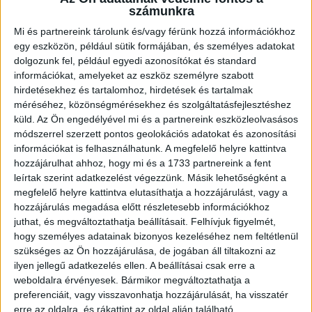
számunkra
Bővebben →
Mi és partnereink tárolunk és/vagy férünk hozzá információkhoz
AZ ELSŐ LÉPÉSEK
egy eszközön, például sütik formájában, és személyes adatokat
dolgozunk fel, például egyedi azonosítókat és standard
2026.08.07. 16:45
információkat, amelyeket az eszköz személyre szabott
Lejátszotta első felkészülési mérkőzéseit a formálódó, sok új játékossal
hirdetésekhez és tartalomhoz, hirdetések és tartalmak
felálló...
Bővebben →
méréséhez, közönségmérésekhez és szolgáltatásfejlesztéshez
küld.
Az Ön engedélyével mi és a partnereink eszközleolvasásos
módszerrel szerzett pontos geolokációs adatokat és azonosítási
U18-AS VB: HIBÁTLAN CSOPORTKÖR
információkat is felhasználhatunk. A megfelelő helyre kattintva
2026.08.01. 16:08
hozzájárulhat ahhoz, hogy mi és a 1733 partnereink a fent
leírtak szerint adatkezelést végezzünk. Másik lehetőségként a
Mindhárom csoportmérkőzését megnyerte a magyar ifjúsági válogatott az
U18-as vilégbajnokságon,...
Bővebben →
megfelelő helyre kattintva elutasíthatja a hozzájárulást, vagy a
hozzájárulás megadása előtt részletesebb információkhoz
juthat, és megváltoztathatja beállításait.
Felhívjuk figyelmét,
SORSOLTAK AZ NB I/B-BEN
hogy személyes adatainak bizonyos kezeléséhez nem feltétlenül
2026.07.31. 19:57
szükséges az Ön hozzájárulása, de jogában áll tiltakozni az
ilyen jellegű adatkezelés ellen. A beállításai csak erre a
Akadémistáink az előző évekhez hasonlóan a 2026/2027-es szezonban is
weboldalra érvényesek. Bármikor megváltoztathatja a
megméretteti...
Bővebben →
preferenciáit, vagy visszavonhatja hozzájárulását, ha visszatér
erre az oldalra, és rákattint az oldal alján található