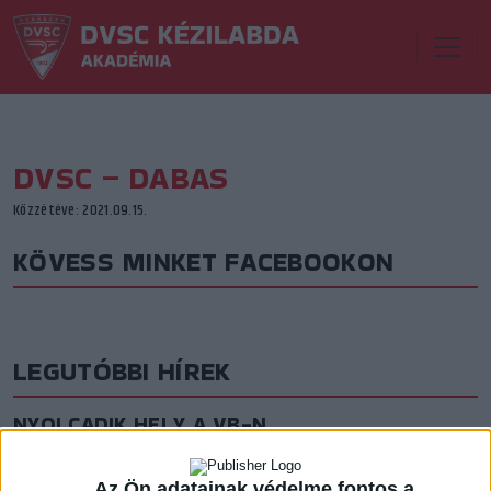
DVSC – DABAS
Közzétéve: 2021.09.15.
KÖVESS MINKET FACEBOOKON
LEGUTÓBBI HÍREK
NYOLCADIK HELY A VB-N
2026.08.09. 13:36
A helyosztókon nem sikerült mérkőzést nyerni, így a nyolcadik helyen...
Az Ön adatainak védelme fontos a