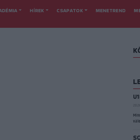
ADÉMIA
HÍREK
CSAPATOK
MENETREND
M
K
L
U
2026
Min
vál
S