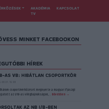
ÉRKŐZÉSEK
AKADÉMIA
KAPCSOLAT
TV
ÖVESS MINKET FACEBOOKON
EGUTÓBBI HÍREK
18-AS VB: HIBÁTLAN CSOPORTKÖR
.08.01. 16:08
dhárom csoportmérkőzését megnyerte a magyar ifjúsági
ogatott az U18-as vilégbajnokságon,...
Bővebben →
ORSOLTAK AZ NB I/B-BEN