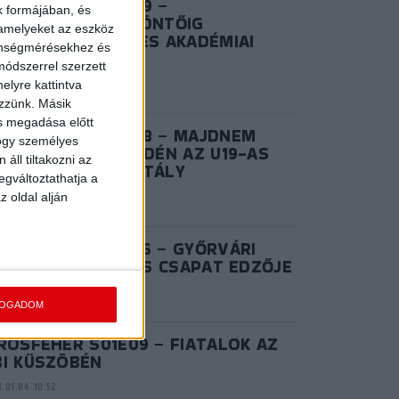
IROSFEHÉR S03E09 –
k formájában, és
ZÜSTLÁNYOK: A DÖNTŐIG
 amelyeket az eszköz
NETELT AZ U17-ES AKADÉMIAI
zönségmérésekhez és
OROSZTÁLY
ódszerrel szerzett
.06.28. 15:02
elyre kattintva
ezzünk. Másik
ás megadása előtt
IROSFEHÉR S03E08 – MAJDNEM
hogy személyes
ANY: REMEKELT IDÉN AZ U19-AS
áll tiltakozni az
KADÉMIAI KOROSZTÁLY
egváltoztathatja a
.06.20. 14:57
z oldal alján
IROSFEHÉR S02E06 – GYŐRVÁRI
KTOR, AZ NB I/B-S CSAPAT EDZŐJE
.08.25. 10:41
FOGADOM
ROSFEHÉR S01E09 – FIATALOK AZ
BI KÜSZÖBÉN
.05.04. 10:52