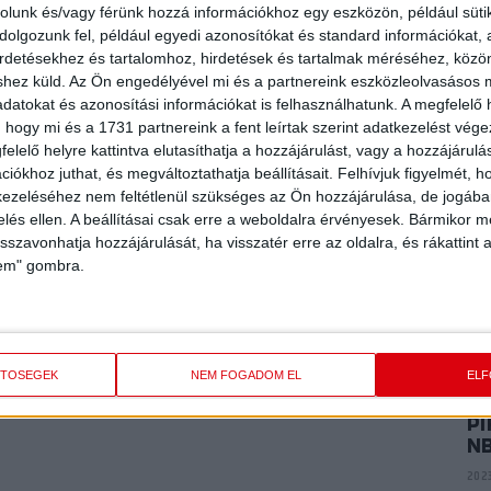
P
rolunk és/vagy férünk hozzá információkhoz egy eszközön, például süti
E
olgozunk fel, például egyedi azonosítókat és standard információkat,
ME
irdetésekhez és tartalomhoz, hirdetések és tartalmak méréséhez, kö
K
shez küld.
Az Ön engedélyével mi és a partnereink eszközleolvasásos m
2024
datokat és azonosítási információkat is felhasználhatunk. A megfelelő h
 hogy mi és a 1731 partnereink a fent leírtak szerint adatkezelést vég
elelő helyre kattintva elutasíthatja a hozzájárulást, vagy a hozzájárul
P
iókhoz juthat, és megváltoztathatja beállításait.
Felhívjuk figyelmét, 
AR
ezeléséhez nem feltétlenül szükséges az Ön hozzájárulása, de jogában 
A
zelés ellen. A beállításai csak erre a weboldalra érvényesek. Bármikor m
2024
isszavonhatja hozzájárulását, ha visszatér erre az oldalra, és rákattint a
lem" gombra.
P
VI
2023
ETŐSÉGEK
NEM FOGADOM EL
EL
PI
N
2023