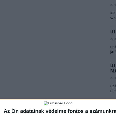
2026
Aka
sze
U1
2026
Els
ját
U1
M
2026
Els
Eur
A
Az Ön adatainak védelme fontos a számunkr