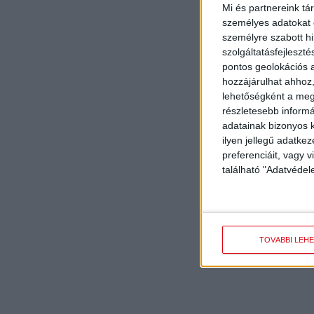
Mi és partnereink tá
személyes adatokat d
személyre szabott h
szolgáltatásfejleszté
pontos geolokációs a
hozzájárulhat ahhoz,
lehetőségként a megf
részletesebb informác
adatainak bizonyos k
ilyen jellegű adatke
preferenciáit, vagy v
található "Adatvéde
TOVÁBBI LEH