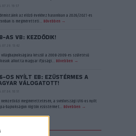
.07.31. 19:57
démistáink az előző évekhez hasonlóan a 2026/2027-es
zonban is megméretteti...
Bővebben →
8-AS VB: KEZDŐDIK!
.07.28. 13:42
ő világbajnokságára készül a 2008-2009-es születésű
ékosok alkotta magyar ifjúsági...
Bővebben →
6-OS NYÍLT EB: EZÜSTÉRMES A
AGYAR VÁLOGATOTT!
.07.04. 10:51
ő nemzetközi megmérettetésén, a svédországi U16-os nyílt
ópa-bajnokságon rögtön ezüstérmet...
Bővebben →
KADÉMIA TV
a