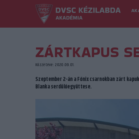
AK
ZÁRTKAPUS S
Közzétéve: 2020.09.01.
Szeptember 2-án a Főnix csarnokban zárt kapuk
Blanka serdülőegyüttese.