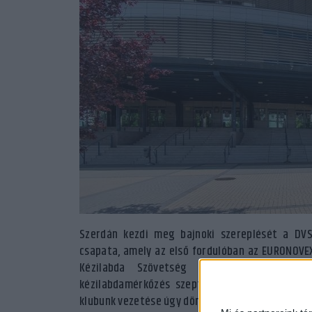
Szerdán kezdi meg bajnoki szereplését a DVS
csapata, amely az első fordulóban az EURONOVEX
Kézilabda Szövetség elfogadott egy pro
kézilabdamérkőzés szeptember 1-től. A felt
klubunk vezetése úgy döntött, hogy a serdülők 