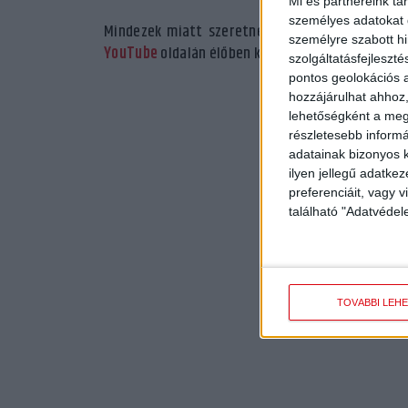
Mi és partnereink tá
személyes adatokat d
Mindezek miatt szeretnénk a mérkőzés iránt ér
személyre szabott h
YouTube
oldalán élőben közvetítjük a találkozót.
szolgáltatásfejleszté
pontos geolokációs a
hozzájárulhat ahhoz,
lehetőségként a megf
részletesebb informác
adatainak bizonyos k
ilyen jellegű adatke
preferenciáit, vagy v
található "Adatvéde
TOVÁBBI LEH