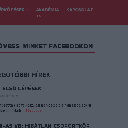
ÉRKŐZÉSEK
AKADÉMIA
KAPCSOLAT
TV
ÖVESS MINKET FACEBOOKON
EGUTÓBBI HÍREK
Z ELSŐ LÉPÉSEK
.08.07. 16:45
átszotta első felkészülési mérkőzéseit a formálódó, sok új
kossal felálló...
Bővebben →
18-AS VB: HIBÁTLAN CSOPORTKÖR