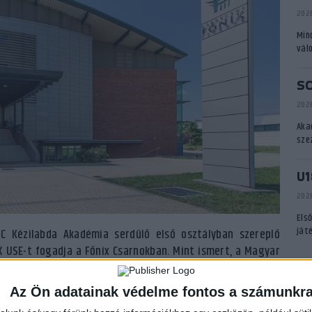
2026
Min
vál
S
2026
Aka
sze
U1
2026
Els
ját
C Kézilabda Akadémia serdülő első osztályban szereplő
 USE-t fogadja a Főnix Csarnokban. Mint ismert, a Magyar
A
tokollt, amelyet figyelembe véve rendezhető meg
ételek megteremtése még folyamatban van, éppen ezért
Az Ön adatainak védelme fontos a számunkr
nyitómeccsét zárt kapuk mögött rendezi meg.
P