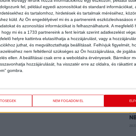
E
rolunk és/vagy férünk hozzá információkhoz egy eszközön, például süti
ME
olgozunk fel, például egyedi azonosítókat és standard információkat,
deklődőket kiszolgálni, ezért a DVSC Kézilabda Akadémia
K
irdetésekhez és tartalomhoz, hirdetések és tartalmak méréséhez, kö
shez küld.
Az Ön engedélyével mi és a partnereink eszközleolvasásos m
2024
datokat és azonosítási információkat is felhasználhatunk. A megfelelő h
 hogy mi és a 1733 partnereink a fent leírtak szerint adatkezelést vég
elelő helyre kattintva elutasíthatja a hozzájárulást, vagy a hozzájárul
P
AR
iókhoz juthat, és megváltoztathatja beállításait.
Felhívjuk figyelmét, 
A
ezeléséhez nem feltétlenül szükséges az Ön hozzájárulása, de jogában 
zelés ellen. A beállításai csak erre a weboldalra érvényesek. Bármikor m
2024
isszavonhatja hozzájárulását, ha visszatér erre az oldalra, és rákattint a
lem" gombra.
P
VI
2023
ETŐSÉGEK
NEM FOGADOM EL
EL
PI
N
2023