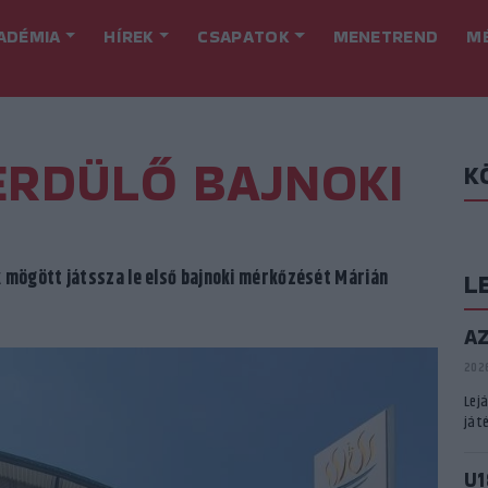
ADÉMIA
HÍREK
CSAPATOK
MENETREND
M
ERDÜLŐ BAJNOKI
K
 mögött játssza le első bajnoki mérkőzését Márián
L
A
2026
Lej
játé
U