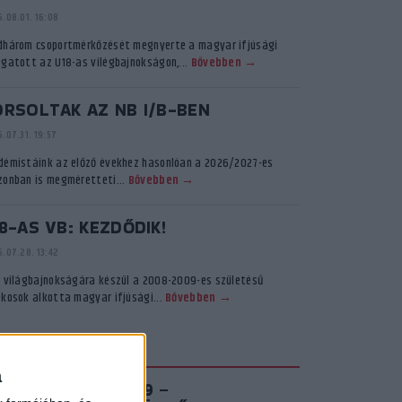
.08.01. 16:08
dhárom csoportmérkőzését megnyerte a magyar ifjúsági
ogatott az U18-as vilégbajnokságon,...
Bővebben →
ORSOLTAK AZ NB I/B-BEN
.07.31. 19:57
démistáink az előző évekhez hasonlóan a 2026/2027-es
zonban is megméretteti...
Bővebben →
8-AS VB: KEZDŐDIK!
.07.28. 13:42
ő világbajnokságára készül a 2008-2009-es születésű
ékosok alkotta magyar ifjúsági...
Bővebben →
KADÉMIA TV
a
IROSFEHÉR S03E09 –