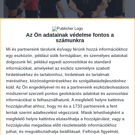
Az Ön adatainak védelme fontos a
számunkra
Két felkészülési mérkőzésen eddig a mérleg: egy győzelem az
Mi és partnereink tárolunk és/vagy férünk hozzá információkhoz
egy eszközön, például sütik formájában, és személyes adatokat
Eszterházy SC ellen, majd egy vereség a Tempo ellen. A megyei
dolgozunk fel, például egyedi azonosítókat és standard
rivális, Hajdúnánás látogatott Debrecenbe, és jobban is
információkat, amelyeket az eszköz személyre szabott
kezdték a mérkőzést, az első félidő végén hat gólos
hirdetésekhez és tartalomhoz, hirdetések és tartalmak
vendégvezetés állt az eredményjelzőn. A második játékrész
méréséhez, közönségmérésekhez és szolgáltatásfejlesztéshez
már kiegyenlítettebb volt, végül hét góllal győztek a
küld.
Az Ön engedélyével mi és a partnereink eszközleolvasásos
vendégek.
módszerrel szerzett pontos geolokációs adatokat és azonosítási
információkat is felhasználhatunk. A megfelelő helyre kattintva
hozzájárulhat ahhoz, hogy mi és a 1733 partnereink a fent
Kudor Kitti együttese augusztus 15-én és 16-án az FTC U20
leírtak szerint adatkezelést végezzünk. Másik lehetőségként a
ellen játszik két felkészülési mérkőzést a Hódosban.
megfelelő helyre kattintva elutasíthatja a hozzájárulást, vagy a
hozzájárulás megadása előtt részletesebb információkhoz
Felkészülési mérkőzés, Debrecen:
juthat, és megváltoztathatja beállításait.
Felhívjuk figyelmét,