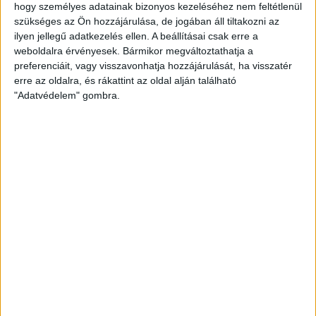
DVSC SCHAEFFLER U20–Hajdúnánás SK 26–33
(11–17)
hogy személyes adatainak bizonyos kezeléséhez nem feltétlenül
DVSC: Lakatos R., Demjén L., Kovács N. (kapusok), Balogh R. 4,
szükséges az Ön hozzájárulása, de jogában áll tiltakozni az
ilyen jellegű adatkezelés ellen. A beállításai csak erre a
Csamangó L. 3, Fodor V. 3 (1), Hermann Z. 1, Kelemen D. 2, Pap Zs.
weboldalra érvényesek. Bármikor megváltoztathatja a
3, Petruska D. 2, Szalai P. 4, Tóth F. 2, Tóth N., Tóth R., Varga K.,
preferenciáit, vagy visszavonhatja hozzájárulását, ha visszatér
Véniger K. 2. Edző: Kudor Kitti.
erre az oldalra, és rákattint az oldal alján található
KÖVESS MINKET FACEBOOKON
"Adatvédelem" gombra.
LEGUTÓBBI HÍREK
AZ ELSŐ LÉPÉSEK
2026.08.07. 16:45
Lejátszotta első felkészülési mérkőzéseit a formálódó, sok új játékossal
felálló...
Bővebben →
U18-AS VB: HIBÁTLAN CSOPORTKÖR
2026.08.01. 16:08