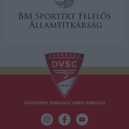
Adatkezelési tájékozató
|
Cookie tájékozató