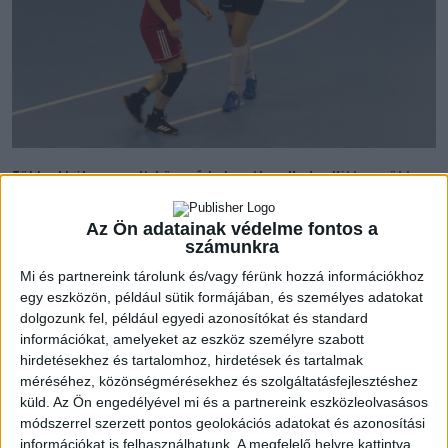
Több okból sem volt könnyű helyzetben Kudor Kitt együttese
a mai mérkőzésen. Egyrészt az edző az első csapattal éppen
Mosonmagyaróváron vívott nagyon fontos mérkőzést, –
Az Ön adatainak védelme fontos a
győztesen – így az előző idegenbeli mérkőzéshez hasonlóan
számunkra
Kalocsai Erika vezényelte a lányokat. A csapatból két fontos
Mi és partnereink tárolunk és/vagy férünk hozzá információkhoz
láncszem hiányzott, sem az átlövő, Tamás Korina, sem a házi
egy eszközön, például sütik formájában, és személyes adatokat
góllövőlista vezetője, Porkoláb Zsófi nem tarthatott az
dolgozunk fel, például egyedi azonosítókat és standard
információkat, amelyeket az eszköz személyre szabott
együttessel Vácra. Harmadrészt az ellenfél az a Dunakanyar
hirdetésekhez és tartalomhoz, hirdetések és tartalmak
Kézilabda Akadémia volt, amely vezeti a bajnokságot. Talán
méréséhez, közönségmérésekhez és szolgáltatásfejlesztéshez
ilyen előjelek mellett nem meglepő, hogy a hazaiak már az
küld.
Az Ön engedélyével mi és a partnereink eszközleolvasásos
első percekben magukhoz ragadták a kezdeményezést,
módszerrel szerzett pontos geolokációs adatokat és azonosítási
főképp a mieink hibájából élve. Czina Eszter tudott először két
információkat is felhasználhatunk. A megfelelő helyre kattintva