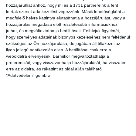
gólt szerezni a mieink közül, rajta kívül a betörésekből és
hozzájárulhat ahhoz, hogy mi és a 1731 partnereink a fent
hétméteresből eredményes Vámosi Anna szerzett három gólt
leírtak szerint adatkezelést végezzünk. Másik lehetőségként a
megfelelő helyre kattintva elutasíthatja a hozzájárulást, vagy a
az első félidőben. Sok támadást vezetett mindkét csapat,
hozzájárulás megadása előtt részletesebb információkhoz
nem kellett sokáig várni a befejezésekre. Az utolsó két
juthat, és megváltoztathatja beállításait.
Felhívjuk figyelmét,
percben háromszor is betaláltak a mieink, így végül 24-12-t
hogy személyes adatainak bizonyos kezeléséhez nem feltétlenül
mutatott az eredményjelző az első harminc perc után.
szükséges az Ön hozzájárulása, de jogában áll tiltakozni az
ilyen jellegű adatkezelés ellen. A beállításai csak erre a
Jól kezdődött viszont a második! Három perc után 3-2 volt ide
weboldalra érvényesek. Bármikor megváltoztathatja a
preferenciáit, vagy visszavonhatja hozzájárulását, ha visszatér
ennek a játékrésznek a részeredménye, ám innentől kezdve
erre az oldalra, és rákattint az oldal alján található
ismét kezükbe vették az irányítást a jó játékosokból álló
"Adatvédelem" gombra.
váciak. Több esetben a mieink hibáját kihasználva, gyors
ellentámadásból találtak be. A mieink részéről az első
félidőben is többször eredményes Vámosi Anna és Balllagó Lili
nagyon júl találták meg a kapu felé vezető utat, főleg
betörésekből. Mindenki lehetőséget kapott ezen a
mérkőzésen, és végül tizenegy mezőnyjátékosból nyolcan
szereztek legalább egy gólt. Ebben a játékrészben sem
változott a játék képe, a hazaiak magabiztosan hozták le a