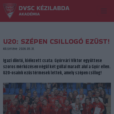
U20: SZÉPEN CSILLOGÓ EZÜST!
Közzétéve: 2026.05.31.
Igazi döntő, kiélezett csata: Győrvári Viktor együttese
szoros mérkőzésen végül két góllal maradt alul a Győr ellen.
U20-osaink ezüstérmesek lettek, amely szépen csillog!