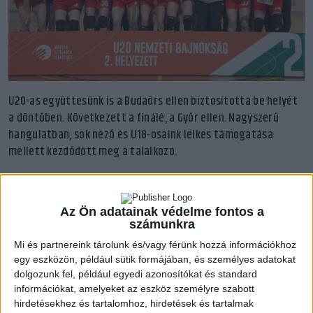
U20-as együttesünk is a Budaörs ellen biztosította be helyét
a döntőben. Következett a finálé, a Győr ellen. Nagyszerű
hangulatban, sok néző és U18-osaink lelkes támogatása
mellett kezdődött meg a találkozó.
Nagy iramban kezdődött a mérkőzés, gyors gólváltásokkal. A
védekezés egyik oldalon sem állt a helyzet magaslatán, egy-
Az Ön adatainak védelme fontos a
kétgólos győri előny alakult ki. Varga Katalin nagyon aktív
számunkra
volt támadásban, általában hetes vagy gól következett abból,
Mi és partnereink tárolunk és/vagy férünk hozzá információkhoz
ha labdát kapott. A következő percekben átvette a mérkőzés
egy eszközön, például sütik formájában, és személyes adatokat
irányítását a Győr, védekezésben nem tudtuk tartani a jól
dolgozunk fel, például egyedi azonosítókat és standard
cselező belső poszton szereplő játékosait. A nagy bombákat
információkat, amelyeket az eszköz személyre szabott
szóró Litschauer Nikol vezérletével ledolgoztuk hátrányunkat,
hirdetésekhez és tartalomhoz, hirdetések és tartalmak