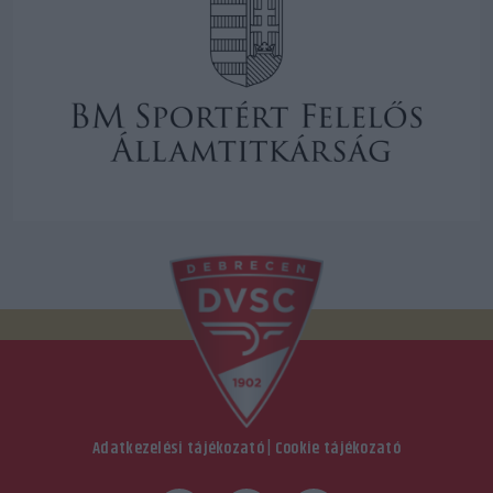
Adatkezelési tájékozató
|
Cookie tájékozató