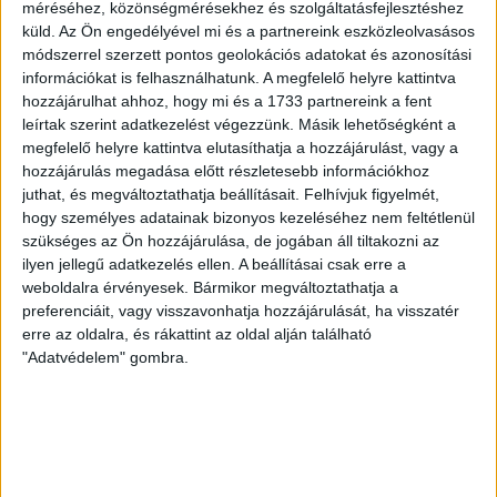
az utolsó másodpercekben, Kis Réka egyenlített. A második
méréséhez, közönségmérésekhez és szolgáltatásfejlesztéshez
küld.
Az Ön engedélyével mi és a partnereink eszközleolvasásos
játékrész elején a mieink vették át a vezetést, ám mindvégig
módszerrel szerzett pontos geolokációs adatokat és azonosítási
szoros volt az állás, egyik csapat sem tudott jelentősebb
információkat is felhasználhatunk. A megfelelő helyre kattintva
előny kiépíteni. 27-27-nél még Ferenczi Lili egyenlített, ám
hozzájárulhat ahhoz, hogy mi és a 1733 partnereink a fent
ezután három győri találat következett, sőt négyre is nőtt a
leírtak szerint adatkezelést végezzünk. Másik lehetőségként a
zöld-fehérek előnye. Keller Petra találataival sikerült egy
megfelelő helyre kattintva elutasíthatja a hozzájárulást, vagy a
gólra zárkózni, ám tíz másodperccel a vége előtt betaláltak
hozzájárulás megadása előtt részletesebb információkhoz
győriek és eldöntötték a döntőt.
juthat, és megváltoztathatja beállításait.
Felhívjuk figyelmét,
hogy személyes adatainak bizonyos kezeléséhez nem feltétlenül
szükséges az Ön hozzájárulása, de jogában áll tiltakozni az
Nagy küzdelem folyt az aranyért, amelyet végül ugyan nem
ilyen jellegű adatkezelés ellen. A beállításai csak erre a
sikerült megszerezni Győrvári Viktor együttesnek, ám az
weboldalra érvényesek. Bármikor megváltoztathatja a
egész éves kiváló teljesítményének köszönhetően
preferenciáit, vagy visszavonhatja hozzájárulását, ha visszatér
ezüstérmet akasztottak a lányok nyakába. Szépen csillog ez
erre az oldalra, és rákattint az oldal alján található
is, igazi közösséggé formálódott ez a társaság, talán ennek is
"Adatvédelem" gombra.
köszönhető, hogy ilyen eredményes volt ebben a szezonban.
Ne feledjük azt, hogy ugyanez az együttes az NB I/B-ben
nagyszerűen helytállt és hatodik helyen végzett a felnőtt
másodosztályban!