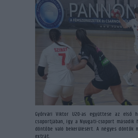
Győrvári Viktor U20-as együttese az első h
csoportjában, így a Nyugati-csoport második 
döntőbe való bekerülésért. A négyes döntők 
extrát.