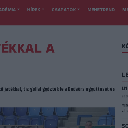
ADÉMIA
HÍREK
CSAPATOK
MENETREND
M
ÉKKAL A
K
L
U
ő játékkal, tíz góllal győzték le a Budaörs együttesét és
2026
Min
vál
S