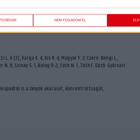
ETŐSÉGEK
NEM FOGADOM EL
EL
 L. 4 (3), Varga K. 4, Kis R. 4, Magyar F. 2. Csere: Bengi L.,
r N. 8, Szinay S. 1, Balog R. 2, Tóth N. 1, Tóth F. Edző: Győrvári
 kispadról is a lányok akarását, koncentráltságát,