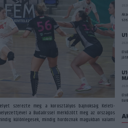
2026
Aka
sze
U1
2026
Els
ját
U1
M
2026
Els
Eur
elyet szerezte meg a korosztályos bajnokság Keleti-
helyezettjével a Budaörssel mérkőzött meg az országos
A
mindig különlegesek, mindig hordoznak magukban valami