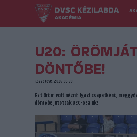
AK
U20: ÖRÖMJÁT
DÖNTŐBE!
Közzétéve: 2026.05.30.
Ezt öröm volt nézni: igazi csapatként, meggyőz
döntőbe jutottak U20-osaink!