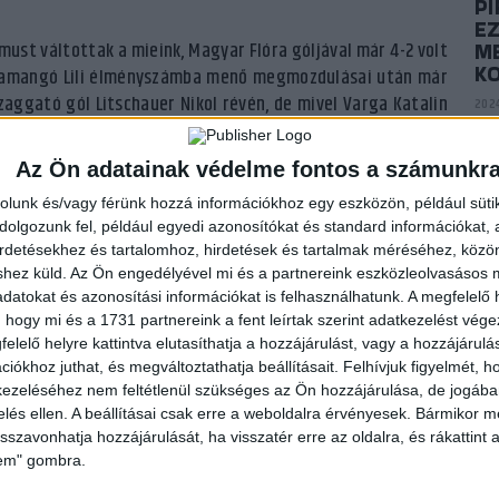
P
E
must váltottak a mieink, Magyar Flóra góljával már 4-2 volt
ME
K
 Csamangó Lili élményszámba menő megmozdulásai után már
zaggató gól Litschauer Nikol révén, de mivel Varga Katalin
2024
s debreceni előnnyel zárult az első félidő. A második
játékot mutattak be akadémistáink, a 36. percben Kis Réka
P
Az Ön adatainak védelme fontos a számunkr
llal vezettünk! És akkor még említést sem tettünk Bengi
AR
rolunk és/vagy férünk hozzá információkhoz egy eszközön, például süti
él lövőit, mértani pontossággal kiszámolva azt, hogy hova
A
olgozunk fel, például egyedi azonosítókat és standard információkat,
etet hárított… Élmény volt nézni a mieink játékát, a lelátón
2024
irdetésekhez és tartalomhoz, hirdetések és tartalmak méréséhez, kö
ók szurkoltak a lányoknak, nagyszerű hangulatot teremtve!
shez küld.
Az Ön engedélyével mi és a partnereink eszközleolvasásos m
ina góljával már tizennégy góllal is vezettünk. Nem túlzás:
datokat és azonosítási információkat is felhasználhatunk. A megfelelő h
P
apatmunkával jutottak a mieink a döntőbe. A hajrában
 hogy mi és a 1731 partnereink a fent leírtak szerint adatkezelést vég
VI
ból, és Balog Réka is nagyon jól mozgott a falban. Igazi
elelő helyre kattintva elutasíthatja a hozzájárulást, vagy a hozzájárul
2023
iókhoz juthat, és megváltoztathatja beállításait.
Felhívjuk figyelmét, 
ezeléséhez nem feltétlenül szükséges az Ön hozzájárulása, de jogában 
zelés ellen. A beállításai csak erre a weboldalra érvényesek. Bármikor m
ak a döntőbe, a játékot és a hangulatot látva az az juthat
PI
isszavonhatja hozzájárulását, ha visszatér erre az oldalra, és rákattint a
N
lem" gombra.
2023