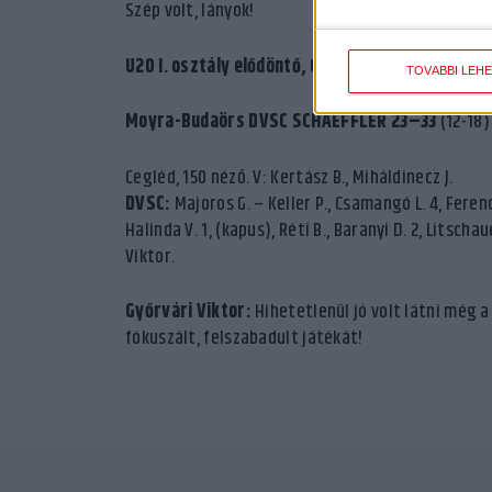
Szép volt, lányok!
U20 I.
osztály el
ődöntő, Cegléd
:
TOVÁBBI LEH
Moyra-Budaörs DVSC SCHAEFFLER 23–33
(12-18)
Cegléd, 150 néző. V: Kertász B., Miháldinecz J.
DVSC:
Majoros G. – Keller P., Csamangó L. 4, Ferenczi
Halinda V. 1, (kapus), Réti B., Baranyi D. 2, Litschaue
Viktor.
Győrvári Viktor:
Hihetetlenül jó volt látni még a
fókuszált, felszabadult játékát!