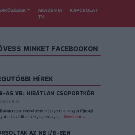
ÉRKŐZÉSEK
AKADÉMIA
KAPCSOLAT
TV
ÖVESS MINKET FACEBOOKON
EGUTÓBBI HÍREK
18-AS VB: HIBÁTLAN CSOPORTKÖR
.08.01. 16:08
dhárom csoportmérkőzését megnyerte a magyar ifjúsági
ogatott az U18-as vilégbajnokságon,...
Bővebben →
ORSOLTAK AZ NB I/B-BEN