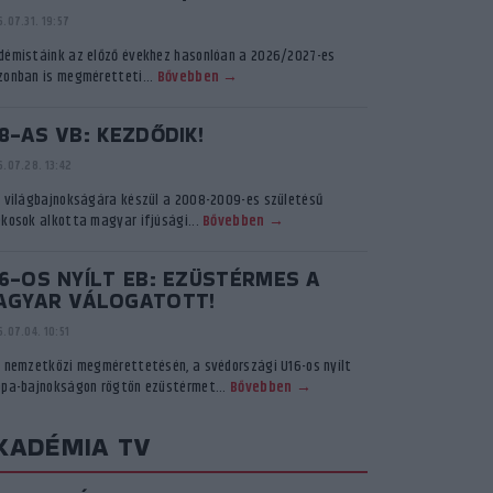
.07.31. 19:57
démistáink az előző évekhez hasonlóan a 2026/2027-es
zonban is megméretteti...
Bővebben →
8-AS VB: KEZDŐDIK!
.07.28. 13:42
ő világbajnokságára készül a 2008-2009-es születésű
ékosok alkotta magyar ifjúsági...
Bővebben →
6-OS NYÍLT EB: EZÜSTÉRMES A
AGYAR VÁLOGATOTT!
.07.04. 10:51
ő nemzetközi megmérettetésén, a svédországi U16-os nyílt
ópa-bajnokságon rögtön ezüstérmet...
Bővebben →
KADÉMIA TV