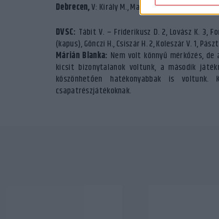
Debrecen,
V: Király M., Maródi Á.
DVSC:
Tábit V. – Friderikusz D. 2, Lovász K. 3, For
(kapus), Gönczi H., Csiszár H. 2, Koleszár V. 1, Pászt
Márián Blanka:
Nem volt könnyű mérkőzés, de a
kicsit bizonytalanok voltunk, a második játé
köszönhetően hatékonyabbak is voltunk. 
csapatrészjátékoknak.