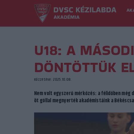
AK
U18: A MÁSOD
DÖNTÖTTÜK E
Közzétéve: 2025.10.08.
Nem volt egyszerű mérkőzés: a félidőben még d
öt góllal megnyerték akadémistáink a Békéscsa