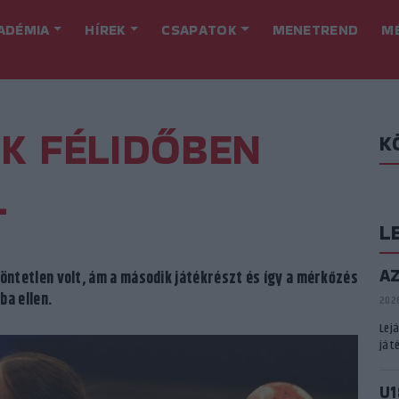
ADÉMIA
HÍREK
CSAPATOK
MENETREND
M
IK FÉLIDŐBEN
K
L
L
A
öntetlen volt, ám a második játékrészt és így a mérkőzés
ba ellen.
2026
Lej
játé
U