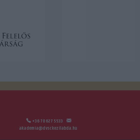
+36 70 627 5533
akademia@dvsckezilabda.hu