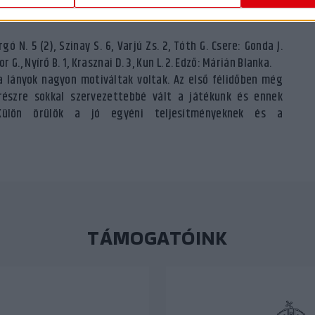
gó N. 5 (2), Szinay S. 6, Varjú Zs. 2, Tóth G. Csere: Gonda J.
or G., Nyírő B. 1, Krasznai D. 3, Kun L. 2. Edző: Márián Blanka.
 lányok nagyon motiváltak voltak. Az első félidőben még
krészre sokkal szervezettebbé vált a játékunk és ennek
Külön örülök a jó egyéni teljesítményeknek és a
TÁMOGATÓINK