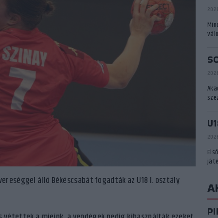
2026
Min
vál
S
2026
Aka
sze
U1
2026
Els
ját
ereséggel álló Békéscsabát fogadták az U18 I. osztály
A
P
s vétettek a mieink, a vendégek pedig kihasználták ezeket.