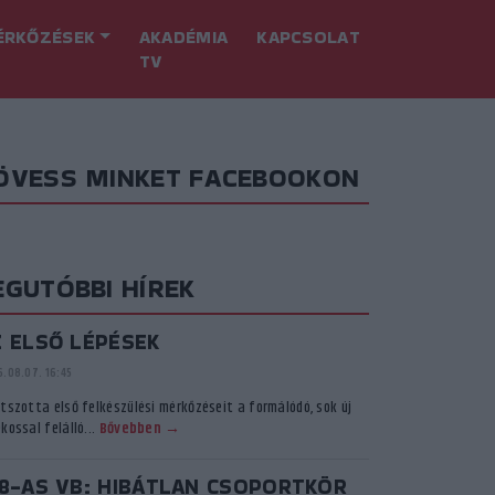
ÉRKŐZÉSEK
AKADÉMIA
KAPCSOLAT
TV
ÖVESS MINKET FACEBOOKON
EGUTÓBBI HÍREK
Z ELSŐ LÉPÉSEK
.08.07. 16:45
átszotta első felkészülési mérkőzéseit a formálódó, sok új
kossal felálló...
Bővebben →
18-AS VB: HIBÁTLAN CSOPORTKÖR