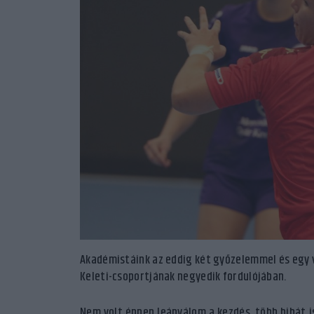
Akadémistáink az eddig két győzelemmel és egy v
Keleti-csoportjának negyedik fordulójában.
Nem volt éppen leányálom a kezdés, több hibát i