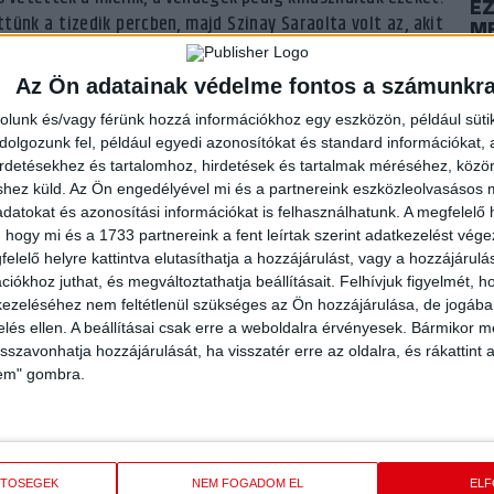
E
tünk a tizedik percben, majd Szinay Saraolta volt az, akit
ME
ló megjátszása továbbra is jól működött, Lovász Krisztát is
K
jú Zselyke zúdított be egy nagy bombát passzívnál, ezzel
2024
Az Ön adatainak védelme fontos a számunkr
 a harcosan és jól kézilabdázó vendégcsapat, az utolsó öt
rolunk és/vagy férünk hozzá információkhoz egy eszközön, például süti
az időszakban) pedig azt eredményezte, hogy 12-12-es
P
olgozunk fel, például egyedi azonosítókat és standard információkat,
képp kezdtük el a második játékrészt, Szinay Saci továbbra
AR
irdetésekhez és tartalomhoz, hirdetések és tartalmak méréséhez, kö
orgoskodtak, már ami a gólszerzést illeti. Tábit Vivien
A
shez küld.
Az Ön engedélyével mi és a partnereink eszközleolvasásos m
rka jó megoldásokkal járult hozzá ahhoz, hogy hatgólos
datokat és azonosítási információkat is felhasználhatunk. A megfelelő h
2024
t láthattunk a második félidőben a mieinktől, akik meg is
 hogy mi és a 1733 partnereink a fent leírtak szerint adatkezelést vég
elelő helyre kattintva elutasíthatja a hozzájárulást, vagy a hozzájárul
P
iókhoz juthat, és megváltoztathatja beállításait.
Felhívjuk figyelmét, 
VI
ezeléséhez nem feltétlenül szükséges az Ön hozzájárulása, de jogában 
 a másodikban már jobban érvényesült a mieink akarata, így
zelés ellen. A beállításai csak erre a weboldalra érvényesek. Bármikor m
2023
üttese harmadik győzelmét a bajnokságban.
isszavonhatja hozzájárulását, ha visszatér erre az oldalra, és rákattint a
lem" gombra.
PI
N
12–12)
2023
ETŐSÉGEK
NEM FOGADOM EL
EL