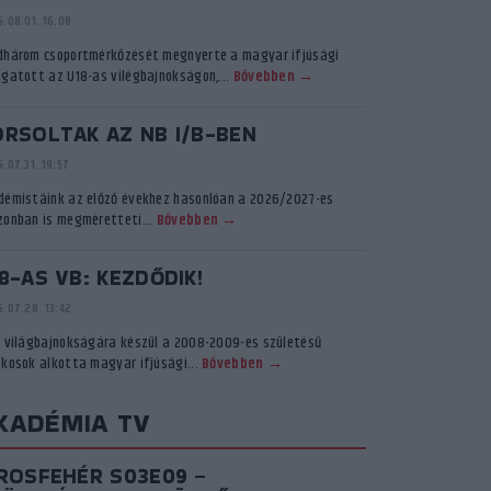
.08.01. 16:08
dhárom csoportmérkőzését megnyerte a magyar ifjúsági
ogatott az U18-as vilégbajnokságon,...
Bővebben →
ORSOLTAK AZ NB I/B-BEN
.07.31. 19:57
démistáink az előző évekhez hasonlóan a 2026/2027-es
zonban is megméretteti...
Bővebben →
8-AS VB: KEZDŐDIK!
.07.28. 13:42
ő világbajnokságára készül a 2008-2009-es születésű
ékosok alkotta magyar ifjúsági...
Bővebben →
KADÉMIA TV
IROSFEHÉR S03E09 –