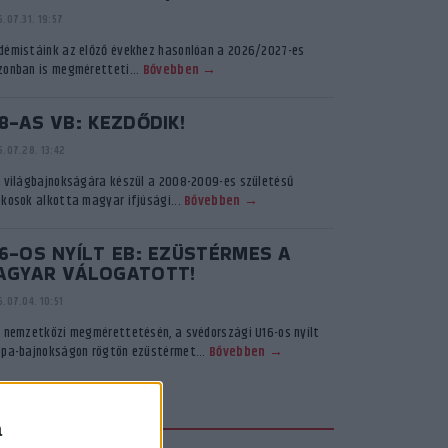
.07.31. 19:57
démistáink az előző évekhez hasonlóan a 2026/2027-es
zonban is megméretteti...
Bővebben →
8-AS VB: KEZDŐDIK!
.07.28. 13:42
ő világbajnokságára készül a 2008-2009-es születésű
ékosok alkotta magyar ifjúsági...
Bővebben →
6-OS NYÍLT EB: EZÜSTÉRMES A
AGYAR VÁLOGATOTT!
.07.04. 10:51
ő nemzetközi megmérettetésén, a svédországi U16-os nyílt
ópa-bajnokságon rögtön ezüstérmet...
Bővebben →
KADÉMIA TV
a