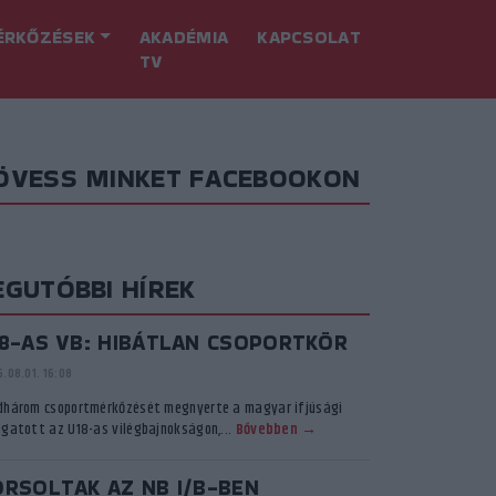
ÉRKŐZÉSEK
AKADÉMIA
KAPCSOLAT
TV
ÖVESS MINKET FACEBOOKON
EGUTÓBBI HÍREK
18-AS VB: HIBÁTLAN CSOPORTKÖR
.08.01. 16:08
dhárom csoportmérkőzését megnyerte a magyar ifjúsági
ogatott az U18-as vilégbajnokságon,...
Bővebben →
ORSOLTAK AZ NB I/B-BEN