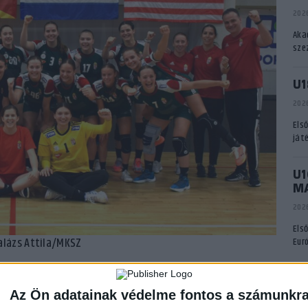
2026
Aka
sze
U1
2026
Els
ját
U1
M
2026
Els
Eur
alázs Attila/MKSZ
g szereplését a magyar junior válogatott a Négy Nemzet
A
ő találkozón könnyedén nyertek a mieink 44–18-ra, mind a
Az Ön adatainak védelme fontos a számunkr
i Liliána és Makó Zoé 4-4 gólt szerzett. Következett az