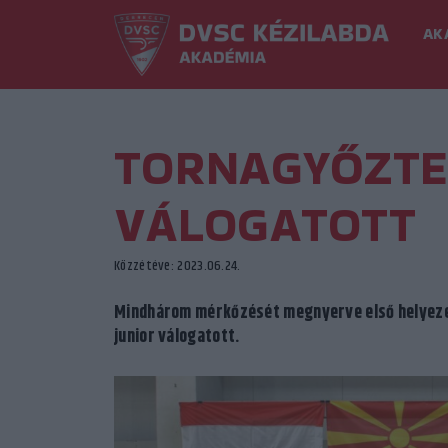
AK
TORNAGYŐZTE
VÁLOGATOTT
Közzétéve: 2023.06.24.
Mindhárom mérkőzését megnyerve első helyezet
junior válogatott.