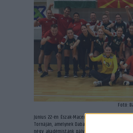
Fotó: B
Június 22-én Észak-Macedónia ellen kezdte me
Tornáján, amelynek Dabas adott otthont. Az els
négy akadémistánk pályára lépett, Csernyánszk