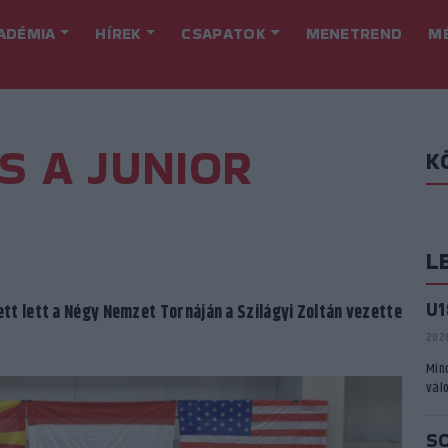
ADÉMIA
HÍREK
CSAPATOK
MENETREND
M
S A JUNIOR
K
L
U
t lett a Négy Nemzet Tornáján a Szilágyi Zoltán vezette
2026
Min
vál
S