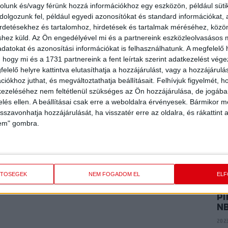
P
rolunk és/vagy férünk hozzá információkhoz egy eszközön, például süti
dzője Szabó Edina) elleni találkozó, ezúttal Cseri nélkül,
E
olgozunk fel, például egyedi azonosítókat és standard információkat,
anni egyszer volt eredményes, 35–13 a végeredmény. A
ME
irdetésekhez és tartalomhoz, hirdetések és tartalmak méréséhez, kö
K
b, ám ezt is megnyerte a magyar válogatott 30–26-ra, így
shez küld.
Az Ön engedélyével mi és a partnereink eszközleolvasásos m
Panyi Anna kettő, Makó Zoé egy találatot jegyzett, Kostyó
2024
datokat és azonosítási információkat is felhasználhatunk. A megfelelő h
 hogy mi és a 1731 partnereink a fent leírtak szerint adatkezelést vég
elelő helyre kattintva elutasíthatja a hozzájárulást, vagy a hozzájárul
P
iókhoz juthat, és megváltoztathatja beállításait.
Felhívjuk figyelmét, 
a romániai, július 6-16 között megrendezendő U19-es Európa-
AR
ezeléséhez nem feltétlenül szükséges az Ön hozzájárulása, de jogában 
A
zelés ellen. A beállításai csak erre a weboldalra érvényesek. Bármikor m
2024
isszavonhatja hozzájárulását, ha visszatér erre az oldalra, és rákattint a
lem" gombra.
P
VI
2023
ETŐSÉGEK
NEM FOGADOM EL
EL
PI
N
2023