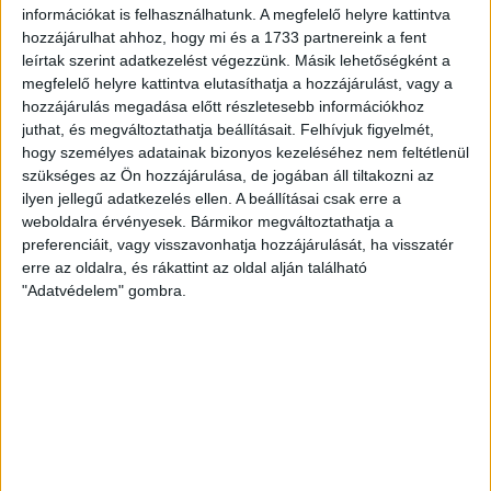
információkat is felhasználhatunk. A megfelelő helyre kattintva
hozzájárulhat ahhoz, hogy mi és a 1733 partnereink a fent
leírtak szerint adatkezelést végezzünk. Másik lehetőségként a
megfelelő helyre kattintva elutasíthatja a hozzájárulást, vagy a
hozzájárulás megadása előtt részletesebb információkhoz
juthat, és megváltoztathatja beállításait.
Felhívjuk figyelmét,
hogy személyes adatainak bizonyos kezeléséhez nem feltétlenül
szükséges az Ön hozzájárulása, de jogában áll tiltakozni az
ilyen jellegű adatkezelés ellen. A beállításai csak erre a
weboldalra érvényesek. Bármikor megváltoztathatja a
preferenciáit, vagy visszavonhatja hozzájárulását, ha visszatér
erre az oldalra, és rákattint az oldal alján található
"Adatvédelem" gombra.
U16-osaink elindultak egy hosszú úton, amelyet remélhetőleg
sok siker övez majd!
Szép volt, lányok!
Várda Kupa U18: