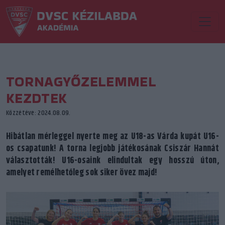
TORNAGYŐZELEMMEL
KEZDTEK
Közzétéve: 2024.08.09.
Hibátlan mérleggel nyerte meg az U18-as Várda kupát U16-
os csapatunk! A torna legjobb játékosának Csiszár Hannát
választották! U16-osaink elindultak egy hosszú úton,
amelyet remélhetőleg sok siker övez majd!