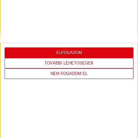
U18-as vilégbajnokságon,...
Bővebben →
SORSOLTAK AZ NB I/B-BEN
2026.07.31. 19:57
Akadémistáink az előző évekhez hasonlóan a 2026/2027-es szezonban is
megméretteti...
Bővebben →
ELFOGADOM
U18-AS VB: KEZDŐDIK!
TOVÁBBI LEHETŐSÉGEK
2026.07.28. 13:42
NEM FOGADOM EL
Első világbajnokságára készül a 2008-2009-es születésű játékosok alkotta
magyar ifjúsági...
Bővebben →
AKADÉMIA TV
PIROSFEHÉR S03E09 – EZÜSTLÁNYOK: A
DÖNTŐIG MENETELT AZ U17-ES AKADÉMIAI
KOROSZTÁLY
2024.06.28. 15:02