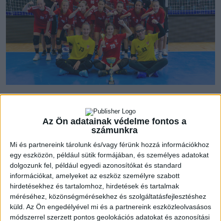
Csütörtökön délelőtt kezdődött meg a kétnapos az U18-as
Várda kupa, amelyben a korosztálynál fiatalabb csapatunk, az
Az Ön adatainak védelme fontos a
U16-osok vettek részt. Ez volt az első megmérettetése
számunkra
akadémistáinknak, akik közül sokan először viseltek DVSC
mezt mérkőzésen.
Mi és partnereink tárolunk és/vagy férünk hozzá információkhoz
egy eszközön, például sütik formájában, és személyes adatokat
dolgozunk fel, például egyedi azonosítókat és standard
Mindhárom mérkőzést megnyerték a mieink, akik az első
információkat, amelyeket az eszköz személyre szabott
napon Köstner Vilmos, a másodikon Márián Blanka vezetésével
hirdetésekhez és tartalomhoz, hirdetések és tartalmak
sem találtak legyőzőre. A hibátlan mérleg pedig
méréséhez, közönségmérésekhez és szolgáltatásfejlesztéshez
tornagyőzelmet ért, a torna legjobb játékosának Csiszár
küld.
Az Ön engedélyével mi és a partnereink eszközleolvasásos
Hannát választották!
módszerrel szerzett pontos geolokációs adatokat és azonosítási