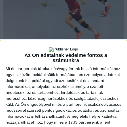
Villámrajtot vettek serdülőink a fővárosi kék-fehérek ellen,
Az Ön adatainak védelme fontos a
Fodor Vera góljával már 4-0 volt ide, hat perc után. Időt kért
számunkra
az ellenfél, és 180 fokot fordult a találkozó, kilenc perc után
Mi és partnereink tárolunk és/vagy férünk hozzá információkhoz
már 4-4 állt az eredményjelzőn. Sok kihagyott helyzet
egy eszközön, például sütik formájában, és személyes adatokat
jellemezt játékunkat, és még húsz perc játék után is csupán
dolgozunk fel, például egyedi azonosítókat és standard
információkat, amelyeket az eszköz személyre szabott
két gól volt az előnyünk. Ferenczi Lili rázta meg magát, rajta
hirdetésekhez és tartalomhoz, hirdetések és tartalmak
kívül Fele Patrícia is szép átlövésekkel jelentkezett, így
méréséhez, közönségmérésekhez és szolgáltatásfejlesztéshez
sikerült legalább négy-öt gólos előnyt kialakítani, ám egy
küld.
Az Ön engedélyével mi és a partnereink eszközleolvasásos
időn túli hetessel – amelyet közel húsz másodperccel a vége
módszerrel szerzett pontos geolokációs adatokat és azonosítási
előtt fújtak be a játékvezetők, majd hagyták lepörögni ezt az
információkat is felhasználhatunk. A megfelelő helyre kattintva
időszakot – a vendégek állították be a 17-13-as félidei
hozzájárulhat ahhoz, hogy mi és a 1733 partnereink a fent