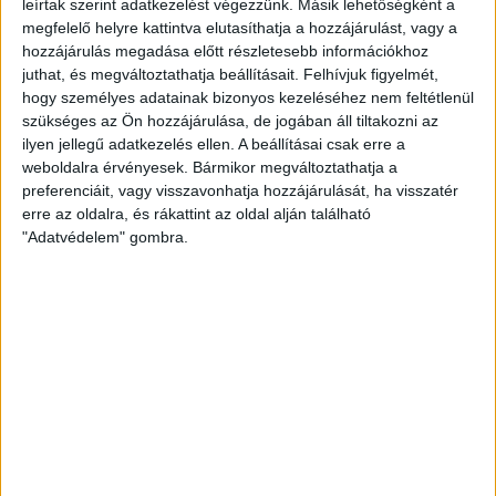
eredményt. Forgatta csapatát Győrvári Viktor, ám ezen a
leírtak szerint adatkezelést végezzünk. Másik lehetőségként a
megfelelő helyre kattintva elutasíthatja a hozzájárulást, vagy a
napon nem sikerült azt a minőséget hozni a lányoknak, amit
hozzájárulás megadása előtt részletesebb információkhoz
valójában tudnak. A második játékrész elején sem sikerült
juthat, és megváltoztathatja beállításait.
Felhívjuk figyelmét,
leszakítani a lelkesen küzdő vendégeket, igaz ehhez kellett a
hogy személyes adatainak bizonyos kezeléséhez nem feltétlenül
mieink kissé dekoncentrált játéka. Néhány szép
szükséges az Ön hozzájárulása, de jogában áll tiltakozni az
megmozdulást azért láthattunk a mieink részéről, Fodor Vera
ilyen jellegű adatkezelés ellen. A beállításai csak erre a
például labdát egy elvégzett szabaddobás után, Ferenczi Lili
weboldalra érvényesek. Bármikor megváltoztathatja a
pörgetett lövése sem volt csúnya jelenet, ez volt a mieink 32.
preferenciáit, vagy visszavonhatja hozzájárulását, ha visszatér
erre az oldalra, és rákattint az oldal alján található
találata. A végére azért elfáradt a fővárosi együttes Szabó
"Adatvédelem" gombra.
Dóra pedig összességében majdnem hatvan százalékkal
védett, tudtuk tovább növelni a különbséget, végül 35-20-ra
nyertünk.
Serdül
ő I
. osztály bajnoki mérk
ő
zés, 9. forduló:
DVSC SCHAEFFLER–MTK Budapest 35–20
(17–13)
DVSC:
Kovács N. – Ináncsi F. 3, Tóth R. 5 (2), Fodor V. 5, Ferenczi
L. 7 (1), Solymosi Zs., Bristyán D. 3. Csere: Szabó D. (kapus), Fele
P. 5, Ratalics L., File Cs. 1, Gáspár A. 2, Nánási L. 1, Hermann Z. 2,