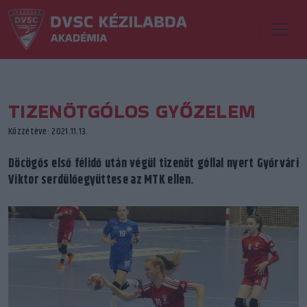
TIZENÖTGÓLOS GYŐZELEM
Közzétéve: 2021.11.13.
Döcögős első félidő után végül tizenöt góllal nyert Győrvári
Viktor serdülőegyüttese az MTK ellen.