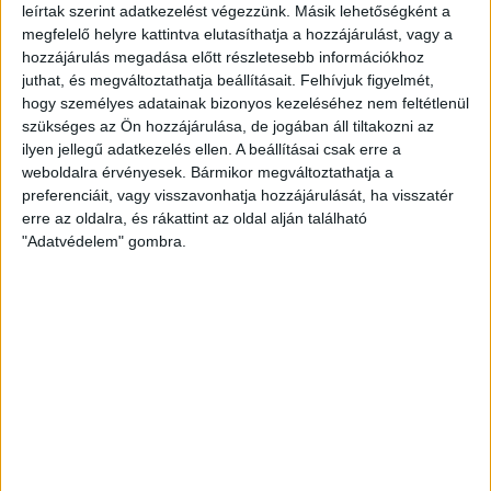
leírtak szerint adatkezelést végezzünk. Másik lehetőségként a
hatósági igazolvány bemutatásával léphetnek be! Ugyancsak
megfelelő helyre kattintva elutasíthatja a hozzájárulást, vagy a
beléphetnek a védettségi igazolvánnyal rendelkező nézők
hozzájárulás megadása előtt részletesebb információkhoz
felügyelete alatt álló kiskorúak. A nézők a Hódos cssrnok,
juthat, és megváltoztathatja beállításait.
Felhívjuk figyelmét,
Főnix felőli, oldalsó, félemeleti bejáratán juthatnak be a
hogy személyes adatainak bizonyos kezeléséhez nem feltétlenül
csarnokba. A mérkőzés megtekintése ingyenes, kapunyitás 17
szükséges az Ön hozzájárulása, de jogában áll tiltakozni az
órakor.
ilyen jellegű adatkezelés ellen. A beállításai csak erre a
weboldalra érvényesek. Bármikor megváltoztathatja a
preferenciáit, vagy visszavonhatja hozzájárulását, ha visszatér
Rangos tornán vesz részt a DVSC Kézilabda Akadémia ifjúsági
erre az oldalra, és rákattint az oldal alján található
együttese, amely Balatonboglárra utazik és vesz részt a VII.
"Adatvédelem" gombra.
NEKA Kupa – Nádorfi Kézilabda Emléktornán, amelyen a mieink
két „hazai” csapattal és a Győri ETO együttesével küzdenek
meg. A torna összecsapásait a Nemzeti Kézilabda Akadémia
YouTube csatornáján élőben lehet követni, a mieink
mérkőzései előtt megosztjuk a linket.
VII. NEKA KUPA – NÁDORFI KÉZILABDA EMLÉKTORNA
programja: