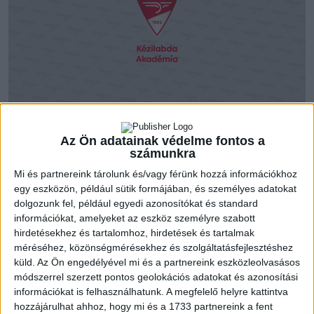
Hat hónap után újra tétmérkőzést rendeznek az
utánpótlásban, az akadémiai együttesek közül az ifjúsági
Az Ön adatainak védelme fontos a
számunkra
másodosztályban szereplő serdülőegyüttes kezdi meg a
szereplést. A Győrvári Viktor vezette hölgykoszorú
Mi és partnereink tárolunk és/vagy férünk hozzá információkhoz
szeptember 3-án, pénteken 17:30-kor kezdi meg bajnoki
egy eszközön, például sütik formájában, és személyes adatokat
dolgozunk fel, például egyedi azonosítókat és standard
szereplését, az ellenfél a Debreceni Sportcentrum-
információkat, amelyeket az eszköz személyre szabott
Sportiskola ifjúsági csapata lesz. A találkozónak a Hódos Imre
hirdetésekhez és tartalomhoz, hirdetések és tartalmak
Rendezvénycsarnok ad otthont.A mérkőzésre a 194/2021 (IV.
méréséhez, közönségmérésekhez és szolgáltatásfejlesztéshez
26.) kormányrendelet alapján a 18 éven felüliek csak
küld.
Az Ön engedélyével mi és a partnereink eszközleolvasásos
védettségi igazolvánnyal, vagy a védőoltást igazoló EESZT
módszerrel szerzett pontos geolokációs adatokat és azonosítási
mobilapplikáció segítségével, illetve igazolványon
információkat is felhasználhatunk. A megfelelő helyre kattintva
feltüntetett személyazonosság igazolására alkalmas
hozzájárulhat ahhoz, hogy mi és a 1733 partnereink a fent