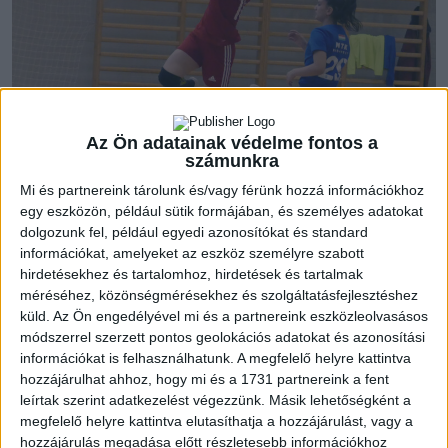
Az Ön adatainak védelme fontos a
számunkra
Az előző, Vasas elleni mérkőzés tétje az volt, hogy sikerül-e
Mi és partnereink tárolunk és/vagy férünk hozzá információkhoz
bebiztosítania helyüket a négyes döntőben
egy eszközön, például sütik formájában, és személyes adatokat
akadémistáinknak. A papírforma a mieink győzelme mellett
dolgozunk fel, például egyedi azonosítókat és standard
szólt, ehhez képest szoros mérkőzésen, kissé nehezen sikerült
információkat, amelyeket az eszköz személyre szabott
megnyerni a találkozót.
hirdetésekhez és tartalomhoz, hirdetések és tartalmak
méréséhez, közönségmérésekhez és szolgáltatásfejlesztéshez
küld.
Az Ön engedélyével mi és a partnereink eszközleolvasásos
„Nagyon fontos két pontot szereztünk a Vasas ellen –
módszerrel szerzett pontos geolokációs adatokat és azonosítási
hangsúlyozta ki Silye Nanda. – Eléggé megnehezítettünk a
információkat is felhasználhatunk. A megfelelő helyre kattintva
dolgunkat a mérkőzésen, védekezésben és támadásban is
hozzájárulhat ahhoz, hogy mi és a 1731 partnereink a fent
sokat hibáztunk. A végére sikerült ezeket nagyjából kijavítani,
leírtak szerint adatkezelést végezzünk. Másik lehetőségként a
így tudtuk hozni a találkozót!”
megfelelő helyre kattintva elutasíthatja a hozzájárulást, vagy a
hozzájárulás megadása előtt részletesebb információkhoz