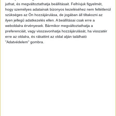
juthat, és megváltoztathatja beállításait.
Felhívjuk figyelmét,
A május végi négyed döntőben immáron biztos a helye a
hogy személyes adatainak bizonyos kezeléséhez nem feltétlenül
csapatnak, akik így gyakorolni is tudnak a Final Fourra a
szükséges az Ön hozzájárulása, de jogában áll tiltakozni az
Kecskemét elleni találkozón.
ilyen jellegű adatkezelés ellen. A beállításai csak erre a
weboldalra érvényesek. Bármikor megváltoztathatja a
„Reméljük, tudjuk gyakorolni azokat az elemeket, amelyeket a
preferenciáit, vagy visszavonhatja hozzájárulását, ha visszatér
négyes döntőn tudunk hasznosítani – mondta el Nanda. –
erre az oldalra, és rákattint az oldal alján található
"Adatvédelem" gombra.
Szeretnénk győzelemmel zárni az alapszakaszt!”
A DVSC SCHAEFFLER–Kecskeméti ENKSE ifjúsági első osztályú
bajnoki mérkőzést május 18-án rendezik meg a Hódos Imre
Rendezvénycsarnokban, 16 órai kezdettel.
KÖVESS MINKET FACEBOOKON
LEGUTÓBBI HÍREK
U18-AS VB: HIBÁTLAN CSOPORTKÖR