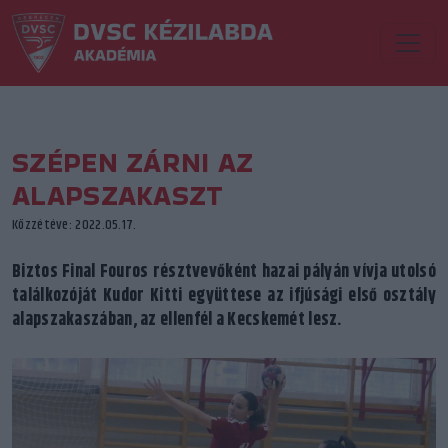
SZÉPEN ZÁRNI AZ
ALAPSZAKASZT
Közzétéve: 2022.05.17.
Biztos Final Fouros résztvevőként hazai pályán vívja utolsó
találkozóját Kudor Kitti együttese az ifjúsági első osztály
alapszakaszában, az ellenfél a Kecskemét lesz.