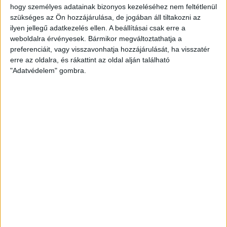
az úti célpontok között lesz. Csütörtökön és pénteken a helyi
hogy személyes adatainak bizonyos kezeléséhez nem feltétlenül
utánpótlás együttessel vívnak felkészülési mérkőzést
szükséges az Ön hozzájárulása, de jogában áll tiltakozni az
akadémistáink, majd szombaton indul haza a csapat
ilyen jellegű adatkezelés ellen. A beállításai csak erre a
weboldalra érvényesek. Bármikor megváltoztathatja a
Debrecenbe.
preferenciáit, vagy visszavonhatja hozzájárulását, ha visszatér
erre az oldalra, és rákattint az oldal alján található
Köszönjük az Iskolás Sportklub Székelyudvarhely meghívását!
"Adatvédelem" gombra.
KÖVESS MINKET FACEBOOKON
LEGUTÓBBI HÍREK
AZ ELSŐ LÉPÉSEK
2026.08.07. 16:45
Lejátszotta első felkészülési mérkőzéseit a formálódó, sok új játékossal
felálló...
Bővebben →
U18-AS VB: HIBÁTLAN CSOPORTKÖR