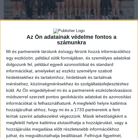
Az Iskolás Sportklub Székelyudvarhely hívta meg akadémiai
Az Ön adatainak védelme fontos a
számunkra
együttesünket edzőtáborozni. Augusztus 6-án indultak útnak
a lányok Székelyudvarhely mellé, Bögözre. A nagyjából
Mi és partnereink tárolunk és/vagy férünk hozzá információkhoz
egy eszközön, például sütik formájában, és személyes adatokat
nyolcórás út végén megérkezett küldöttségünk az Erdő
dolgozunk fel, például egyedi azonosítókat és standard
Panzióba, ahol vendéglátóink, az Iskolás Sportklub
információkat, amelyeket az eszköz személyre szabott
Székelyudvarhely képviselői, edzői, Mester Zsolt és Sándor Alíz
hirdetésekhez és tartalomhoz, hirdetések és tartalmak
fogadták a csapatot. Jó körülmények várták a mieinket, a
méréséhez, közönségmérésekhez és szolgáltatásfejlesztéshez
labdás tréningek és az erőnléti edzéseket is
küld.
Az Ön engedélyével mi és a partnereink eszközleolvasásos
Székelyudvarhelyen tartják meg szakembereink, előbbi Márián
módszerrel szerzett pontos geolokációs adatokat és azonosítási
Blanka, utóbbit Somorjai Péter erőnléti edző.
információkat is felhasználhatunk. A megfelelő helyre kattintva
hozzájárulhat ahhoz, hogy mi és a 1733 partnereink a fent
leírtak szerint adatkezelést végezzünk. Másik lehetőségként a
Összesen tizenkilenc játékos utazott Székelyudvarhelyre,
megfelelő helyre kattintva elutasíthatja a hozzájárulást, vagy a
ahol hétfőtől péntekig legalább napi két edzést vezényel a
hozzájárulás megadása előtt részletesebb információkhoz
stáb. Szerdán kirándulnak a lányok, Parajd és Korond biztosan
juthat, és megváltoztathatja beállításait.
Felhívjuk figyelmét,