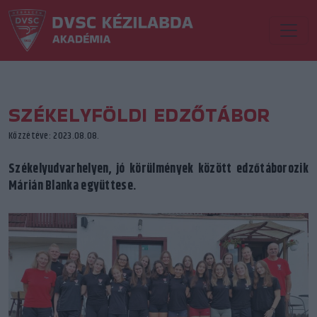
SZÉKELYFÖLDI EDZŐTÁBOR
Közzétéve: 2023.08.08.
Székelyudvarhelyen, jó körülmények között edzőtáborozik
Márián Blanka együttese.