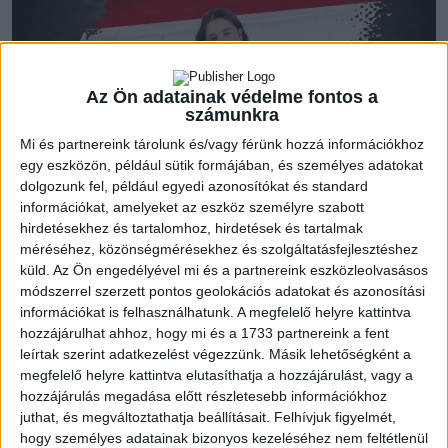
Az Ön adatainak védelme fontos a
számunkra
Mi és partnereink tárolunk és/vagy férünk hozzá információkhoz
egy eszközön, például sütik formájában, és személyes adatokat
dolgozunk fel, például egyedi azonosítókat és standard
Jűnius 15-én, vasárnap találkoztak a junior válogatott
információkat, amelyeket az eszköz személyre szabott
hirdetésekhez és tartalomhoz, hirdetések és tartalmak
játékosai és a stáb Balatonbogláron. Bohus Beáta együttese
méréséhez, közönségmérésekhez és szolgáltatásfejlesztéshez
július 9-20. között Montenegroban szerepel U19-es Európa-
küld.
Az Ön engedélyével mi és a partnereink eszközleolvasásos
bajnokságon, ahol Csehország, Észak-Macedónia és
módszerrel szerzett pontos geolokációs adatokat és azonosítási
Lengyelország lesznek a csoportellenfelei. Az Eb-re készülő
információkat is felhasználhatunk. A megfelelő helyre kattintva
bővebb keret tagja jobbszélsőnk, Ratalics Luca.
hozzájárulhat ahhoz, hogy mi és a 1733 partnereink a fent
leírtak szerint adatkezelést végezzünk. Másik lehetőségként a
megfelelő helyre kattintva elutasíthatja a hozzájárulást, vagy a
Az első hét után Gyálon folytatják a felkészülést a juniorok,
hozzájárulás megadása előtt részletesebb információkhoz
majd Norvégiában és Svájcban vesznek részt egy-egy
juthat, és megváltoztathatja beállításait.
Felhívjuk figyelmét,
felkészülési tornán, majd július 7-én indulnak Podgoricába.
hogy személyes adatainak bizonyos kezeléséhez nem feltétlenül