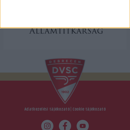
Adatkezelési tájékozató
|
Cookie tájékozató