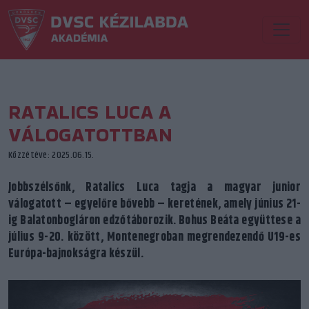
RATALICS LUCA A
VÁLOGATOTTBAN
Közzétéve: 2025.06.15.
Jobbszélsőnk, Ratalics Luca tagja a magyar junior
válogatott – egyelőre bővebb – keretének, amely június 21-
ig Balatonbogláron edzőtáborozik. Bohus Beáta együttese a
július 9-20. között, Montenegroban megrendezendő U19-es
Európa-bajnokságra készül.