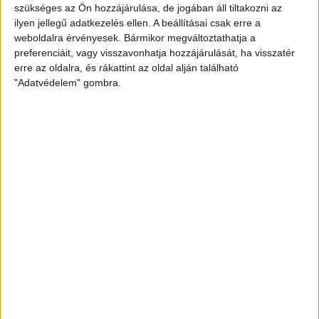
KÖVESS MINKET FACEBOOKON
szükséges az Ön hozzájárulása, de jogában áll tiltakozni az
ilyen jellegű adatkezelés ellen. A beállításai csak erre a
weboldalra érvényesek. Bármikor megváltoztathatja a
preferenciáit, vagy visszavonhatja hozzájárulását, ha visszatér
erre az oldalra, és rákattint az oldal alján található
LEGUTÓBBI HÍREK
"Adatvédelem" gombra.
AZ ELSŐ LÉPÉSEK
2026.08.07. 16:45
Lejátszotta első felkészülési mérkőzéseit a formálódó, sok új játékossal
felálló...
Bővebben →
U18-AS VB: HIBÁTLAN CSOPORTKÖR
2026.08.01. 16:08
Mindhárom csoportmérkőzését megnyerte a magyar ifjúsági válogatott az
U18-as vilégbajnokságon,...
Bővebben →
SORSOLTAK AZ NB I/B-BEN
2026.07.31. 19:57