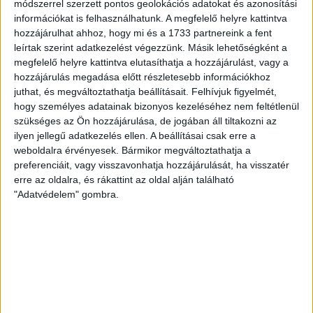
módszerrel szerzett pontos geolokációs adatokat és azonosítási
Solymosi Zsófi Pazar betörésével már négy volt közte, a
információkat is felhasználhatunk. A megfelelő helyre kattintva
beállóinkat pedig képtelen voltak megtartani a vendégvédők,
hozzájárulhat ahhoz, hogy mi és a 1733 partnereink a fent
mind Varga Katalin, mind Tóth Norina gólerősen
leírtak szerint adatkezelést végezzünk. Másik lehetőségként a
kézilabdázott. Bengi Lili védései további önbizalmat adott a
megfelelő helyre kattintva elutasíthatja a hozzájárulást, vagy a
védőinknek, Ratalics Luca pedig továbbra is nagyszerűen
hozzájárulás megadása előtt részletesebb információkhoz
játszott! A félidő hajrája nem sikerült jól, három gólra
juthat, és megváltoztathatja beállításait.
Felhívjuk figyelmét,
zárkóztak a zöld-fehérek.
hogy személyes adatainak bizonyos kezeléséhez nem feltétlenül
szükséges az Ön hozzájárulása, de jogában áll tiltakozni az
ilyen jellegű adatkezelés ellen. A beállításai csak erre a
Solymosi Zsófi átlövésgóljával kezdődött a második játékrész,
weboldalra érvényesek. Bármikor megváltoztathatja a
előrevetítve a továbbiakat! Továbbra is kiválóan játszottuk
preferenciáit, vagy visszavonhatja hozzájárulását, ha visszatér
meg vonaljátékosainkat, és mindenki hozzátett a csapat
erre az oldalra, és rákattint az oldal alján található
teljesítményéhez. Amikor pedig megnyíltak a területek a
"Adatvédelem" gombra.
vendégek védekezésében, akkor Réti Bíborka és Tóth Rebeka
betörései lendítették tovább a mieinket. Varga Katalin
ügyesen szedte össze a labdákat, és vágta a hálóba azokat
kíméletlenül! Tízgólos különbség is kialakult, igaz ezt hamar
hatra csökkentették a budapestiek. Ratalics Luca fontos gólt
szerzett ekkor, majd ismét a beállóink következtek. Az utolsó
percekben Solymosi Zsófi kiváló átlövéseinek is örülhettünk,