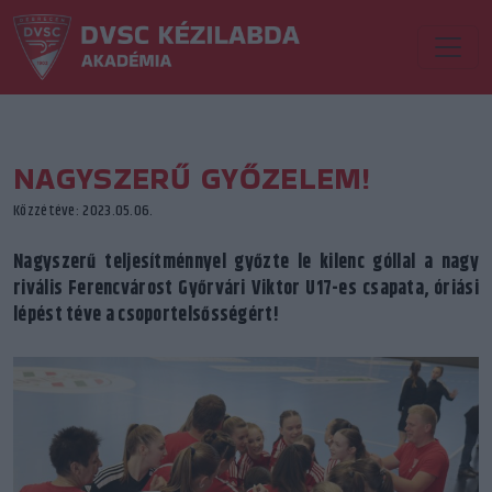
NAGYSZERŰ GYŐZELEM!
Közzétéve: 2023.05.06.
Nagyszerű teljesítménnyel győzte le kilenc góllal a nagy
rivális Ferencvárost Győrvári Viktor U17-es csapata, óriási
lépést téve a csoportelsősségért!