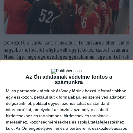
Elérkezett a várva várt rangadó a Ferencváros ellen. Ennél
nagyobb motivációt aligha kell egy játékos, csapat számára.
Pláne úgy, hogy egy esetleges győzelemmel egy pontot kell
begyűjteni az utolsó három találkozón a csoportelsőség
bebiztosításához!
Az Ön adatainak védelme fontos a
számunkra
Nem kezdődött jól a találkozó, sok esetben kapkodtak a
Mi és partnereink tárolunk és/vagy férünk hozzá információkhoz
mieink támadásban, a Ferencváros viszont jól kapta el a
egy eszközön, például sütik formájában, és személyes adatokat
rajtot. Ratalics Luca harcos góljával egy gólra zárkóztunk,
dolgozunk fel, például egyedi azonosítókat és standard
illetve ekkor lehetett először érezni, hogy ezen a napon
információkat, amelyeket az eszköz személyre szabott
szívvel-lélekkel küzdenek a lányok! Bristyán Dorina
hirdetésekhez és tartalomhoz, hirdetések és tartalmak
átlövésével vezettünk először 13 percnyi játék után,
méréséhez, közönségmérésekhez és szolgáltatásfejlesztéshez
támadásban kiváló megoldásokat választottak a mieink.
küld.
Az Ön engedélyével mi és a partnereink eszközleolvasásos