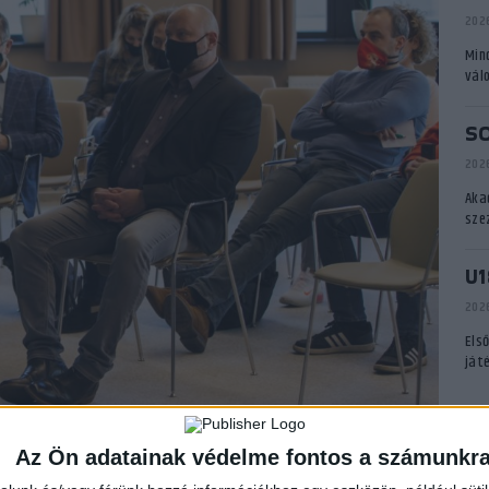
2026
Min
vál
S
2026
Aka
sze
U1
2026
Els
ját
A
Az Ön adatainak védelme fontos a számunkr
EKA/Tompos Gábor
P