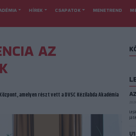
ADÉMIA
HÍREK
CSAPATOK
MENETREND
M
NCIA AZ
K
K
L
A
Központ, amelyen részt vett a DVSC Kézilabda Akadémia
2026
Lej
játé
U