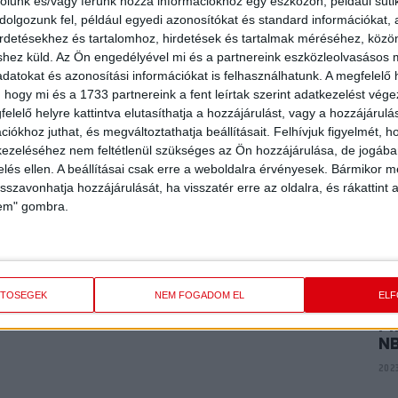
E
rolunk és/vagy férünk hozzá információkhoz egy eszközön, például süti
emzeti Kézilabda Akadémián alakították ki, amely február
ME
olgozunk fel, például egyedi azonosítókat és standard információkat,
K
irdetésekhez és tartalomhoz, hirdetések és tartalmak méréséhez, kö
lamilag kiemelt kézilabda-akadémiák szakemberei számára
shez küld.
Az Ön engedélyével mi és a partnereink eszközleolvasásos m
a NEKA mellett képviseltette magát a Győri ETO, az FTC, a
2024
datokat és azonosítási információkat is felhasználhatunk. A megfelelő h
 KSE kézilabda-akadémiája. Dr. Sáfár Sándor, az Emberi
 hogy mi és a 1733 partnereink a fent leírtak szerint adatkezelést vég
a nyitotta meg a konferenciát, majd Mocsai Tamás, a NEKA
elelő helyre kattintva elutasíthatja a hozzájárulást, vagy a hozzájárul
P
os, a NEKA sporttudományos és szakmai főigazgatója tartott
AR
iókhoz juthat, és megváltoztathatja beállításait.
Felhívjuk figyelmét, 
A
ezeléséhez nem feltétlenül szükséges az Ön hozzájárulása, de jogában 
zelés ellen. A beállításai csak erre a weboldalra érvényesek. Bármikor m
2024
isszavonhatja hozzájárulását, ha visszatér erre az oldalra, és rákattint a
ely-beszélgetések folytak, melyeket a NEKA szakemberei
lem" gombra.
 részvételével. Akadémiánkat az ügyvezető igazgató, Ábrók
P
irányító Márián Blanka és Győrvári Viktor, valamint Posta
VI
nk mellett partnerszervezetünk, a Sportdiagnosztikai,
2023
ántó Sándor is küldöttségünkkel tartott.
ETŐSÉGEK
NEM FOGADOM EL
EL
PI
N
2023