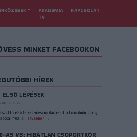
ÉRKŐZÉSEK
AKADÉMIA
KAPCSOLAT
TV
ÖVESS MINKET FACEBOOKON
EGUTÓBBI HÍREK
Z ELSŐ LÉPÉSEK
.08.07. 16:45
átszotta első felkészülési mérkőzéseit a formálódó, sok új
kossal felálló...
Bővebben →
18-AS VB: HIBÁTLAN CSOPORTKÖR