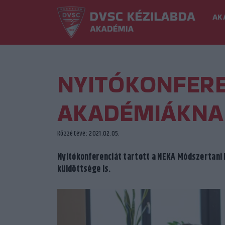
AK
NYITÓKONFERE
AKADÉMIÁKNA
Közzétéve: 2021.02.05.
Nyitókonferenciát tartott a NEKA Módszertani 
küldöttsége is.