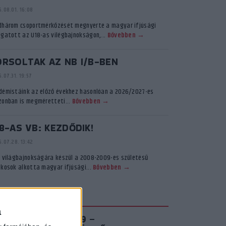
.08.01. 16:08
dhárom csoportmérkőzését megnyerte a magyar ifjúsági
ogatott az U18-as vilégbajnokságon,...
Bővebben →
ORSOLTAK AZ NB I/B-BEN
.07.31. 19:57
démistáink az előző évekhez hasonlóan a 2026/2027-es
zonban is megméretteti...
Bővebben →
8-AS VB: KEZDŐDIK!
.07.28. 13:42
ő világbajnokságára készül a 2008-2009-es születésű
ékosok alkotta magyar ifjúsági...
Bővebben →
KADÉMIA TV
a
IROSFEHÉR S03E09 –