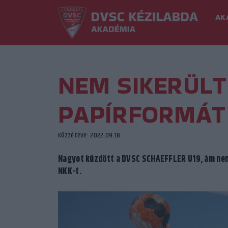
AK
NEM SIKERÜLT
PAPÍRFORMÁT
Közzétéve: 2022.09.18.
Nagyot küzdött a DVSC SCHAEFFLER U19, ám nem 
NKK-t.