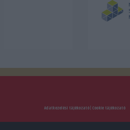
Adatkezelési tájékozató
|
Cookie tájékozató