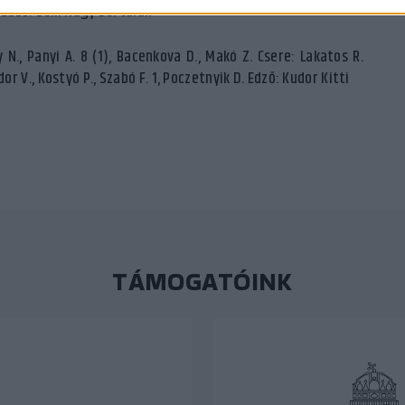
 2. Edző: Béki Nagy Bertalan
y N., Panyi A. 8 (1), Bacenkova D., Makó Z. Csere: Lakatos R.
odor V., Kostyó P., Szabó F. 1, Poczetnyik D. Edző: Kudor Kitti
TÁMOGATÓINK