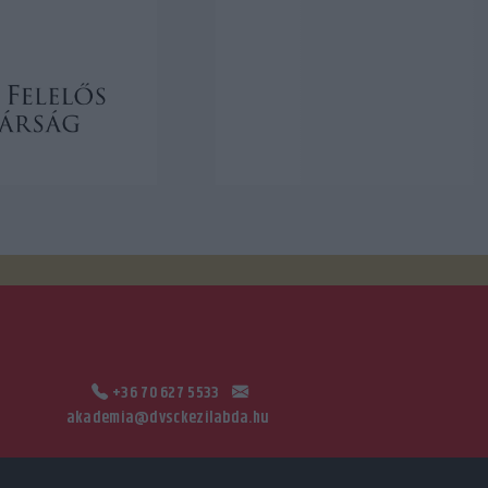
+36 70 627 5533
akademia@dvsckezilabda.hu