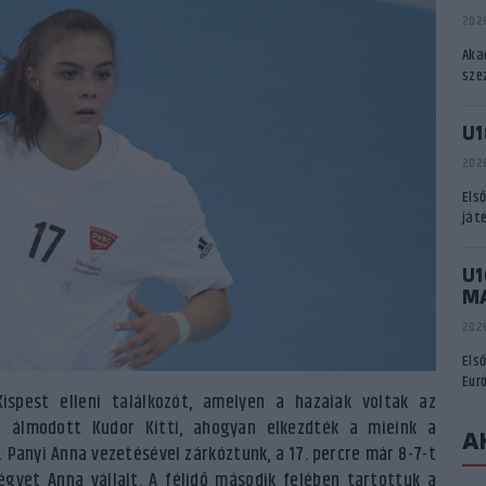
2026
Aka
sze
U1
2026
Els
ját
U1
M
2026
Els
Eur
spest elleni találkozót, amelyen a hazaiak voltak az
l álmodott Kudor Kitti, ahogyan elkezdték a mieink a
A
. Panyi Anna vezetésével zárkóztunk, a 17. percre már 8-7-t
gyet Anna vállalt. A félidő második felében tartottuk a