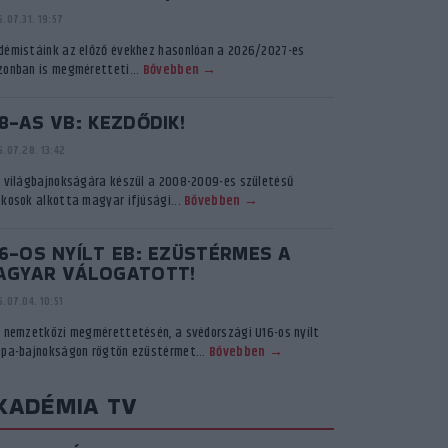
.07.31. 19:57
démistáink az előző évekhez hasonlóan a 2026/2027-es
zonban is megméretteti...
Bővebben →
8-AS VB: KEZDŐDIK!
.07.28. 13:42
ő világbajnokságára készül a 2008-2009-es születésű
ékosok alkotta magyar ifjúsági...
Bővebben →
6-OS NYÍLT EB: EZÜSTÉRMES A
AGYAR VÁLOGATOTT!
.07.04. 10:51
ő nemzetközi megmérettetésén, a svédországi U16-os nyílt
ópa-bajnokságon rögtön ezüstérmet...
Bővebben →
KADÉMIA TV