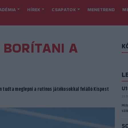
ADÉMIA
HÍREK
CSAPATOK
MENETREND
M
 BORÍTANI A
K
L
U
tudta meglepni a rutinos játékosokkal felálló Kispest
2026
Min
vál
S