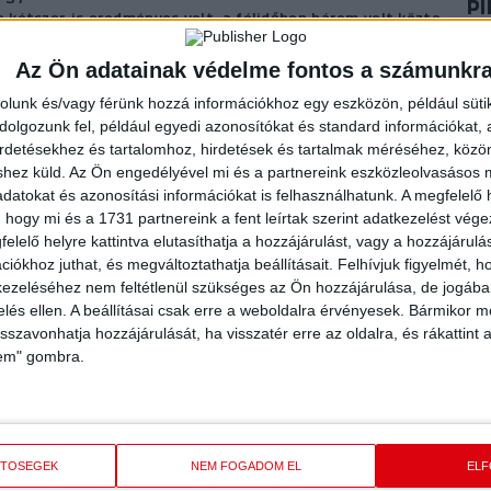
P
ra kétszer is eredményes volt, a félidőben három volt közte
E
ME
K
Az Ön adatainak védelme fontos a számunkr
ragtunk kettőt a hátrányunkból. Ekkor újfent bizonyította
2024
rolunk és/vagy férünk hozzá információkhoz egy eszközön, például süti
át vétettek ebben a szakaszban, nyolcra duzzadta kispesti
olgozunk fel, például egyedi azonosítókat és standard információkat,
irdetésekhez és tartalomhoz, hirdetések és tartalmak méréséhez, kö
, nyolc gólig jutott az átlövő. Több szép megmozdulást
P
shez küld.
Az Ön engedélyével mi és a partnereink eszközleolvasásos m
rtotta előnyét. A hajrában sikerült ismét közelebb kerülni
AR
datokat és azonosítási információkat is felhasználhatunk. A megfelelő h
őzést.
A
 hogy mi és a 1731 partnereink a fent leírtak szerint adatkezelést vég
2024
elelő helyre kattintva elutasíthatja a hozzájárulást, vagy a hozzájárul
ét egy nagyon tanulságos mérkőzésan van túl a csapat,
iókhoz juthat, és megváltoztathatja beállításait.
Felhívjuk figyelmét, 
lányok. Három mérkőzés után egy győzelemmel és két
ezeléséhez nem feltétlenül szükséges az Ön hozzájárulása, de jogában 
P
tályban.
zelés ellen. A beállításai csak erre a weboldalra érvényesek. Bármikor m
VI
isszavonhatja hozzájárulását, ha visszatér erre az oldalra, és rákattint a
lem" gombra.
2023
2)
PI
N
ETŐSÉGEK
NEM FOGADOM EL
EL
bert H., Gazsovics V. 5, Kiss K. 5, Szabó E. 8 (1). Csere: Bínó B.
2023