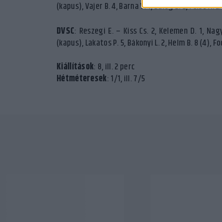
(kapus), Vajer B. 4, Barna V. 1, Balog B. 2, Felső A.
DVSC
: Reszegi E. – Kiss Cs. 2, Kelemen D. 1, Nag
(kapus), Lakatos P. 5, Bákonyi L. 2, Helm B. 8 (4), F
Kiállítások
: 8, ill. 2 perc
Hétméteresek
: 1/1, ill. 7/5