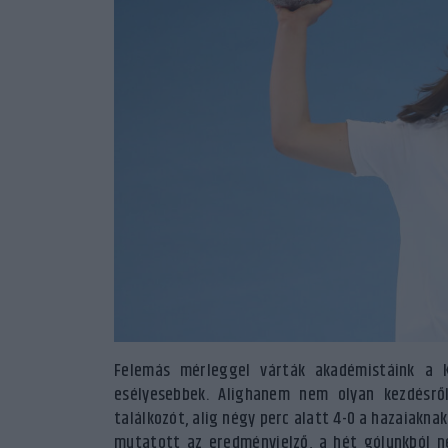
Felemás mérleggel várták akadémistáink a Ki
esélyesebbek. Alighanem nem olyan kezdésrő
találkozót, alig négy perc alatt 4-0 a hazaiaknak
mutatott az eredményjelző, a hét gólunkból né