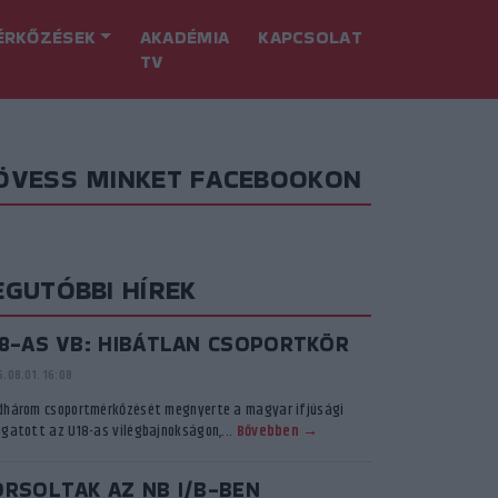
ÉRKŐZÉSEK
AKADÉMIA
KAPCSOLAT
TV
ÖVESS MINKET FACEBOOKON
EGUTÓBBI HÍREK
18-AS VB: HIBÁTLAN CSOPORTKÖR
.08.01. 16:08
dhárom csoportmérkőzését megnyerte a magyar ifjúsági
ogatott az U18-as vilégbajnokságon,...
Bővebben →
ORSOLTAK AZ NB I/B-BEN