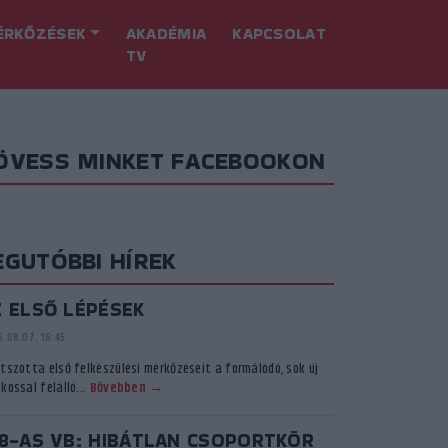
ÉRKŐZÉSEK
AKADÉMIA
KAPCSOLAT
TV
ÖVESS MINKET FACEBOOKON
EGUTÓBBI HÍREK
Z ELSŐ LÉPÉSEK
.08.07. 16:45
átszotta első felkészülési mérkőzéseit a formálódó, sok új
kossal felálló...
Bővebben →
18-AS VB: HIBÁTLAN CSOPORTKÖR