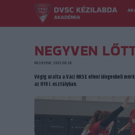
AK
NEGYVEN LŐT
Közzétéve: 2023.09.24.
Végig uralta a Váci NKSE elleni idegenbeli mé
az U19 I. osztályban.