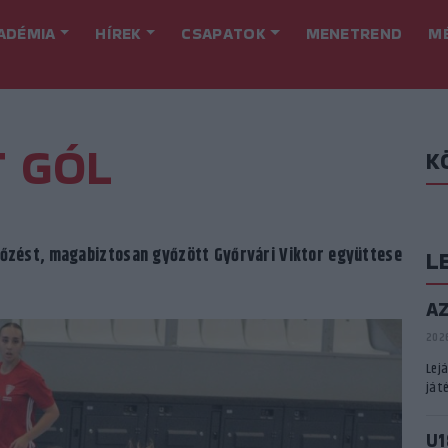
ADÉMIA
HÍREK
CSAPATOK
MENETREND
M
T GÓL
K
rkőzést, magabiztosan győzött Győrvári Viktor együttese
L
A
2026
Lej
játé
U