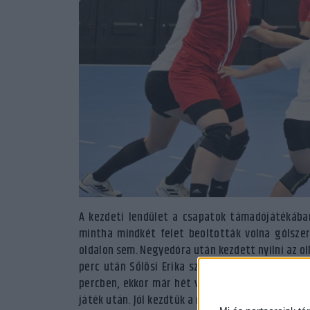
A kezdeti lendület a csapatok támadójátékában 
mintha mindkét felet beoltották volna gólszerz
oldalon sem. Negyedóra után kezdett nyílni az ol
perc után Sőlösi Erika szerezte a mieink tizedi
percben, ekkor már hét volt a különbség. Szalai 
játék után. Jól kezdtük a második játékrészt, a k