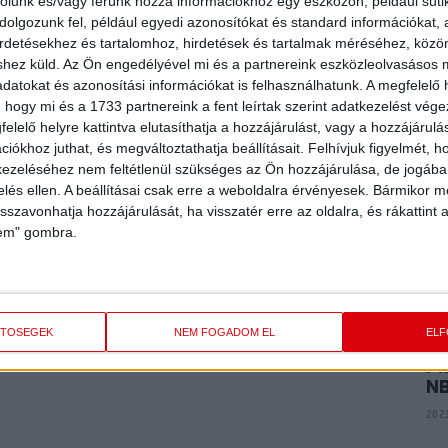
E
rolunk és/vagy férünk hozzá információkhoz egy eszközön, például süti
tőséget, sőt minden mezőnyjátékos (és az egyik kapus) is
ME
olgozunk fel, például egyedi azonosítókat és standard információkat,
dójátékot produkáltak akadémistáink, ennek meg is lett az
K
irdetésekhez és tartalomhoz, hirdetések és tartalmak méréséhez, kö
shez küld.
Az Ön engedélyével mi és a partnereink eszközleolvasásos m
2024
datokat és azonosítási információkat is felhasználhatunk. A megfelelő h
t hatékony támadójátékkal. Ez már a negyedik sikere volt
 hogy mi és a 1733 partnereink a fent leírtak szerint adatkezelést vég
elelő helyre kattintva elutasíthatja a hozzájárulást, vagy a hozzájárul
P
AR
iókhoz juthat, és megváltoztathatja beállításait.
Felhívjuk figyelmét, 
A
ezeléséhez nem feltétlenül szükséges az Ön hozzájárulása, de jogában 
zelés ellen. A beállításai csak erre a weboldalra érvényesek. Bármikor m
2024
isszavonhatja hozzájárulását, ha visszatér erre az oldalra, és rákattint a
lem" gombra.
P
VI
rmann Z. 1, Bristyán D. 1, Solymosi Zs. 2 (1), Tóth F. 1. Csere:
ai P. 5, Fodor V. 2, Csamangó L. 3, Kiss Cs. 3, Nagy N. 1 (1).
2023
ETŐSÉGEK
NEM FOGADOM EL
EL
PI
N
2023