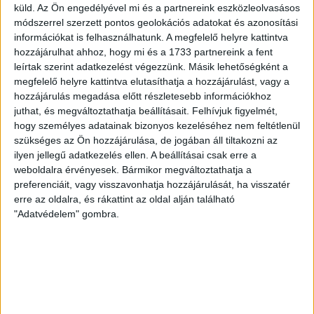
hiányérzet volt az emberben, az a támadójáték kapcsán
küld.
Az Ön engedélyével mi és a partnereink eszközleolvasásos
lépett fel, pedig kétbeállóra álltunk át a mieink, legfőképp
módszerrel szerzett pontos geolokációs adatokat és azonosítási
Koczka Lili találta meg az egyikőjükét. Nem akartak potyogni
információkat is felhasználhatunk. A megfelelő helyre kattintva
hozzájárulhat ahhoz, hogy mi és a 1733 partnereink a fent
a gólok, a hazaiak rutinosan ölték az időt, míg a mieink
leírtak szerint adatkezelést végezzünk. Másik lehetőségként a
támadásai nem nagyon akartak működni. A játékrész végén
megfelelő helyre kattintva elutasíthatja a hozzájárulást, vagy a
Silye Nanda rázta meg magát és bátor átlövésekkel növelte
hozzájárulás megadása előtt részletesebb információkhoz
az előnyt, míg Torda Vanessza továbbra is kiválóan védett, így
juthat, és megváltoztathatja beállításait.
Felhívjuk figyelmét,
10-6-os vezetéssel vonulhattak az öltözőbe a mieink.
hogy személyes adatainak bizonyos kezeléséhez nem feltétlenül
szükséges az Ön hozzájárulása, de jogában áll tiltakozni az
ilyen jellegű adatkezelés ellen. A beállításai csak erre a
A második félidőt sokkal jobban kezdték a csapatok, ami a
weboldalra érvényesek. Bármikor megváltoztathatja a
támadójátékot illeti. A mieinknek nem ízlett a rutinos
preferenciáit, vagy visszavonhatja hozzájárulását, ha visszatér
játékosok alkotta borsodiak játékstílusa, a gól/perc mutató
erre az oldalra, és rákattint az oldal alján található
egyre emelkedett. A csereként beálló Poczetnyik Dóra két
"Adatvédelem" gombra.
hétméterest értékesített, Kelemen Dorina pedig két
alkalommal is gyorsindulásból volt eredményes. Ekkor még
négy góllal vezettek a mieink, úgy tűnt, kézben a mérkőzés.
Fellelkesült a hazai együttes, egyre többször tudták mattolni
a védekezésünket, vészjóslóan közeledve együttesünkhöz.
Sajnos teljesen megállt a támadójáték, nem nagyon tudtuk az