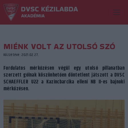
MIÉNK VOLT AZ UTOLSÓ SZÓ
Közzétéve: 2021.02.27.
Fordulatos mérkőzésen végül egy utolsó pillanatban
szerzett gólnak köszönhetően döntetlent játszott a DVSC
SCHAEFFLER U22 a Kazincbarcika elleni NB II-es bajnoki
mérkőzésen.