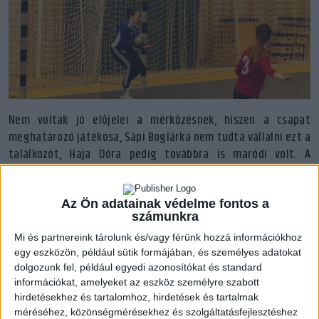
Nem voltak jó előjelei a mérkőzésnek, hiszen a csapat
meghatározó játékosa, Sápi Boglárka nem tudta vállalni ezt a
találkozót, Haja Dóra pedig továbbra is maródi volt. A
mérkőzés elején mintha góltalansági fogalmat tettek volna a
felek, amelyet szerencsére a mieink szegtek meg először, a
hetedik percben még 0-1 (!) állt az eredményjelzőn…
Az Ön adatainak védelme fontos a
számunkra
Pontatlanságok, kapufák és persze Torda Vanessa, aki
ihletett formában kezdett, ziccereket, átlövések is fogott. Az
Mi és partnereink tárolunk és/vagy férünk hozzá információkhoz
egy eszközön, például sütik formájában, és személyes adatokat
első barcikai gól a kilencedik percben esett, erre Makó Zoé két
dolgozunk fel, például egyedi azonosítókat és standard
értékesített válaszolt gyorsan! Jól alakultak az események,
információkat, amelyeket az eszköz személyre szabott
hiszen nagyon jól lekövettük az ellenfél támadómozgását, ha
hirdetésekhez és tartalomhoz, hirdetések és tartalmak
mégis kapuralövésre került a sor, kapusunk védett. Ha valami
méréséhez, közönségmérésekhez és szolgáltatásfejlesztéshez