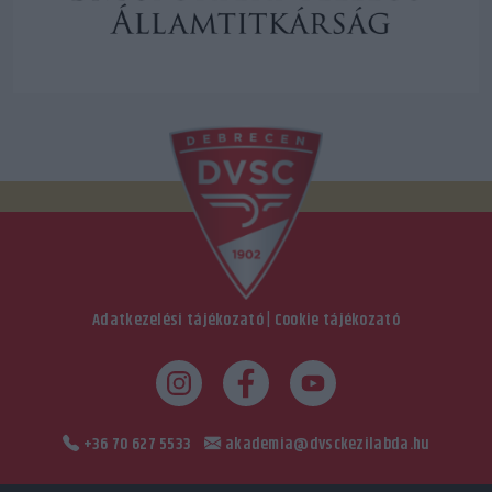
Adatkezelési tájékozató
|
Cookie tájékozató
+36 70 627 5533
akademia@dvsckezilabda.hu