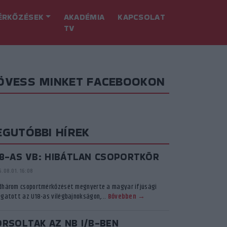
ÉRKŐZÉSEK
AKADÉMIA
KAPCSOLAT
TV
ÖVESS MINKET FACEBOOKON
EGUTÓBBI HÍREK
18-AS VB: HIBÁTLAN CSOPORTKÖR
.08.01. 16:08
dhárom csoportmérkőzését megnyerte a magyar ifjúsági
ogatott az U18-as vilégbajnokságon,...
Bővebben →
ORSOLTAK AZ NB I/B-BEN