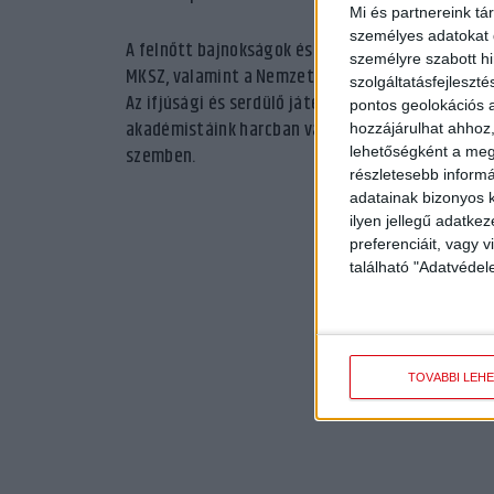
Mi és partnereink tá
személyes adatokat d
A felnőtt bajnokságok és kupasorozatok mérkőzése
személyre szabott h
MKSZ, valamint a Nemzetközi- és Európai Kézilab
szolgáltatásfejleszté
Az ifjúsági és serdülő játékosok alkotta DVSC SCH
pontos geolokációs a
akadémistáink harcban vannak a bajnoki címért, 
hozzájárulhat ahhoz,
szemben.
lehetőségként a megf
részletesebb informác
adatainak bizonyos k
ilyen jellegű adatke
preferenciáit, vagy v
található "Adatvéde
TOVÁBBI LEH