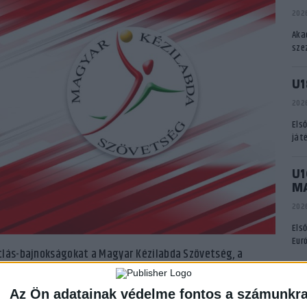
2026
Aka
sze
U1
2026
Els
ját
U1
M
2026
Els
Eur
tlás-bajnokságokat a Magyar Kézilabda Szövetség, a
m rendezhető mérkőzés az utánpótlás-bajnokságokban. A
A
ezen sorozatokban (serdülő és ifjúsági korosztályban), így
Az Ön adatainak védelme fontos a számunkr
m lépnek pályára.