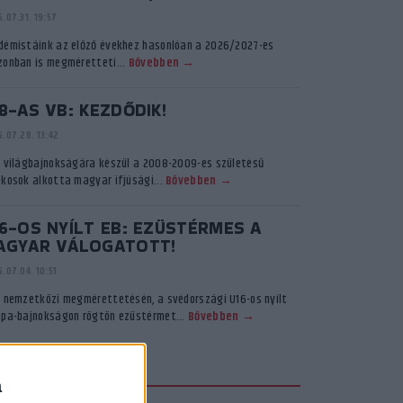
.07.31. 19:57
démistáink az előző évekhez hasonlóan a 2026/2027-es
zonban is megméretteti...
Bővebben →
8-AS VB: KEZDŐDIK!
.07.28. 13:42
ő világbajnokságára készül a 2008-2009-es születésű
ékosok alkotta magyar ifjúsági...
Bővebben →
6-OS NYÍLT EB: EZÜSTÉRMES A
AGYAR VÁLOGATOTT!
.07.04. 10:51
ő nemzetközi megmérettetésén, a svédországi U16-os nyílt
ópa-bajnokságon rögtön ezüstérmet...
Bővebben →
KADÉMIA TV
a