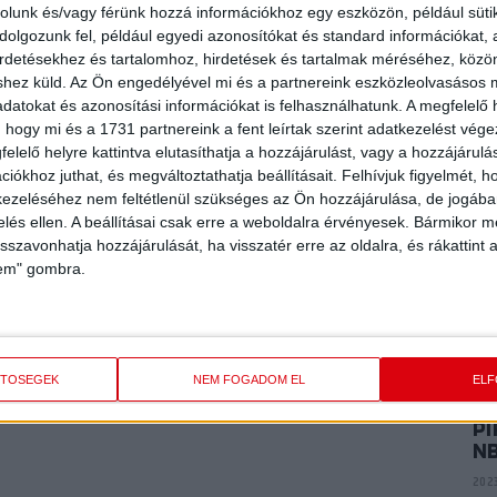
P
rolunk és/vagy férünk hozzá információkhoz egy eszközön, például süti
E
olgozunk fel, például egyedi azonosítókat és standard információkat,
i továbbra is sorra kerülhetnek a jogszabályok, illetve az
ME
irdetésekhez és tartalomhoz, hirdetések és tartalmak méréséhez, kö
K
da Szövetség COVID-protokolljainak szigorú betartásával.
shez küld.
Az Ön engedélyével mi és a partnereink eszközleolvasásos m
AEFFLER U22 pályára léphet az NB II. küzdelmeiben,
2024
datokat és azonosítási információkat is felhasználhatunk. A megfelelő h
hátrányuk csupán két pont a listavezető Füzesabonnyal
 hogy mi és a 1731 partnereink a fent leírtak szerint adatkezelést vég
elelő helyre kattintva elutasíthatja a hozzájárulást, vagy a hozzájárul
P
iókhoz juthat, és megváltoztathatja beállításait.
Felhívjuk figyelmét, 
AR
ezeléséhez nem feltétlenül szükséges az Ön hozzájárulása, de jogában 
A
zelés ellen. A beállításai csak erre a weboldalra érvényesek. Bármikor m
2024
isszavonhatja hozzájárulását, ha visszatér erre az oldalra, és rákattint a
lem" gombra.
P
VI
2023
ETŐSÉGEK
NEM FOGADOM EL
EL
PI
N
2023