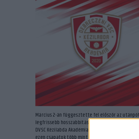
Március 2-án függesztette fel először az utánpó
legfrissebb hosszabbítás szerint május 9-ig ne
DVSC Kézilabda Akadémia hét együttese szerepel 
ezen csapatok több mint két hónapig biztosan ne