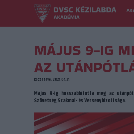
AK
MÁJUS 9-IG M
AZ UTÁNPÓTL
Közzétéve: 2021.04.21.
Május 9-ig hosszabbította meg az utánpót
Szövetség Szakmai- és Versenybizottsága.