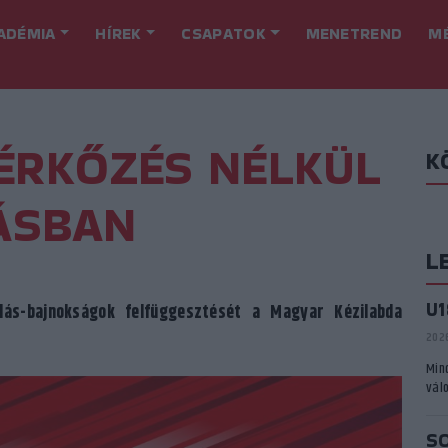
ADÉMIA
HÍREK
CSAPATOK
MENETREND
M
ÉRKŐZÉS NÉLKÜL
K
ÁSBAN
L
U
lás-bajnokságok felfüggesztését a Magyar Kézilabda
2026
Min
vál
S