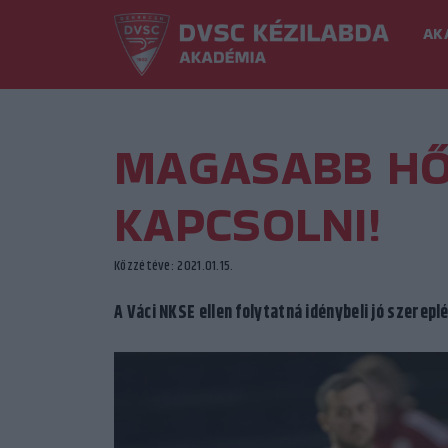
AK
MAGASABB HŐ
KAPCSOLNI!
Közzétéve: 2021.01.15.
A Váci NKSE ellen folytatná idénybeli jó szerep