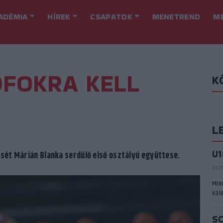
ADÉMIA
HÍREK
CSAPATOK
MENETREND
M
FOKRA KELL
K
L
U
lését Márián Blanka serdülő első osztályú együttese.
2026
Min
vál
S