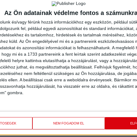
P
E
Az Ön adatainak védelme fontos a számunkr
ME
s a pontatlanság – kezdett bele a mérkőzés elemzésébe
K
ira felpörögve, mint szoktunk, így sok hibát vétettünk, de
rolunk és/vagy férünk hozzá információkhoz egy eszközön, például süti
kező mérkőzések mindig jobbak legyenek.”
olgozunk fel, például egyedi azonosítókat és standard információkat,
2024
irdetésekhez és tartalomhoz, hirdetések és tartalmak méréséhez, kö
shez küld.
Az Ön engedélyével mi és a partnereink eszközleolvasásos m
öt győzelemmel és négy vereséggel áll jelenleg, legutóbb a
P
datokat és azonosítási információkat is felhasználhatunk. A megfelelő h
zedelmeskedett. A tavalyi évben magabiztosan győztek a
AR
 hogy mi és a 1733 partnereink a fent leírtak szerint adatkezelést vég
A
zét Dorina. Remélhetőleg ezúttal is menni fog a mieinknek a
elelő helyre kattintva elutasíthatja a hozzájárulást, vagy a hozzájárul
iókhoz juthat, és megváltoztathatja beállításait.
Felhívjuk figyelmét, 
2024
ezeléséhez nem feltétlenül szükséges az Ön hozzájárulása, de jogában 
zelés ellen. A beállításai csak erre a weboldalra érvényesek. Bármikor m
nt az előző mérkőzésen, magasabb hőfokra kell kapcsolnunk
P
isszavonhatja hozzájárulását, ha visszatér erre az oldalra, és rákattint a
el a „receptet” az átlövő. – Az ellenfél védekezése és
VI
lem" gombra.
unkkal ezt valahogy meg kell bontani, védekezésben pedig
2023
el a kapusokat.”
PI
tódom rovatában is szerepelt, a felnőtt válogatott Kovács
N
ETŐSÉGEK
NEM FOGADOM EL
EL
nagyon élvezte a fiatal játékos, aki riporteri szerepben is
2023