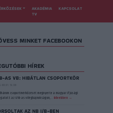
ÉRKŐZÉSEK
AKADÉMIA
KAPCSOLAT
TV
ÖVESS MINKET FACEBOOKON
EGUTÓBBI HÍREK
18-AS VB: HIBÁTLAN CSOPORTKÖR
.08.01. 16:08
dhárom csoportmérkőzését megnyerte a magyar ifjúsági
ogatott az U18-as vilégbajnokságon,...
Bővebben →
ORSOLTAK AZ NB I/B-BEN