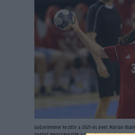
Győzelemmel kezdte a 2021-es évet Márián Blank
pontot megszerezték a lányok, a mutatott játék