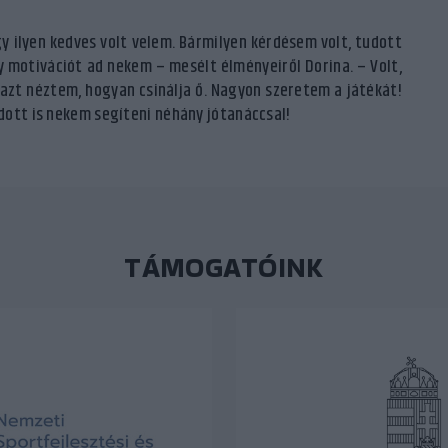
 ilyen kedves volt velem. Bármilyen kérdésem volt, tudott
y motivációt ad nekem – mesélt élményeiről Dorina. – Volt,
azt néztem, hogyan csinálja ő. Nagyon szeretem a játékát!
dott is nekem segíteni néhány jótanáccsal!
TÁMOGATÓINK