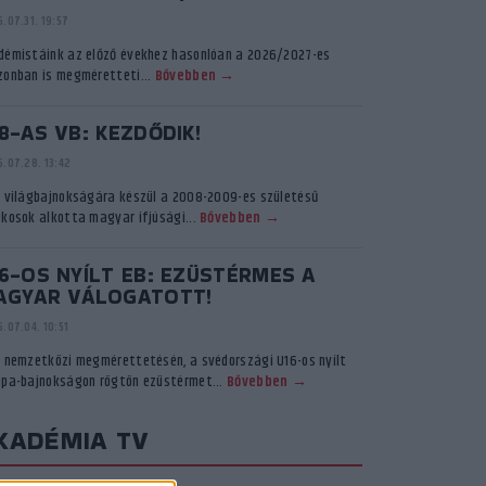
.07.31. 19:57
démistáink az előző évekhez hasonlóan a 2026/2027-es
zonban is megméretteti...
Bővebben →
8-AS VB: KEZDŐDIK!
.07.28. 13:42
ő világbajnokságára készül a 2008-2009-es születésű
ékosok alkotta magyar ifjúsági...
Bővebben →
6-OS NYÍLT EB: EZÜSTÉRMES A
AGYAR VÁLOGATOTT!
.07.04. 10:51
ő nemzetközi megmérettetésén, a svédországi U16-os nyílt
ópa-bajnokságon rögtön ezüstérmet...
Bővebben →
KADÉMIA TV