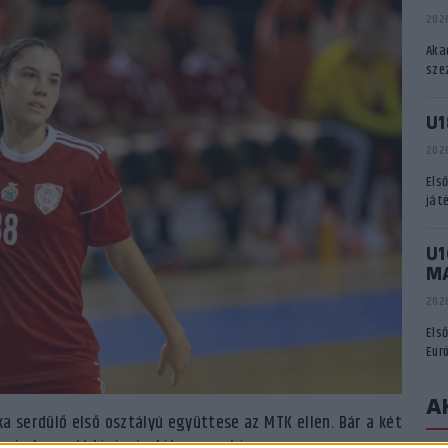
2026
Aka
sze
U1
2026
Els
ját
U1
M
2026
Els
Eur
A
a serdülő első osztályú együttese az MTK ellen. Bár a két
 még hagyott kívánnivalót maga után.