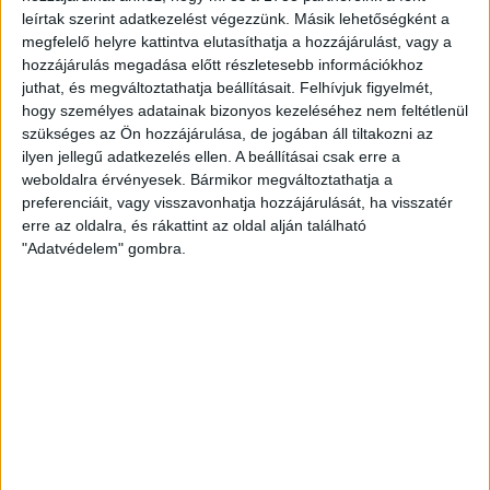
Borbála is góllal debütált, egyre nagyobb lett a két csapat
leírtak szerint adatkezelést végezzünk. Másik lehetőségként a
közti különbség. Tizenhat góllal vezettünk az első félidő után.
megfelelő helyre kattintva elutasíthatja a hozzájárulást, vagy a
hozzájárulás megadása előtt részletesebb információkhoz
A második játékrész is kissé zaklatottan indult, kimaradtak a
juthat, és megváltoztathatja beállításait.
Felhívjuk figyelmét,
hogy személyes adatainak bizonyos kezeléséhez nem feltétlenül
ziccerek, az első öt percben csupán Solymosi Zsófi talált be. A
szükséges az Ön hozzájárulása, de jogában áll tiltakozni az
kezdeti hibák után újfent sikerült tovább növelni a
ilyen jellegű adatkezelés ellen. A beállításai csak erre a
különbséget, a bátran játszó Litschauer Nikol átlövéseinek is
weboldalra érvényesek. Bármikor megváltoztathatja a
köszönhetően. A mai napon is nagyon aktív Varga Katalin
preferenciáit, vagy visszavonhatja hozzájárulását, ha visszatér
góljával vezettünk először hússzal, majd a jobbszélen
erre az oldalra, és rákattint az oldal alján található
szereplő Tóth Fruzsina vette át a befejező szerepét és végül
"Adatvédelem" gombra.
hét gólig jutott. A kapuban Halinda Viola is bemutatott szép
védéseket, az első játékrészben Demjén Laurának is voltak jó
megmozdulásai, a magas támadásmennyiség ellenére 21 gólt
kaptak akadémistáink. Akadtak még további szép megoldások,
közel jártunk ugyan az 50 lőtt gólhoz, ez végül nem jött össze,
ám így sincs okunk elégedetlenkedni!
Magabiztos győzelmet arattak akadémistáink a BVSC-Zugló
otthonában, külön öröm, hogy minden mezőnyjátékos betalált