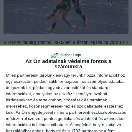
A kezdet mindig fontos: 2024-ben először léptek pályára U19-
eseink, akik a BVSC-Zugló otthonában kezdték meg idei
szereplésüket. A meccskezdetre azért igencsak hízelgő lenne,
Az Ön adatainak védelme fontos a
ha azt mondanánk, hogy jól sikerült. Habár Ratalics Luca
számunkra
hamar szerzett két gólt, nem sikerült meglépni a
Mi és partnereink tárolunk és/vagy férünk hozzá információkhoz
fővárosiaktól, akik a 9. percben csupán egygólos hátrányban
egy eszközön, például sütik formájában, és személyes adatokat
voltak. Ekkor ritmust váltottak a mieink, Sőlösi Erika beállóból
dolgozunk fel, például egyedi azonosítókat és standard
szerzett gólját újabb debreceni találatok követték, az ebben
információkat, amelyeket az eszköz személyre szabott
a korosztályban újoncnak számító Litschauer Nikol első
hirdetésekhez és tartalomhoz, hirdetések és tartalmak
találatával már 12-7-re vezettünk, majd Tóth Rebeka duplája
méréséhez, közönségmérésekhez és szolgáltatásfejlesztéshez
következett. Ebben a periódusban már sokkal jobban
küld.
Az Ön engedélyével mi és a partnereink eszközleolvasásos
módszerrel szerzett pontos geolokációs adatokat és azonosítási
játszottak akadémistáink, akik többször is labdát tudtak
információkat is felhasználhatunk. A megfelelő helyre kattintva
szerezni és ebből gyors gólokat lőni! Egy másik újonc, Nagy
hozzájárulhat ahhoz, hogy mi és a 1733 partnereink a fent