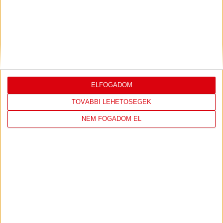
U18-as vilégbajnokságon,...
Bővebben →
SORSOLTAK AZ NB I/B-BEN
2026.07.31. 19:57
Akadémistáink az előző évekhez hasonlóan a 2026/2027-es szezonban is
megméretteti...
Bővebben →
ELFOGADOM
U18-AS VB: KEZDŐDIK!
TOVÁBBI LEHETŐSÉGEK
2026.07.28. 13:42
NEM FOGADOM EL
Első világbajnokságára készül a 2008-2009-es születésű játékosok alkotta
magyar ifjúsági...
Bővebben →
AKADÉMIA TV
PIROSFEHÉR S03E09 – EZÜSTLÁNYOK: A
DÖNTŐIG MENETELT AZ U17-ES AKADÉMIAI
KOROSZTÁLY
2024.06.28. 15:02