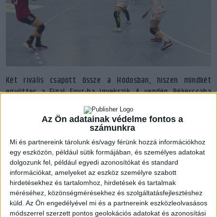
Két rivális csapott össze a Hódosban, hiszen mindkét
együttes a Final Four-ba igyekszik. A vendég Békéscsaba
együttesében többen hiányoztak, nem léptek pályára
Debrecenben, igaz Haja Dóra játékára pedig Győrvári Viktor
Az Ön adatainak védelme fontos a
nem számíthatott ezúttal. Gólzáporral indítottak a felek, két
számunkra
és fél perc alatt már 3-3 állt az eredményjelzőn. Az első nyolc-
Mi és partnereink tárolunk és/vagy férünk hozzá információkhoz
kilenc percben fej-fej mellett haladtak a csapatok, Panyi Anna
egy eszközön, például sütik formájában, és személyes adatokat
góljaival tudtunk először kisebb előnyt kiépíteni. A védekezés
dolgozunk fel, például egyedi azonosítókat és standard
hagyott kívánnivalót maga után, igaz a támadásokre sok
információkat, amelyeket az eszköz személyre szabott
hirdetésekhez és tartalomhoz, hirdetések és tartalmak
panasz nem lehetett, tizenegy perc után már kilencet lőttek
méréséhez, közönségmérésekhez és szolgáltatásfejlesztéshez
akadémistáink. Panyi Anna lendületes, jó játéka mellett a két
küld.
Az Ön engedélyével mi és a partnereink eszközleolvasásos
szélső Makó Zoé és Budai Fruzsi magabiztosan értékesítették
módszerrel szerzett pontos geolokációs adatokat és azonosítási