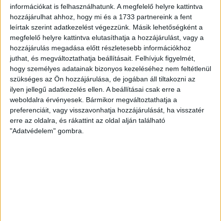
ziccereiket. Húsz perc után Győrvári Viktor időt is kért, ám a
információkat is felhasználhatunk. A megfelelő helyre kattintva
védekezés továbbra sem tudott összeállni. A félidő hajrájában
hozzájárulhat ahhoz, hogy mi és a 1733 partnereink a fent
Csernyánszki Lili tudott legfőképp eredményes lenni, ám a
leírtak szerint adatkezelést végezzünk. Másik lehetőségként a
mieink nem tudták leszakítani a főleg átlövésekből
megfelelő helyre kattintva elutasíthatja a hozzájárulást, vagy a
hozzájárulás megadása előtt részletesebb információkhoz
eredményes Békéscsabát.
juthat, és megváltoztathatja beállításait.
Felhívjuk figyelmét,
hogy személyes adatainak bizonyos kezeléséhez nem feltétlenül
Jól indult a második félidő, a csereként beálló Török Lillyt
szükséges az Ön hozzájárulása, de jogában áll tiltakozni az
könnyen meg tudták találni a társak, ő pedig vagy
ilyen jellegű adatkezelés ellen. A beállításai csak erre a
hétméterest harcolt ki, vagy értékesítette ziccerét. Kezdtek
weboldalra érvényesek. Bármikor megváltoztathatja a
meglépni akadémistáink, érezhetően kezdett fogyni a szufla
preferenciáit, vagy visszavonhatja hozzájárulását, ha visszatér
a talán megszokottnál foghíjasabb összeállításban szereplő
erre az oldalra, és rákattint az oldal alján található
"Adatvédelem" gombra.
csabaiaknál. Ebben a szakaszban lendületesen és
eredményesen kézilabdáztak a lányok, az egész mérkőzésen
jól játszó Panyi Anna vezetésével, aki védekezésben is jól
teljesített, négyszer sáncolta le az ellenfél lövőjét. A
mérkőzés hajrájában még láthattunk egy-két szép Sápi
koprodukciót, Bogi passzát Gréti váltotta gólra. Nem tudott
megújulni a Békéscsaba, így a tíz gólnál nagyobb előny
állandósulni látszott. Könnyed győzelemmel abszolválták