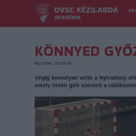
AK
KÖNNYED GYŐ
Közzétéve: 2021.02.07.
Végig komolyan vette a Nyíradony ell
amely ötven gólt szerzett a találkozón