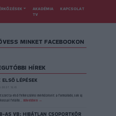
ÉRKŐZÉSEK
AKADÉMIA
KAPCSOLAT
TV
ÖVESS MINKET FACEBOOKON
EGUTÓBBI HÍREK
Z ELSŐ LÉPÉSEK
.08.07. 16:45
átszotta első felkészülési mérkőzéseit a formálódó, sok új
kossal felálló...
Bővebben →
18-AS VB: HIBÁTLAN CSOPORTKÖR