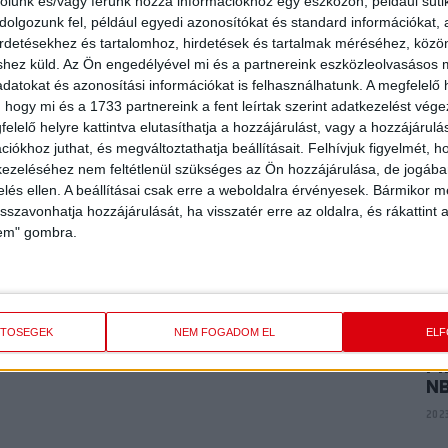
E
rolunk és/vagy férünk hozzá információkhoz egy eszközön, például süti
ME
olgozunk fel, például egyedi azonosítókat és standard információkat,
K
irdetésekhez és tartalomhoz, hirdetések és tartalmak méréséhez, kö
shez küld.
Az Ön engedélyével mi és a partnereink eszközleolvasásos m
2024
datokat és azonosítási információkat is felhasználhatunk. A megfelelő h
 hogy mi és a 1733 partnereink a fent leírtak szerint adatkezelést vég
ki P. 4 (1), Magyar B. 3, Bordás O. 7, Koncz K. 1. csere: Fekete
elelő helyre kattintva elutasíthatja a hozzájárulást, vagy a hozzájárul
P
i E. 3, Soós L. 2, Vida M. 7, Bordás B. 5, Fülöp M. 1.
AR
iókhoz juthat, és megváltoztathatja beállításait.
Felhívjuk figyelmét, 
A
ezeléséhez nem feltétlenül szükséges az Ön hozzájárulása, de jogában 
 komolyan vettük ezt a találkozót.
zelés ellen. A beállításai csak erre a weboldalra érvényesek. Bármikor m
2024
isszavonhatja hozzájárulását, ha visszatér erre az oldalra, és rákattint a
lem" gombra.
P
VI
2023
ETŐSÉGEK
NEM FOGADOM EL
EL
PI
N
2023