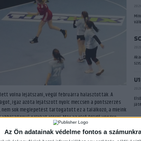
2026
Min
vál
S
2026
Aka
sze
U1
2026
ett volna lejátszani, végül februárra halasztották. A
Els
got, igaz azóta lejátszott nyolc meccsen a pontszerzés
ját
, nem sok meglepetést tartogatott ez a találkozó, a mieink
abból könnyű gólokat elérni. Már az első félidő végére
A
részben sem változott a játék képe. Örömteli, hogy végig
lve ezzel ellenfelüket és saját magukat is. Mindenki
Az Ön adatainak védelme fontos a számunkr
P
yarányú győzelemnek. Csapó Erika csapata nyolcból öt