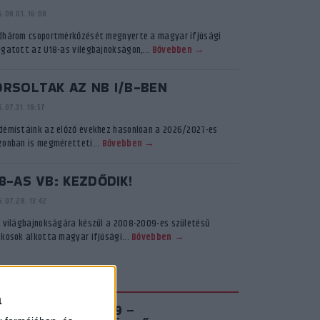
.08.01. 16:08
dhárom csoportmérkőzését megnyerte a magyar ifjúsági
ogatott az U18-as vilégbajnokságon,...
Bővebben →
ORSOLTAK AZ NB I/B-BEN
.07.31. 19:57
démistáink az előző évekhez hasonlóan a 2026/2027-es
zonban is megméretteti...
Bővebben →
8-AS VB: KEZDŐDIK!
.07.28. 13:42
ő világbajnokságára készül a 2008-2009-es születésű
ékosok alkotta magyar ifjúsági...
Bővebben →
KADÉMIA TV
a
IROSFEHÉR S03E09 –