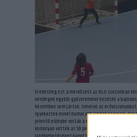
Eredetileg ezt a mérkőzést az őszi szezonban kell
vendégek egyből győzelemmel kezdték a bajnoksá
közelében sem jártak. Ismerve az erőviszonyokat
igyekeztek minél hamarabb labdát szerezni, majd 
jelentő előnybe voltak a mieink, a második játék
komolyan vették az 50 percet a lányok, megtiszte
játéklehetőséget kapott, részese lehetett a nag