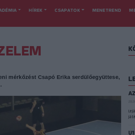
ADÉMIA
HÍREK
CSAPATOK
MENETREND
M
ZELEM
K
L
eni mérkőzést Csapó Erika serdülőegyüttese,
.
A
2026
Lej
játé
U