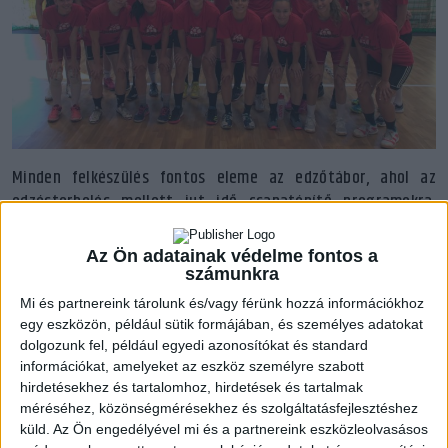
Minden felkészülés fontos eleme az edzőtábor, ahol az
edzésterhelés mellett jut idő csapatépítő programokra,
egymás megismerésére is.
Az Ön adatainak védelme fontos a
„Augusztus 10-14. között edzőtáboroztunk Hajdúnánáson, ahol
számunkra
kiválóak a körülmények – mondta el Kudor Kitti. – Napi két
Mi és partnereink tárolunk és/vagy férünk hozzá információkhoz
edzéssel készültünk, szerdán volt egy szabad délután, amikor
egy eszközön, például sütik formájában, és személyes adatokat
gyúrás és wellness is belefért a programba. Minden este
dolgozunk fel, például egyedi azonosítókat és standard
információkat, amelyeket az eszköz személyre szabott
igyekeztünk közös programot szervezni, activity-ztünk, de
hirdetésekhez és tartalomhoz, hirdetések és tartalmak
volt kvíz is, ahol a feladat az volt, hogy minél több információt
méréséhez, közönségmérésekhez és szolgáltatásfejlesztéshez
tudjanak meg a szobatársaikról. Nagyon komolyan vették ezt,
küld.
Az Ön engedélyével mi és a partnereink eszközleolvasásos
már egymás pontos címét is tudták. Jó közösséget alkotnak,