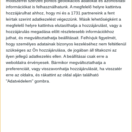
módszerrel szerzett pontos geolokációs adatokat és azonosítási
amelyet ezek a programok még tovább erősítenek.”
információkat is felhasználhatunk. A megfelelő helyre kattintva
hozzájárulhat ahhoz, hogy mi és a 1731 partnereink a fent
leírtak szerint adatkezelést végezzünk. Másik lehetőségként a
Az edzések mellett végre mérkőzést is játszhattak a lányok,
megfelelő helyre kattintva elutasíthatja a hozzájárulást, vagy a
még ha ez felkészülési találkozó volt, illetve kétszer 25 percig
hozzájárulás megadása előtt részletesebb információkhoz
tartott.
juthat, és megváltoztathatja beállításait.
Felhívjuk figyelmét,
hogy személyes adatainak bizonyos kezeléséhez nem feltétlenül
„Csapó Erika ifjúsági csapata ellen játszottunk felkészülési
szükséges az Ön hozzájárulása, de jogában áll tiltakozni az
találkozót. Hosszú idő kimaradt, látszódtak jelei annak, hogy
ilyen jellegű adatkezelés ellen. A beállításai csak erre a
weboldalra érvényesek. Bármikor megváltoztathatja a
régóta nem léptek pályára. Szükség van sok mérkőzésre,
preferenciáit, vagy visszavonhatja hozzájárulását, ha visszatér
egymás elleni játékokra, hogy a védekezésben és támadásban
erre az oldalra, és rákattint az oldal alján található
gyakorolt elemeket mérkőzésszituációban is jobban tudjuk
"Adatvédelem" gombra.
alkalmazni.”
A fiatal edző ifjúsági csapata az előző szezonban még a
harmadosztályban szerepelt, azonban a 2020/21-es idényben
már a másodosztályban küzdhet, erősebb ellenfelekkel
találkozva.