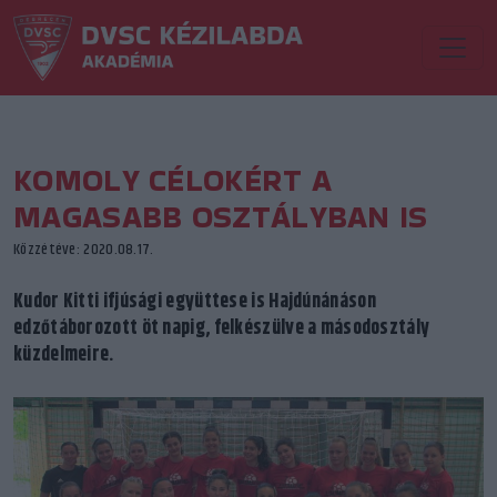
KOMOLY CÉLOKÉRT A
MAGASABB OSZTÁLYBAN IS
Közzétéve: 2020.08.17.
Kudor Kitti ifjúsági együttese is Hajdúnánáson
edzőtáborozott öt napig, felkészülve a másodosztály
küzdelmeire.