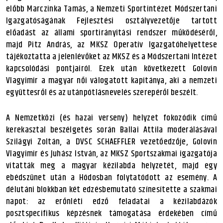
előbb Marczinka Tamás, a Nemzeti Sportintézet Módszertani
Igazgatóságának Fejlesztési osztályvezetője tartott
előadást az állami sportirányitási rendszer működéséről,
majd Pitz András, az MKSZ Operatív Igazgatóhelyettese
tájékoztatta a jelenlévőket az MKSZ és a Módszertani Intézet
kapcsolódási pontjairól. Ezek után következett Golovin
Vlagyimir a magyar női válogatott kapitánya, aki a nemzeti
együttesről és az utánpótlásnevelés szerepéről beszélt.
A Nemzetközi (és hazai verseny) helyzet fokozódik című
kerekasztal beszélgetés során Ballai Attila moderálásával
Szilágyi Zoltán, a DVSC SCHAEFFLER vezetőedzője, Golovin
Vlagyimir és Juhász István, az MKSZ Sportszakmai igazgatója
vitatták meg a magyar kézilabda helyzetét, majd egy
ebédszünet után a Hódosban folytatódott az esemény. A
délutáni blokkban két edzésbemutató színesítette a szakmai
napot: az erőnléti edző feladatai a kézilabdázók
posztspecifikus képzésnek támogatása érdekében című