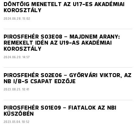
DÖNTŐIG MENETELT AZ U17-ES AKADÉMIAI
KOROSZTÁLY
2024.06.28. 15:02
PIROSFEHÉR S03E08 – MAJDNEM ARANY:
REMEKELT IDÉN AZ U19-AS AKADÉMIAI
KOROSZTÁLY
2024.06.20. 14:57
PIROSFEHÉR S02E06 – GYŐRVÁRI VIKTOR, AZ
NB I/B-S CSAPAT EDZŐJE
2023.08.25. 10:41
PIROSFEHÉR S01E09 – FIATALOK AZ NBI
KÜSZÖBÉN
2023.05.04. 10:52