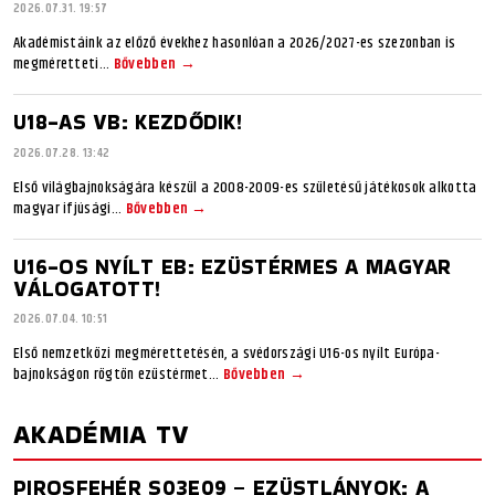
2026.07.31. 19:57
Akadémistáink az előző évekhez hasonlóan a 2026/2027-es szezonban is
megméretteti...
Bővebben →
U18-AS VB: KEZDŐDIK!
2026.07.28. 13:42
Első világbajnokságára készül a 2008-2009-es születésű játékosok alkotta
magyar ifjúsági...
Bővebben →
U16-OS NYÍLT EB: EZÜSTÉRMES A MAGYAR
VÁLOGATOTT!
2026.07.04. 10:51
Első nemzetközi megmérettetésén, a svédországi U16-os nyílt Európa-
bajnokságon rögtön ezüstérmet...
Bővebben →
AKADÉMIA TV
PIROSFEHÉR S03E09 – EZÜSTLÁNYOK: A