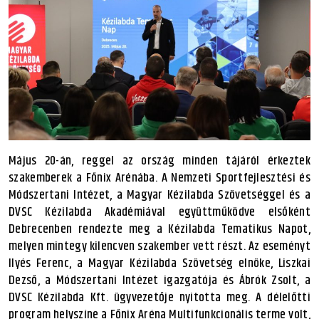
Május 20-án, reggel az ország minden tájáról érkeztek
szakemberek a Főnix Arénába. A Nemzeti Sportfejlesztési és
Módszertani Intézet, a Magyar Kézilabda Szövetséggel és a
DVSC Kézilabda Akadémiával együttműködve elsőként
Debrecenben rendezte meg a Kézilabda Tematikus Napot,
melyen mintegy kilencven szakember vett részt. Az eseményt
Ilyés Ferenc, a Magyar Kézilabda Szövetség elnöke, Liszkai
Dezső, a Módszertani Intézet igazgatója és Ábrók Zsolt, a
DVSC Kézilabda Kft. ügyvezetője nyitotta meg. A délelőtti
program helyszíne a Főnix Aréna Multifunkcionális terme volt,