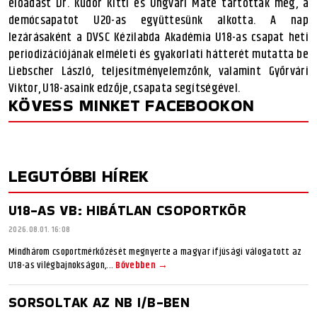
előadást Dr. Kudor Kitti és Ungvári Máté tartották meg, a
demócsapatot U20-as együttesünk alkotta. A nap
lezárásaként a DVSC Kézilabda Akadémia U18-as csapat heti
periodizációjának elméleti és gyakorlati hátterét mutatta be
Liebscher László, teljesítményelemzőnk, valamint Győrvári
Viktor, U18-asaink edzője, csapata segítségével.
KÖVESS MINKET FACEBOOKON
LEGUTÓBBI HÍREK
U18-AS VB: HIBÁTLAN CSOPORTKÖR
2026.08.01. 16:08
Mindhárom csoportmérkőzését megnyerte a magyar ifjúsági válogatott az
U18-as vilégbajnokságon,...
Bővebben →
SORSOLTAK AZ NB I/B-BEN