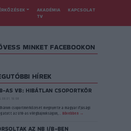
ÉRKŐZÉSEK
AKADÉMIA
KAPCSOLAT
TV
ÖVESS MINKET FACEBOOKON
EGUTÓBBI HÍREK
18-AS VB: HIBÁTLAN CSOPORTKÖR
.08.01. 16:08
dhárom csoportmérkőzését megnyerte a magyar ifjúsági
ogatott az U18-as vilégbajnokságon,...
Bővebben →
ORSOLTAK AZ NB I/B-BEN