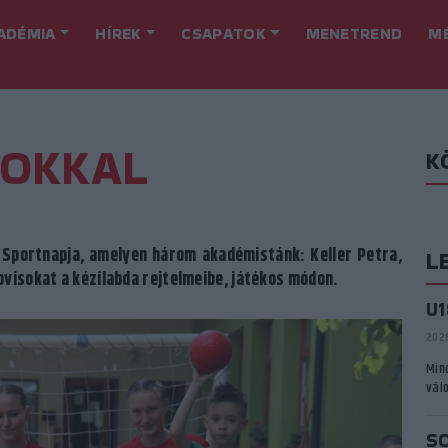
ADÉMIA
HÍREK
CSAPATOK
MENETREND
M
SOKKAL
K
 Sportnapja, amelyen három akadémistánk: Keller Petra,
L
ovisokat a kézilabda rejtelmeibe, játékos módon.
U
2026
Min
vál
S