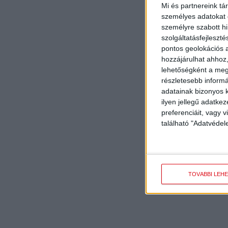
Mi és partnereink tá
személyes adatokat d
személyre szabott h
szolgáltatásfejleszté
pontos geolokációs a
hozzájárulhat ahhoz,
lehetőségként a megf
részletesebb informác
adatainak bizonyos k
ilyen jellegű adatke
preferenciáit, vagy v
található "Adatvéde
TOVÁBBI LEH