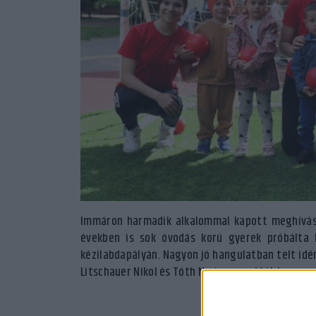
Immáron harmadik alkalommal kapott meghívást
években is sok óvodás korú gyerek próbálta k
kézilabdapályán. Nagyon jó hangulatban telt idé
Litschauer Nikol és Tóth Norina vezették be az o