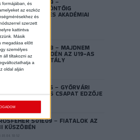
IROSFEHÉR S03E09 –
k formájában, és
ZÜSTLÁNYOK: A DÖNTŐIG
 amelyeket az eszköz
NETELT AZ U17-ES AKADÉMIAI
zönségmérésekhez és
OROSZTÁLY
ódszerrel szerzett
.06.28. 15:02
elyre kattintva
ezzünk. Másik
ás megadása előtt
IROSFEHÉR S03E08 – MAJDNEM
hogy személyes
ANY: REMEKELT IDÉN AZ U19-AS
áll tiltakozni az
KADÉMIAI KOROSZTÁLY
egváltoztathatja a
.06.20. 14:57
z oldal alján
IROSFEHÉR S02E06 – GYŐRVÁRI
KTOR, AZ NB I/B-S CSAPAT EDZŐJE
.08.25. 10:41
FOGADOM
ROSFEHÉR S01E09 – FIATALOK AZ
BI KÜSZÖBÉN
.05.04. 10:52