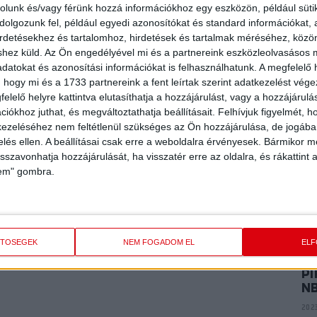
P
rolunk és/vagy férünk hozzá információkhoz egy eszközön, például süti
E
olgozunk fel, például egyedi azonosítókat és standard információkat,
ME
irdetésekhez és tartalomhoz, hirdetések és tartalmak méréséhez, kö
K
shez küld.
Az Ön engedélyével mi és a partnereink eszközleolvasásos m
2024
datokat és azonosítási információkat is felhasználhatunk. A megfelelő h
 hogy mi és a 1733 partnereink a fent leírtak szerint adatkezelést vég
elelő helyre kattintva elutasíthatja a hozzájárulást, vagy a hozzájárul
P
iókhoz juthat, és megváltoztathatja beállításait.
Felhívjuk figyelmét, 
AR
ezeléséhez nem feltétlenül szükséges az Ön hozzájárulása, de jogában 
A
zelés ellen. A beállításai csak erre a weboldalra érvényesek. Bármikor m
2024
isszavonhatja hozzájárulását, ha visszatér erre az oldalra, és rákattint a
lem" gombra.
P
VI
2023
ETŐSÉGEK
NEM FOGADOM EL
EL
PI
N
2023