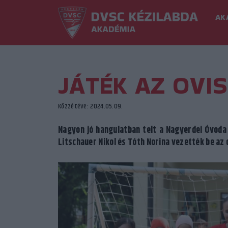
AK
JÁTÉK AZ OVI
Közzétéve: 2024.05.09.
Nagyon jó hangulatban telt a Nagyerdei Óvoda
Litschauer Nikol és Tóth Norina vezették be az 