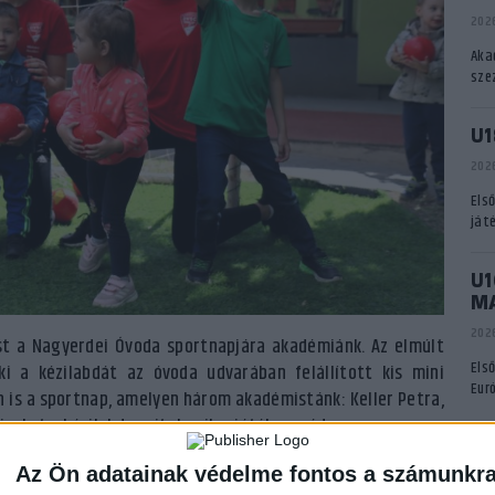
2026
Aka
sze
U1
2026
Els
ját
U1
M
2026
 a Nagyerdei Óvoda sportnapjára akadémiánk. Az elmúlt
Els
i a kézilabdát az óvoda udvarában felállított kis mini
Eur
n is a sportnap, amelyen három akadémistánk: Keller Petra,
visokat a kézilabda rejtelmeibe, játékos módon.
A
Az Ön adatainak védelme fontos a számunkr