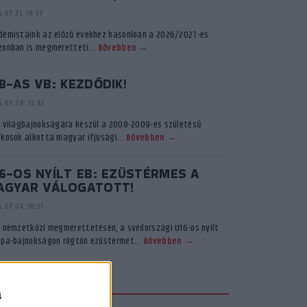
.07.31. 19:57
démistáink az előző évekhez hasonlóan a 2026/2027-es
zonban is megméretteti...
Bővebben →
8-AS VB: KEZDŐDIK!
.07.28. 13:42
ő világbajnokságára készül a 2008-2009-es születésű
ékosok alkotta magyar ifjúsági...
Bővebben →
6-OS NYÍLT EB: EZÜSTÉRMES A
AGYAR VÁLOGATOTT!
.07.04. 10:51
ő nemzetközi megmérettetésén, a svédországi U16-os nyílt
ópa-bajnokságon rögtön ezüstérmet...
Bővebben →
KADÉMIA TV
a