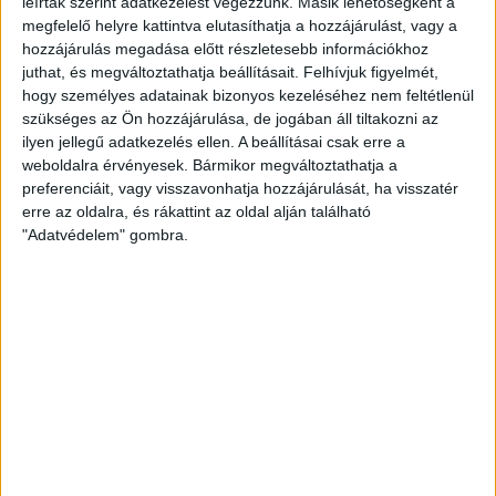
leírtak szerint adatkezelést végezzünk. Másik lehetőségként a
amelyet egyáltalán nem szabad lebecsülni, sőt! Aktuális
megfelelő helyre kattintva elutasíthatja a hozzájárulást, vagy a
ellenfelünk eddig három mérkőzésen három győzelmet
hozzájárulás megadása előtt részletesebb információkhoz
aratott, a Hajdúnánás, az MTK és a Békéscsaba együttesét is
juthat, és megváltoztathatja beállításait.
Felhívjuk figyelmét,
két vállra fektetve.
hogy személyes adatainak bizonyos kezeléséhez nem feltétlenül
szükséges az Ön hozzájárulása, de jogában áll tiltakozni az
ilyen jellegű adatkezelés ellen. A beállításai csak erre a
„Idegenben mindig nehezebb játszani, egy futós, nehéz
weboldalra érvényesek. Bármikor megváltoztathatja a
mérkőzésre számítok – mondta el az irányító. – Úgy
preferenciáit, vagy visszavonhatja hozzájárulását, ha visszatér
gondolom, ha a védekezésünk összeáll, nem játszunk ennyire
erre az oldalra, és rákattint az oldal alján található
ellentétes félidőket, illetve, ha a helyzetkihasználásunk javul,
"Adatvédelem" gombra.
akkor nem lesz gond ezen a meccsen.”
Vivi már az előző szezonban is több lehetőséget kapott a
serdülők között, idén várhatóan még fajsúlyosabb szerepe
lesz ebben a korosztályban az évek óta az ificsapattal edző
irányítónak.
„Szerintem a támadásom egyre jobban fejlődik, viszont
védekezésben sok munka vár rám – új védekezési formációt