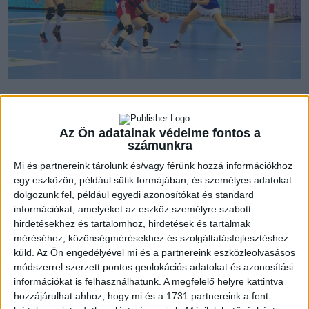
Ellentétes félidőket produkált a DVSC Kézilabda Akadémia
serdülőcsapata, amely nyolcgólos félidei vezetés után négy
góllal nyert végül a Dunakanyar Kézilabda Akadémia ellen,
Az Ön adatainak védelme fontos a
számunkra
második győzelmét aratva.
Mi és partnereink tárolunk és/vagy férünk hozzá információkhoz
egy eszközön, például sütik formájában, és személyes adatokat
„Nagyon koncentráltan álltunk ehhez a mérkőzéshez, tudtuk,
dolgozunk fel, például egyedi azonosítókat és standard
hogy ellenfelünk egy jó csapat – emlékezett vissza Vida
információkat, amelyeket az eszköz személyre szabott
Vivien. – A védekezésünk összeállt és jó volt a
hirdetésekhez és tartalomhoz, hirdetések és tartalmak
kapusteljesítmény is, az első félidőt nagyon jól zártuk. A
méréséhez, közönségmérésekhez és szolgáltatásfejlesztéshez
második félidőben túlságosan belenyugodtunk ebbe és
küld.
Az Ön engedélyével mi és a partnereink eszközleolvasásos
»sikerült« egy szoros mecset összehozni.”
módszerrel szerzett pontos geolokációs adatokat és azonosítási
információkat is felhasználhatunk. A megfelelő helyre kattintva
hozzájárulhat ahhoz, hogy mi és a 1731 partnereink a fent
Egyik váci csapat után jön a másik, a DKA után a Váci NKSE,