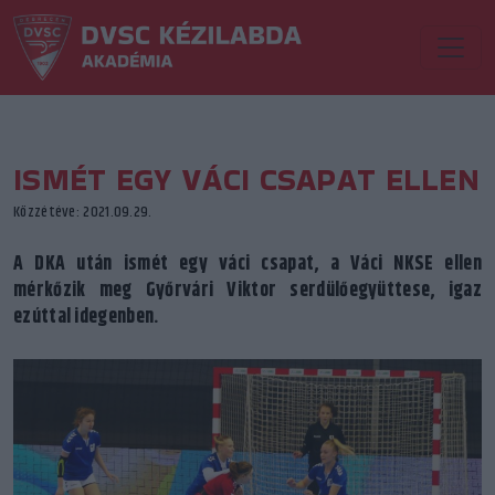
ISMÉT EGY VÁCI CSAPAT ELLEN
Közzétéve: 2021.09.29.
A DKA után ismét egy váci csapat, a Váci NKSE ellen
mérkőzik meg Győrvári Viktor serdülőegyüttese, igaz
ezúttal idegenben.