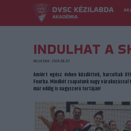
AK
INDULHAT A S
Közzétéve: 2024.06.07.
Amiért egész évben küzdöttek, harcoltak U19-
Fourba. Mindkét csapatunk nagy várakozással te
már eddig is nagyszerű tortáján!