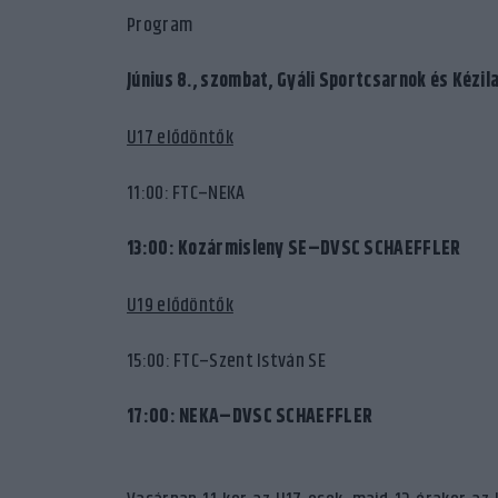
Program
Június 8., szombat, Gyáli Sportcsarnok és Kézi
U17 elődöntők
11:00: FTC–NEKA
13:00: Kozármisleny SE–DVSC SCHAEFFLER
U19 elődöntők
15:00: FTC–Szent István SE
17:00: NEKA–DVSC SCHAEFFLER