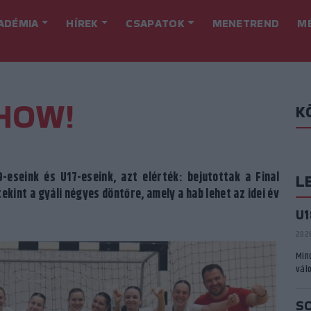
ADÉMIA
HÍREK
CSAPATOK
MENETREND
M
HOW!
K
eseink és U17-eseink, azt elérték: bejutottak a Final
L
kint a gyáli négyes döntőre, amely a hab lehet az idei év
U
2026
Min
vál
S