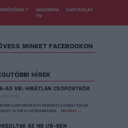
ÉRKŐZÉSEK
AKADÉMIA
KAPCSOLAT
TV
ÖVESS MINKET FACEBOOKON
EGUTÓBBI HÍREK
18-AS VB: HIBÁTLAN CSOPORTKÖR
.08.01. 16:08
dhárom csoportmérkőzését megnyerte a magyar ifjúsági
ogatott az U18-as vilégbajnokságon,...
Bővebben →
ORSOLTAK AZ NB I/B-BEN