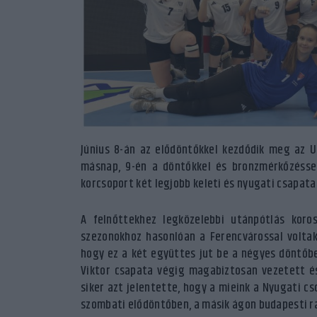
Június 8-án az elődöntőkkel kezdődik meg az U
másnap, 9-én a döntőkkel és bronzmérkőzésse
korcsoport két legjobb keleti és nyugati csapata
A felnőttekhez legközelebbi utánpótlás koros
szezonokhoz hasonlóan a Ferencvárossal volta
hogy ez a két együttes jut be a négyes döntőbe
Viktor csapata végig magabiztosan vezetett és 
siker azt jelentette, hogy a mieink a Nyugati c
szombati elődöntőben, a másik ágon budapesti ran