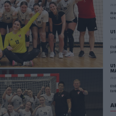
2026
Aka
sze
U1
2026
Els
ját
U1
M
2026
Els
Eur
A