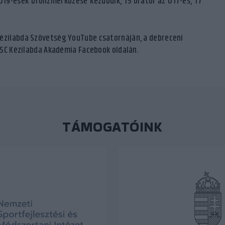
U19-esek bronzmérkőzése kezdődik, 15 órától az U17-es, 17
ézilabda Szövetség YouTube csatornáján, a debreceni
VSC Kézilabda Akadémia Facebook oldalán.
TÁMOGATÓINK