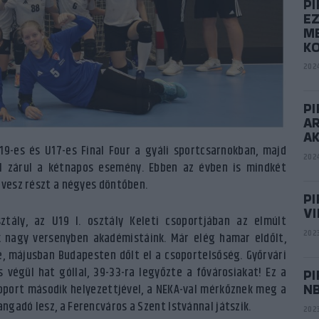
P
E
ME
K
2024
P
AR
A
19-es és U17-es Final Four a gyáli sportcsarnokban, majd
2024
l zárul a kétnapos esemény. Ebben az évben is mindkét
 vesz részt a négyes döntőben.
P
VI
ztály, az U19 I. osztály Keleti csoportjában az elmúlt
2023
k nagy versenyben akadémistáink. Már elég hamar eldőlt,
, májusban Budapesten dőlt el a csoportelsőség. Győrvári
végül hat góllal, 39-33-ra legyőzte a fővárosiakat! Ez a
PI
N
soport második helyezettjével, a NEKA-val mérkőznek meg a
gadó lesz, a Ferencváros a Szent Istvánnal játszik.
2023