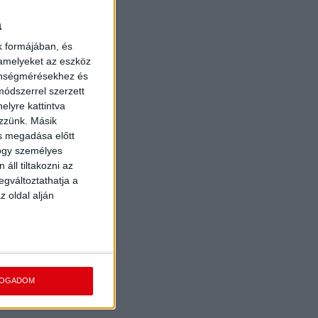
a
k formájában, és
 amelyeket az eszköz
zönségmérésekhez és
ódszerrel szerzett
elyre kattintva
ezzünk. Másik
ás megadása előtt
hogy személyes
áll tiltakozni az
egváltoztathatja a
z oldal alján
FOGADOM