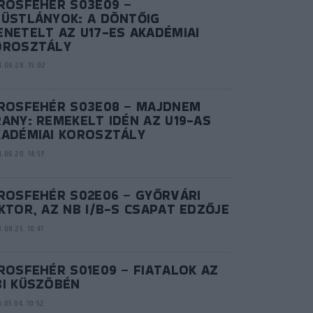
IROSFEHÉR S03E09 –
ZÜSTLÁNYOK: A DÖNTŐIG
NETELT AZ U17-ES AKADÉMIAI
OROSZTÁLY
.06.28. 15:02
IROSFEHÉR S03E08 – MAJDNEM
ANY: REMEKELT IDÉN AZ U19-AS
KADÉMIAI KOROSZTÁLY
.06.20. 14:57
IROSFEHÉR S02E06 – GYŐRVÁRI
KTOR, AZ NB I/B-S CSAPAT EDZŐJE
.08.25. 10:41
ROSFEHÉR S01E09 – FIATALOK AZ
BI KÜSZÖBÉN
.05.04. 10:52