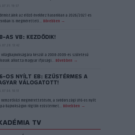
.07.31. 19:57
démistáink az előző évekhez hasonlóan a 2026/2027-es
zonban is megméretteti...
Bővebben →
8-AS VB: KEZDŐDIK!
.07.28. 13:42
ő világbajnokságára készül a 2008-2009-es születésű
ékosok alkotta magyar ifjúsági...
Bővebben →
6-OS NYÍLT EB: EZÜSTÉRMES A
AGYAR VÁLOGATOTT!
.07.04. 10:51
ő nemzetközi megmérettetésén, a svédországi U16-os nyílt
ópa-bajnokságon rögtön ezüstérmet...
Bővebben →
KADÉMIA TV