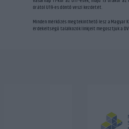
Vasárnap 11-kor az U17-esek, majd 13 órakor az 
órától U19-es döntő veszi kezdetét.
Minden mérkőzés megtekinthető lesz a Magyar K
érdekeltségű találkozók linkjeit megosztjuk a D