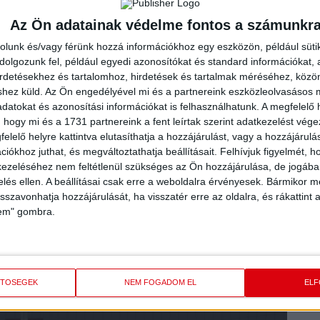
Az Ön adatainak védelme fontos a számunkr
rolunk és/vagy férünk hozzá információkhoz egy eszközön, például süti
olgozunk fel, például egyedi azonosítókat és standard információkat,
riválisa is akadt a négyes döntőbe jutásért. A Ferencváros
irdetésekhez és tartalomhoz, hirdetések és tartalmak méréséhez, kö
PC Trade Szeged is, amely 17 góllal győzte le hazai pályán
shez küld.
Az Ön engedélyével mi és a partnereink eszközleolvasásos m
 váratlan vereségbe, majd a Ferencváros ellen sem sikerült
datokat és azonosítási információkat is felhasználhatunk. A megfelelő h
n nem találtak legyőzőre a debreceniek. A kulcsmérkőzés a
 hogy mi és a 1731 partnereink a fent leírtak szerint adatkezelést vég
al nyert meg Márián Blanka csapata, majd az ebből szerzett
elelő helyre kattintva elutasíthatja a hozzájárulást, vagy a hozzájárul
két vállra a Népligeti Faházban a Ferencvárost (33-26 ide),
iókhoz juthat, és megváltoztathatja beállításait.
Felhívjuk figyelmét, 
an hazai pályán kikapjon – 2022. októberében volt utoljára
ezeléséhez nem feltétlenül szükséges az Ön hozzájárulása, de jogában 
zelés ellen. A beállításai csak erre a weboldalra érvényesek. Bármikor m
lyén végző Kozármisleny ellen játszanak az elődöntőben, a
isszavonhatja hozzájárulását, ha visszatér erre az oldalra, és rákattint a
lem" gombra.
szakmai stáb vezetésével és amiért küzdöttek, harcoltak,
tkezik a hab az idei év nagyszerű tortáján!
ETŐSÉGEK
NEM FOGADOM EL
EL