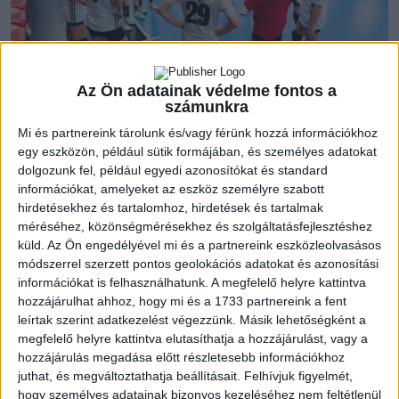
Az Ön adatainak védelme fontos a
számunkra
Az előző szezonban csaptak össze először tornarendszer
Mi és partnereink tárolunk és/vagy férünk hozzá információkhoz
keretén belül az akadémiai együttesek, összesen négy
egy eszközön, például sütik formájában, és személyes adatokat
helyszínen (Debrecenben, Balatonbogláron, Budapesten és
dolgozunk fel, például egyedi azonosítókat és standard
információkat, amelyeket az eszköz személyre szabott
Győrben). A sorozatot ebben az évadban is megrendezik, a
hirdetésekhez és tartalomhoz, hirdetések és tartalmak
lebonyolítás a 2022/2023-as szezonhoz hasonló lesz, azaz
méréséhez, közönségmérésekhez és szolgáltatásfejlesztéshez
mind a négy helyszínen három-három találkozót játszanak a
küld.
Az Ön engedélyével mi és a partnereink eszközleolvasásos
csapatok két nap alatt.
módszerrel szerzett pontos geolokációs adatokat és azonosítási
információkat is felhasználhatunk. A megfelelő helyre kattintva
Az első fordulónak Győr ad otthont október 28-29-én,
hozzájárulhat ahhoz, hogy mi és a 1733 partnereink a fent
szombaton és vasárnap. Akadémistáink szombaton délelőtt
leírtak szerint adatkezelést végezzünk. Másik lehetőségként a
megfelelő helyre kattintva elutasíthatja a hozzájárulást, vagy a
indultak a Kisalföldre, ahol délután, 16:15-ös kezdéssel
hozzájárulás megadása előtt részletesebb információkhoz
mérkőznek meg a NEKA ellen, vasárnap 10:15-kor az FTC
juthat, és megváltoztathatja beállításait.
Felhívjuk figyelmét,
Kézilabda Akadémia elleni, 14:45-től a Győri ETO Kézilabda
hogy személyes adatainak bizonyos kezeléséhez nem feltétlenül