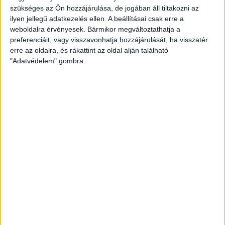
Akadémia elleni összecsapás kezdődik.
szükséges az Ön hozzájárulása, de jogában áll tiltakozni az
KÖVESS MINKET FACEBOOKON
ilyen jellegű adatkezelés ellen. A beállításai csak erre a
weboldalra érvényesek. Bármikor megváltoztathatja a
preferenciáit, vagy visszavonhatja hozzájárulását, ha visszatér
erre az oldalra, és rákattint az oldal alján található
"Adatvédelem" gombra.
LEGUTÓBBI HÍREK
AZ ELSŐ LÉPÉSEK
2026.08.07. 16:45
Lejátszotta első felkészülési mérkőzéseit a formálódó, sok új játékossal
felálló...
Bővebben →
U18-AS VB: HIBÁTLAN CSOPORTKÖR
2026.08.01. 16:08
Mindhárom csoportmérkőzését megnyerte a magyar ifjúsági válogatott az
U18-as vilégbajnokságon,...
Bővebben →
SORSOLTAK AZ NB I/B-BEN