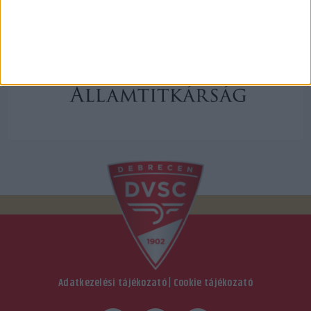
Adatkezelési tájékozató
|
Cookie tájékozató