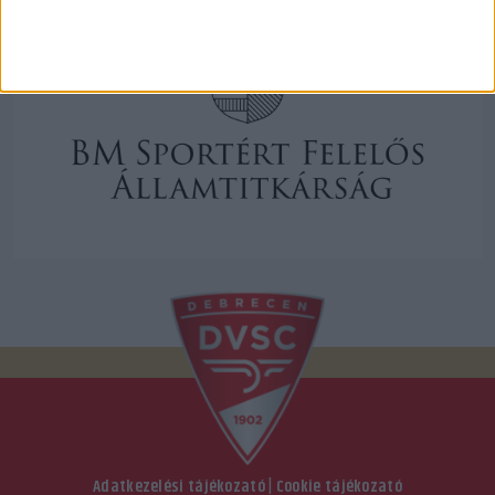
Adatkezelési tájékozató
|
Cookie tájékozató