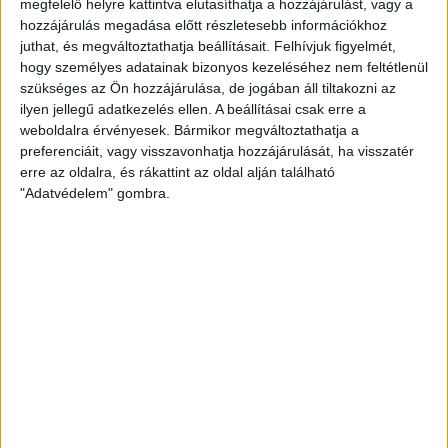
megfelelő helyre kattintva elutasíthatja a hozzájárulást, vagy a
mindig plusz munkára sarkall, a felkészülésünket segíti a jó
hozzájárulás megadása előtt részletesebb információkhoz
bajnoki rajt – reagált Márián Blanka arra a kérdésre, hogy
juthat, és megváltoztathatja beállításait.
Felhívjuk figyelmét,
milyen a hangulat a magabiztos győzelem után. – Azt
hogy személyes adatainak bizonyos kezeléséhez nem feltétlenül
gondolom, hogy messzemenő következtetéseket nem
szükséges az Ön hozzájárulása, de jogában áll tiltakozni az
vonhatunk le a felkészülési időszakban lejátszott
ilyen jellegű adatkezelés ellen. A beállításai csak erre a
mérkőzésből. Mindkettőt megnyertük, de azt nem tudjuk,
weboldalra érvényesek. Bármikor megváltoztathatja a
hogy milyen munkából érkezett az ellenfelünk, egy bajnok
preferenciáit, vagy visszavonhatja hozzájárulását, ha visszatér
erre az oldalra, és rákattint az oldal alján található
mérkőzés mindig teljesen más. Ha tudjuk játszani a saját
"Adatvédelem" gombra.
játékunkat, akkor tudjuk növelni a győzelmeink számát.”
Az utánpótlásban a jó eredményen kívül egyéb célok kitűzése
is szükségszerű, ezek is pontosan meghatározásra kerültek.
„Csapatszinten a védekezésünket kicsit rendbe kellene rakni –
főleg a belső pozíciókban – a hosszabb távú fejlődés
érdekében – mondta el a Egyénileg a cselezőkészségünket
kellene aktívabban kihasználni, hiszen az első mérkőzésen sok
lehetőség volt, amit még a lányok nem feltétlenül vettek