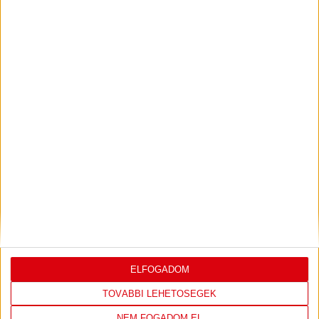
U18-AS VB: KEZDŐDIK!
2026.07.28. 13:42
Első világbajnokságára készül a 2008-2009-es születésű játékosok alkotta
magyar ifjúsági...
Bővebben →
U16-OS NYÍLT EB: EZÜSTÉRMES A MAGYAR
VÁLOGATOTT!
2026.07.04. 10:51
Első nemzetközi megmérettetésén, a svédországi U16-os nyílt Európa-
bajnokságon rögtön ezüstérmet...
Bővebben →
AKADÉMIA TV
PIROSFEHÉR S03E09 – EZÜSTLÁNYOK: A
DÖNTŐIG MENETELT AZ U17-ES AKADÉMIAI
KOROSZTÁLY
ELFOGADOM
2024.06.28. 15:02
TOVÁBBI LEHETŐSÉGEK
NEM FOGADOM EL