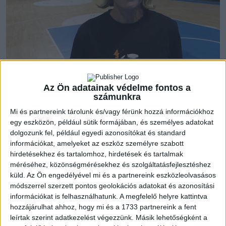
Magabiztos győzelemmel kezdte a bajnoki küzdelmeket az
Euronovex ellen Márián Blanka együttese, az első percek
Az Ön adatainak védelme fontos a
tapogatózó játéka után nem volt kérdés, melyik a jobb csapat.
számunkra
Örömteli tény, hogy minden mezőnyjátékos szerzett gólt, ez a
Mi és partnereink tárolunk és/vagy férünk hozzá információkhoz
csapatmunkára Kisvárdán is szükség lehet. Aktuális
egy eszközön, például sütik formájában, és személyes adatokat
ellenfelünk sima vereséggel kezdte a szezont, bár egy félidő
dolgozunk fel, például egyedi azonosítókat és standard
információkat, amelyeket az eszköz személyre szabott
után csak két gól volt a hátrányuk, végül 24-14-es vereséget
hirdetésekhez és tartalomhoz, hirdetések és tartalmak
szenvedtek a DKA Vác ellen. A felkészülési időszakban kétszer
méréséhez, közönségmérésekhez és szolgáltatásfejlesztéshez
is találkoztak a felek, Hajdúnánáson sima győzelmet arattak
küld.
Az Ön engedélyével mi és a partnereink eszközleolvasásos
a mieink, a kisvárdai tornán sokkal szorosabb összecsapást
módszerrel szerzett pontos geolokációs adatokat és azonosítási
vívtak, ötgólos debreceni győzelemmel.
információkat is felhasználhatunk. A megfelelő helyre kattintva
hozzájárulhat ahhoz, hogy mi és a 1733 partnereink a fent
„A hangulat már alapvetően jó volt a csapatnál, de a győzelem
leírtak szerint adatkezelést végezzünk. Másik lehetőségként a