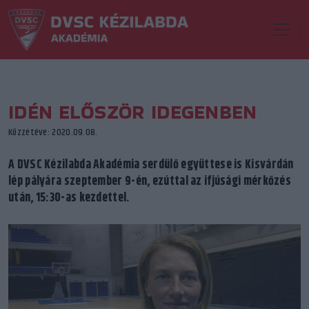
IDÉN ELŐSZÖR IDEGENBEN
Közzétéve: 2020.09.08.
A DVSC Kézilabda Akadémia serdülő együttese is Kisvárdán
lép pályára szeptember 9-én, ezúttal az ifjúsági mérkőzés
után, 15:30-as kezdettel.