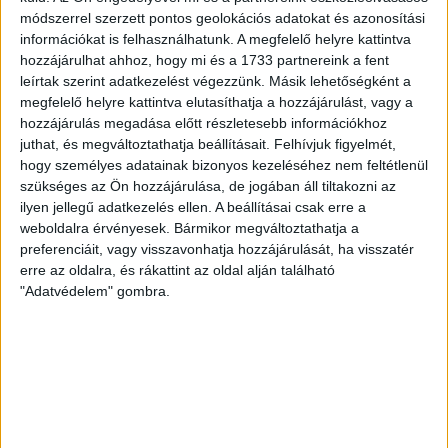
módszerrel szerzett pontos geolokációs adatokat és azonosítási
információkat is felhasználhatunk. A megfelelő helyre kattintva
U15 I. osztály, Alapszakasz, 1. mérkőzés, Debrecen:
hozzájárulhat ahhoz, hogy mi és a 1733 partnereink a fent
leírtak szerint adatkezelést végezzünk. Másik lehetőségként a
DVSC SCHAEFFLER–PC Trade Szeged 20–22
(11–12)
megfelelő helyre kattintva elutasíthatja a hozzájárulást, vagy a
hozzájárulás megadása előtt részletesebb információkhoz
DVSC:
Buri R., Tábit V. (kapusok) – Krasznai D., Jeszenszki P. 1,
juthat, és megváltoztathatja beállításait.
Felhívjuk figyelmét,
Fehér A. 1, Nagy N. 2 (1), Uj F. 2, Szinay S., Zákányi J. 5, Litschauer
hogy személyes adatainak bizonyos kezeléséhez nem feltétlenül
szükséges az Ön hozzájárulása, de jogában áll tiltakozni az
N. 1, Lovász K. 1, Balog R. 5, Oláh L. 2, Pásztor G. Edző: Márián
ilyen jellegű adatkezelés ellen. A beállításai csak erre a
Blanka.
weboldalra érvényesek. Bármikor megváltoztathatja a
preferenciáit, vagy visszavonhatja hozzájárulását, ha visszatér
A második találkozó már könnyebbnek ígérkezett, a Tisza
erre az oldalra, és rákattint az oldal alján található
Volán ellen játszottak akadémistáink. Már az első perctől
"Adatvédelem" gombra.
kezdve nyilvánvaló volt, hogy melyik az erősebb csapat, a
mieink az első mérkőzés utáni kisebb csalódottság miatt
extra motivációval léptek pályára. Könnyen mentünk át a
szegediek védekezésén, voltak szép megoldások, mint például
Litschauer Nikol átlövései, vagy Lovász Kriszta betörései,
továbbá mindkét kapusunk jól védett. A félidő második