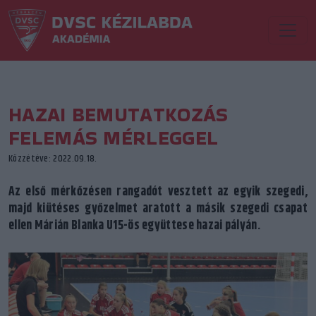
HAZAI BEMUTATKOZÁS
FELEMÁS MÉRLEGGEL
Közzétéve: 2022.09.18.
Az első mérkőzésen rangadót vesztett az egyik szegedi,
majd kiütéses győzelmet aratott a másik szegedi csapat
ellen Márián Blanka U15-ös együttese hazai pályán.