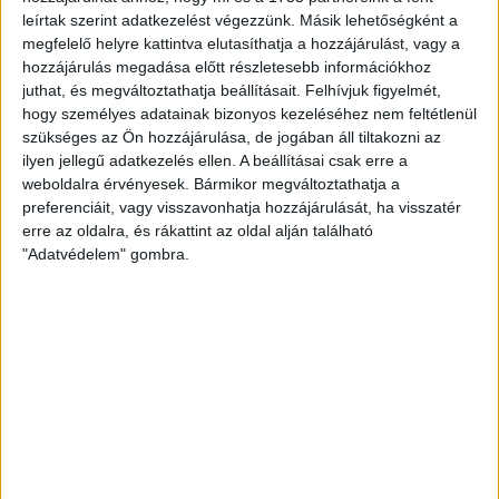
tizenöt volt a különbség a két együttes között. Tovább nőtt a
leírtak szerint adatkezelést végezzünk. Másik lehetőségként a
különbség, Balogh Rebeka tíz perc alatt háromszor is
megfelelő helyre kattintva elutasíthatja a hozzájárulást, vagy a
eredményes volt, ezzel már egy híján húsz góllal vezettek
hozzájárulás megadása előtt részletesebb információkhoz
akadémistáink. A mérkőzésen negyven százalékkal védő
juthat, és megváltoztathatja beállításait.
Felhívjuk figyelmét,
Reszegi Eszter helyén Kovács Noémi folytatta, de a
hogy személyes adatainak bizonyos kezeléséhez nem feltétlenül
mezőnyjátékosok közül is mindenki kapott lehetőséget. És ha
szükséges az Ön hozzájárulása, de jogában áll tiltakozni az
már mindenki kapott lehetőséget, minden mezőnyjátékos
ilyen jellegű adatkezelés ellen. A beállításai csak erre a
weboldalra érvényesek. Bármikor megváltoztathatja a
szerzett legalább egy találatot! Szép akciókat vezettek a
preferenciáit, vagy visszavonhatja hozzájárulását, ha visszatér
lányok, ha pedig a vendég kapus hárított, még mindig ott volt
erre az oldalra, és rákattint az oldal alján található
a lehetőség, hogy Fodo Vera összeszedi a kipattanót és
"Adatvédelem" gombra.
betalál! A mieink részéről Kelemen Dorina góljával zárult a
találkozó, ám erre volt még válasz vendégrészről, így
tizenhat gólos győzelmet aratott Kudor Kitti együttese az
idei első NB II-es mérkőzésén.
Bízzunk a hasonlóan jó folytatásban!
NB II. bajnoki mérk
ő
zés, 13. forduló: