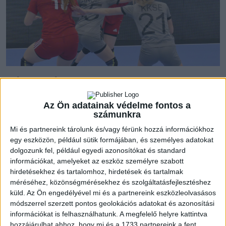
Első idei mérkőzésére készült a DVSC SCHAEFFFLER U22, amely a
Kazincbarcikát fogadta. Bár vendéggóllal kezdődött a
találkozó, Csernyánszki Liliánára nem volt ellenszere a
Az Ön adatainak védelme fontos a
számunkra
vendégeknek, rajta kívül jól kezdett Tóth Gréta is beálló
poszton, így tizenegy perc után már öt gól volt a különbség.
Mi és partnereink tárolunk és/vagy férünk hozzá információkhoz
Érezhető volt már ekkor a sebességkülönbség, ezt jól
egy eszközön, például sütik formájában, és személyes adatokat
dolgozunk fel, például egyedi azonosítókat és standard
kihasználták a mieink, Szabó Flóra harmadik gólja már a
információkat, amelyeket az eszköz személyre szabott
nyolcgólos vezetést jelentette. Panyi Anna két átlövése is
hirdetésekhez és tartalomhoz, hirdetések és tartalmak
utat talált a hálóba, a félidei állás 19-8 volt ide.
méréséhez, közönségmérésekhez és szolgáltatásfejlesztéshez
küld.
Az Ön engedélyével mi és a partnereink eszközleolvasásos
A második játékrészt a Lakatos-Csernyánszki páros indította
módszerrel szerzett pontos geolokációs adatokat és azonosítási
nagyon eredményesen, Bákonyi Lara szélsőgóljával már
információkat is felhasználhatunk. A megfelelő helyre kattintva
hozzájárulhat ahhoz, hogy mi és a 1733 partnereink a fent