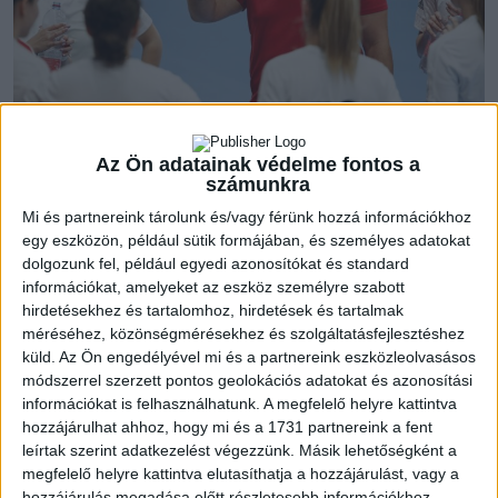
Az MTK elleni mérkőzés pályavalásztói jogának felcserélése
Az Ön adatainak védelme fontos a
számunkra
miatt két hazai találkozóval kezdték meg szereplésüket
csapataink az U19-es és U17-es első osztályban. Az idősebbek
Mi és partnereink tárolunk és/vagy férünk hozzá információkhoz
az első fordulóban aratott könnyed győzelme után a vártnál
egy eszközön, például sütik formájában, és személyes adatokat
kissé jobban megszenvedtek a fővárosi kék-fehérekkel. Az
dolgozunk fel, például egyedi azonosítókat és standard
információkat, amelyeket az eszköz személyre szabott
első félidő után csupán egy gól volt a mieink előnye, végül
hirdetésekhez és tartalomhoz, hirdetések és tartalmak
hétgólos győzelmet aratott Győrvári Viktor csapata. A
méréséhez, közönségmérésekhez és szolgáltatásfejlesztéshez
harmadik játéknapon az Orosháza lesz az ellenfél, a vendégek
küld.
Az Ön engedélyével mi és a partnereink eszközleolvasásos
a Ferencváros elleni sima vereséggel kezdték a szezont, ám
módszerrel szerzett pontos geolokációs adatokat és azonosítási
otthon legyőzték a Kisvárdát, így nem lehet félvállról venni a
információkat is felhasználhatunk. A megfelelő helyre kattintva
találkozót.
hozzájárulhat ahhoz, hogy mi és a 1731 partnereink a fent
leírtak szerint adatkezelést végezzünk. Másik lehetőségként a
megfelelő helyre kattintva elutasíthatja a hozzájárulást, vagy a
U17-eseink is négy pontot gyűjtöttek az eddigi két
hozzájárulás megadása előtt részletesebb információkhoz