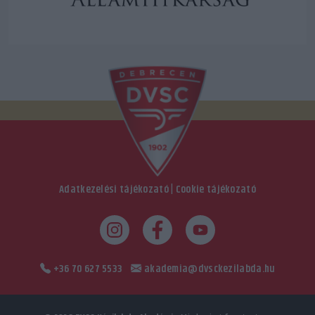
Adatkezelési tájékozató
|
Cookie tájékozató
+36 70 627 5533
akademia@dvsckezilabda.hu