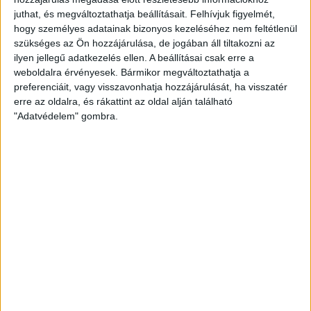
mérkőzésen, ráadásul 99 találatot értek el ezeken a lányok. Az
juthat, és megváltoztathatja beállításait.
Felhívjuk figyelmét,
első mérkőzésen még igencsak akadozott a játék, a második
hogy személyes adatainak bizonyos kezeléséhez nem feltétlenül
fordulóban már igazi erődemonstrációt tartottak a lányok. Az
szükséges az Ön hozzájárulása, de jogában áll tiltakozni az
idősebbekhez hasonlóan az Orosháza ebben a korosztályban is
ilyen jellegű adatkezelés ellen. A beállításai csak erre a
egy vereséggel, majd egy győzelemmel kezdett, szintén a
weboldalra érvényesek. Bármikor megváltoztathatja a
preferenciáit, vagy visszavonhatja hozzájárulását, ha visszatér
Ferencváros majd a Kisvárda volt az ellenfél.
erre az oldalra, és rákattint az oldal alján található
"Adatvédelem" gombra.
ADVSC SCHAEFFLER–Orosházi NKC U19-es első osztályú bajnoki
mérkőzés 2022. szeptember 14-én 14 órakor, az U17-es
találkozó 16 órakor kezdődik a Hódos Imre
Rendezvénycsarnokban. Mindkét mérkőzésre a belépés
díjtalan, a nézők a Baksay Sándor utca felőli bejáratnál
léphetnek be a Hódosba.
KÖVESS MINKET FACEBOOKON
LEGUTÓBBI HÍREK