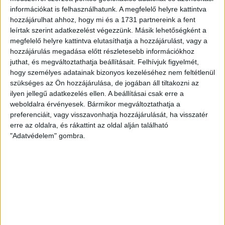
eredményesen, így Petruska Dóra átlövései „csak” arra voltak
információkat is felhasználhatunk. A megfelelő helyre kattintva
elegendők, hogy döntetlenállással forduljanak a felek.
hozzájárulhat ahhoz, hogy mi és a 1731 partnereink a fent
leírtak szerint adatkezelést végezzünk. Másik lehetőségként a
megfelelő helyre kattintva elutasíthatja a hozzájárulást, vagy a
Jobban kezdődött a második játékrész: Véniger Kata talált be,
hozzájárulás megadása előtt részletesebb információkhoz
majd jött Fodor Veronika, aki „mesterhármassal” jelezte saját
juthat, és megváltoztathatja beállításait.
Felhívjuk figyelmét,
és csapata győzelmi szándékait, ebből az első gól egy tőle
hogy személyes adatainak bizonyos kezeléséhez nem feltétlenül
már-már megszokott ejtés volt. Mindig volt, aki átvegye a
szükséges az Ön hozzájárulása, de jogában áll tiltakozni az
stafétát: a pályán kívül szinte mindig mosolygós Baranyi
ilyen jellegű adatkezelés ellen. A beállításai csak erre a
Dorottya a pályán nagyon is komoly volt, betörései ellen nem
weboldalra érvényesek. Bármikor megváltoztathatja a
volt ellenszerük a vendégeknek. Már négy góllal is vezettünk,
preferenciáit, vagy visszavonhatja hozzájárulását, ha visszatér
erre az oldalra, és rákattint az oldal alján található
ebben a periódusban jobban is játszottunk, a védekezésünk
"Adatvédelem" gombra.
sokkal jobban összeállt, nehéz helyzetből elvállalt lövésekbe
kényszerítettük az orosháziakat. A Baranyi-Fodor páros
támadásban továbbra is nagyon aktív volt, így bár zárkózott
ellenfelünk, tartottuk a legalább kétgólos vezetést. 28-26-re
győztünk, jöhetett az oly régóta várt örömtánc!
Nagyon fontos sikert arattak akadémistáink az Orosháza