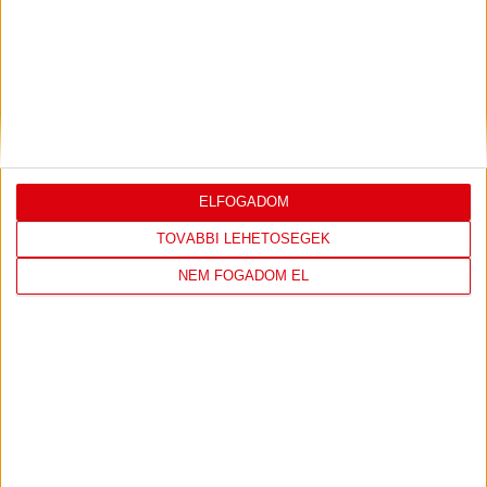
Akadémistáink az előző évekhez hasonlóan a 2026/2027-es szezonban is
megméretteti...
Bővebben →
U18-AS VB: KEZDŐDIK!
2026.07.28. 13:42
Első világbajnokságára készül a 2008-2009-es születésű játékosok alkotta
magyar ifjúsági...
Bővebben →
ELFOGADOM
U16-OS NYÍLT EB: EZÜSTÉRMES A MAGYAR
VÁLOGATOTT!
TOVÁBBI LEHETŐSÉGEK
2026.07.04. 10:51
NEM FOGADOM EL
Első nemzetközi megmérettetésén, a svédországi U16-os nyílt Európa-
bajnokságon rögtön ezüstérmet...
Bővebben →
AKADÉMIA TV
PIROSFEHÉR S03E09 – EZÜSTLÁNYOK: A
DÖNTŐIG MENETELT AZ U17-ES AKADÉMIAI
KOROSZTÁLY