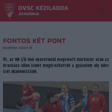
FONTOS KÉT PONT
Közzétéve: 2024.11.16.
Öt, az NB I/B-ben nyeretlenül megvívott mérkőzés után az
Orosháza ellen ismét megérezhették a győzelem oly édes
ízét akadémistáink.