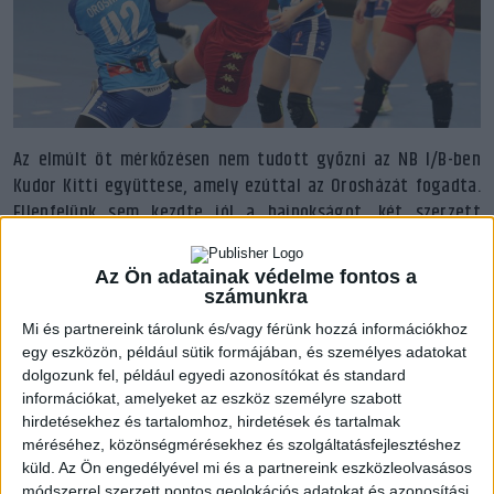
Az elmúlt öt mérkőzésen nem tudott győzni az NB I/B-ben
Kudor Kitti együttese, amely ezúttal az Orosházát fogadta.
Ellenfelünk sem kezdte jól a bajnokságot, két szerzett
ponttal az utolsó helyet foglalták el a tabellán a békés
vármegyeiek.
Az Ön adatainak védelme fontos a
számunkra
Nem mondhatni, hogy kiváló védekezéssel kezdtük volna a
Mi és partnereink tárolunk és/vagy férünk hozzá információkhoz
találkozót. Kilenc perc alatt már hatszor volt eredményes a
egy eszközön, például sütik formájában, és személyes adatokat
kékmezes vendégcsapat, válaszul a Csamangó-Baranyi páros
dolgozunk fel, például egyedi azonosítókat és standard
négyet lőtt ennyi idő alatt. Egy-egy fontos momentum, mint
információkat, amelyeket az eszköz személyre szabott
hirdetésekhez és tartalomhoz, hirdetések és tartalmak
például Tóth Fruzsina jobbkézzel a jobbszélről szerzett gólja,
méréséhez, közönségmérésekhez és szolgáltatásfejlesztéshez
vagy Lakatos Réka védései nyomán egyenlíteni tudtak a
küld.
Az Ön engedélyével mi és a partnereink eszközleolvasásos
mieink. Igyekezett gyorsan támadni az Orosháza, többször is
módszerrel szerzett pontos geolokációs adatokat és azonosítási