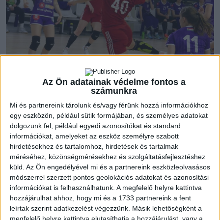
Öt mérkőzést játszott eddig Kudor Kitti együttese az NB I/B-
Az Ön adatainak védelme fontos a
ben. Újonccsapatról lévén szó, az idénykezdet sosem
számunkra
egyszerű, azonban a lányok több mérkőzésen is
Mi és partnereink tárolunk és/vagy férünk hozzá információkhoz
bebizonyították erejüket, és első győzelmüket is
egy eszközön, például sütik formájában, és személyes adatokat
megszerezték már.
dolgozunk fel, például egyedi azonosítókat és standard
információkat, amelyeket az eszköz személyre szabott
hirdetésekhez és tartalomhoz, hirdetések és tartalmak
„Úgy gondolom, hogy a felkészüléstől kezdve minden olyan
méréséhez, közönségmérésekhez és szolgáltatásfejlesztéshez
mérkőzésből sokat tanultunk, amelyet NB I/B-s csapat ellen
küld.
Az Ön engedélyével mi és a partnereink eszközleolvasásos
játszottunk – fogalmazott Fodor Veronika. – Szerintem a
módszerrel szerzett pontos geolokációs adatokat és azonosítási
védekezésünk állt össze leginkább, ez örömteli, hiszen erre
információkat is felhasználhatunk. A megfelelő helyre kattintva
helyeztük a legnagyobb hangsúlyt. Támadásban is léptünk
hozzájárulhat ahhoz, hogy mi és a 1733 partnereink a fent
leírtak szerint adatkezelést végezzünk. Másik lehetőségként a
előre, de bőven van még hova fejlődni ebben a játékelemben.”
megfelelő helyre kattintva elutasíthatja a hozzájárulást, vagy a