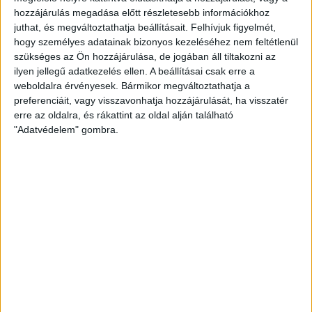
hozzájárulás megadása előtt részletesebb információkhoz
Vasárnap az a Komáromi VSE látogat Debrecenbe, amely már
juthat, és megváltoztathatja beállításait.
Felhívjuk figyelmét,
hat mérkőzést játszott, négy győzelem és két vereség a
hogy személyes adatainak bizonyos kezeléséhez nem feltétlenül
mérlegük. A vendégeket három korábbi magyar válogatott
szükséges az Ön hozzájárulása, de jogában áll tiltakozni az
játékos erősíti, Kovacsicz Mónika, Orbán Adrienn és Temes
ilyen jellegű adatkezelés ellen. A beállításai csak erre a
weboldalra érvényesek. Bármikor megváltoztathatja a
Bernadett világversenyeken is részt vettek a magyar
preferenciáit, vagy visszavonhatja hozzájárulását, ha visszatér
válogatott tagjaként.
erre az oldalra, és rákattint az oldal alján található
"Adatvédelem" gombra.
„A rutin, a tapasztalat valóban őket segíti, ezt egy
lendületes, fiatalos játékkal tudnánk kompenzálni – mondta
el a 17 éves beálló. – Szeretnénk ezen a találkozón sok
gyorsindítást és lerohanást végig vinni, de ha a helyzet úgy
kívánja, akkor lassítjuk a játékot és megpróbálunk okosan
kézilabdázni.”
A DVSC SCHAEFFLER–Komáromi VSE NB I/B-s mérkőzést 2022.
október 16-án, vasárnap, 17 órai kezdettel rendezik meg a
Hódosban. A belépőjegy 500 forintba kerül, kapunyitás 16:30-
kor.