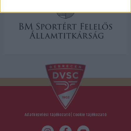
Adatkezelési tájékozató
|
Cookie tájékozató